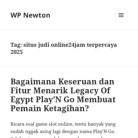
WP Newton
MENU
DAN
WIDGET
Tag:
situs judi online24jam terpercaya
2025
Bagaimana Keseruan dan
Fitur Menarik Legacy Of
Egypt Play’N Go Membuat
Pemain Ketagihan?
Bicara soal game slot online, tentu banyak yang
sudah nggak asing lagi dengan nama Play’N Go.