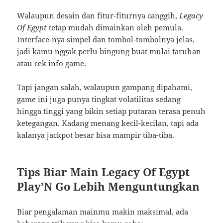
Walaupun desain dan fitur-fiturnya canggih,
Legacy
Of Egypt
tetap mudah dimainkan oleh pemula.
Interface-nya simpel dan tombol-tombolnya jelas,
jadi kamu nggak perlu bingung buat mulai taruhan
atau cek info game.
Tapi jangan salah, walaupun gampang dipahami,
game ini juga punya tingkat volatilitas sedang
hingga tinggi yang bikin setiap putaran terasa penuh
ketegangan. Kadang menang kecil-kecilan, tapi ada
kalanya jackpot besar bisa mampir tiba-tiba.
Tips Biar Main Legacy Of Egypt
Play’N Go Lebih Menguntungkan
Biar pengalaman mainmu makin maksimal, ada