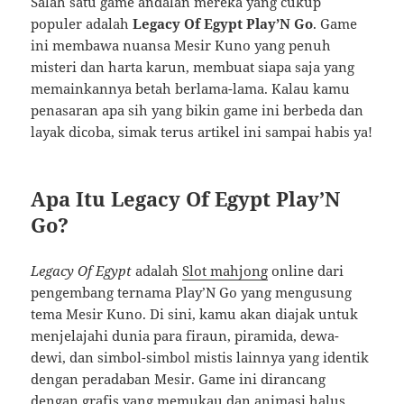
Salah satu game andalan mereka yang cukup
populer adalah
Legacy Of Egypt Play’N Go
. Game
ini membawa nuansa Mesir Kuno yang penuh
misteri dan harta karun, membuat siapa saja yang
memainkannya betah berlama-lama. Kalau kamu
penasaran apa sih yang bikin game ini berbeda dan
layak dicoba, simak terus artikel ini sampai habis ya!
Apa Itu Legacy Of Egypt Play’N
Go?
Legacy Of Egypt
adalah
Slot mahjong
online dari
pengembang ternama Play’N Go yang mengusung
tema Mesir Kuno. Di sini, kamu akan diajak untuk
menjelajahi dunia para firaun, piramida, dewa-
dewi, dan simbol-simbol mistis lainnya yang identik
dengan peradaban Mesir. Game ini dirancang
dengan grafis yang memukau dan animasi halus,