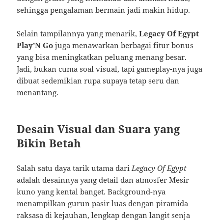
sehingga pengalaman bermain jadi makin hidup.
Selain tampilannya yang menarik,
Legacy Of Egypt
Play’N Go
juga menawarkan berbagai fitur bonus
yang bisa meningkatkan peluang menang besar.
Jadi, bukan cuma soal visual, tapi gameplay-nya juga
dibuat sedemikian rupa supaya tetap seru dan
menantang.
Desain Visual dan Suara yang
Bikin Betah
Salah satu daya tarik utama dari
Legacy Of Egypt
adalah desainnya yang detail dan atmosfer Mesir
kuno yang kental banget. Background-nya
menampilkan gurun pasir luas dengan piramida
raksasa di kejauhan, lengkap dengan langit senja