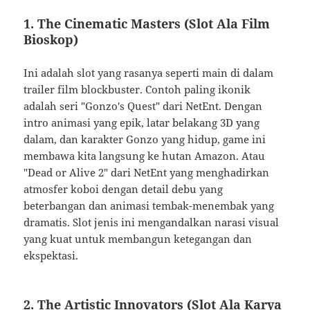
1. The Cinematic Masters (Slot Ala Film
Bioskop)
Ini adalah slot yang rasanya seperti main di dalam
trailer film blockbuster. Contoh paling ikonik
adalah seri "Gonzo's Quest" dari NetEnt. Dengan
intro animasi yang epik, latar belakang 3D yang
dalam, dan karakter Gonzo yang hidup, game ini
membawa kita langsung ke hutan Amazon. Atau
"Dead or Alive 2" dari NetEnt yang menghadirkan
atmosfer koboi dengan detail debu yang
beterbangan dan animasi tembak-menembak yang
dramatis. Slot jenis ini mengandalkan narasi visual
yang kuat untuk membangun ketegangan dan
ekspektasi.
2. The Artistic Innovators (Slot Ala Karya