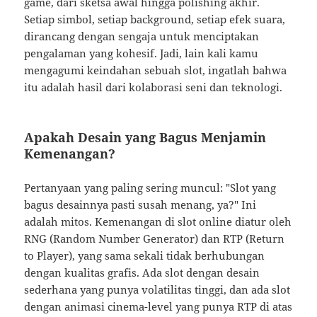
game, dari sketsa awal hingga polishing akhir.
Setiap simbol, setiap background, setiap efek suara,
dirancang dengan sengaja untuk menciptakan
pengalaman yang kohesif. Jadi, lain kali kamu
mengagumi keindahan sebuah slot, ingatlah bahwa
itu adalah hasil dari kolaborasi seni dan teknologi.
Apakah Desain yang Bagus Menjamin
Kemenangan?
Pertanyaan yang paling sering muncul: "Slot yang
bagus desainnya pasti susah menang, ya?" Ini
adalah mitos. Kemenangan di slot online diatur oleh
RNG (Random Number Generator) dan RTP (Return
to Player), yang sama sekali tidak berhubungan
dengan kualitas grafis. Ada slot dengan desain
sederhana yang punya volatilitas tinggi, dan ada slot
dengan animasi cinema-level yang punya RTP di atas