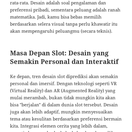
rata-rata. Desain adalah soal pengalaman dan
preferensi pribadi, sementara peluang adalah ranah
matematika. Jadi, kamu bisa bebas memilih
berdasarkan selera visual tanpa perlu khawatir itu
akan mempengaruhi peluangmu (secara teknis).
Masa Depan Slot: Desain yang
Semakin Personal dan Interaktif
Ke depan, tren desain slot diprediksi akan semakin
personal dan imersif. Dengan teknologi seperti VR
(Virtual Reality) dan AR (Augmented Reality) yang
mulai merambah, bukan tidak mungkin kita akan
bisa "berjalan" di dalam dunia slot tersebut. Desain
juga akan lebih adaptif, mungkin menyesuaikan
tema atau kesulitan berdasarkan preferensi bermain
kita. Integrasi elemen cerita yang lebih dalam,