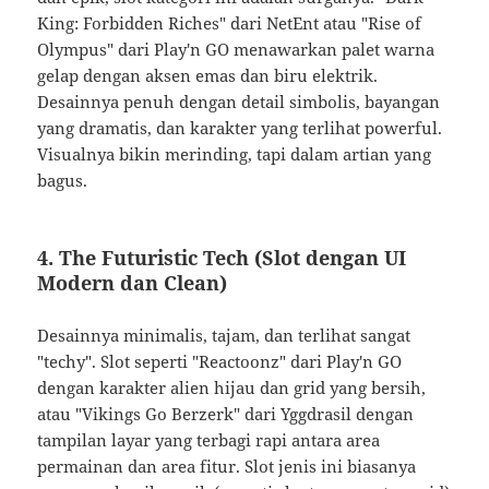
King: Forbidden Riches" dari NetEnt atau "Rise of
Olympus" dari Play'n GO menawarkan palet warna
gelap dengan aksen emas dan biru elektrik.
Desainnya penuh dengan detail simbolis, bayangan
yang dramatis, dan karakter yang terlihat powerful.
Visualnya bikin merinding, tapi dalam artian yang
bagus.
4. The Futuristic Tech (Slot dengan UI
Modern dan Clean)
Desainnya minimalis, tajam, dan terlihat sangat
"techy". Slot seperti "Reactoonz" dari Play'n GO
dengan karakter alien hijau dan grid yang bersih,
atau "Vikings Go Berzerk" dari Yggdrasil dengan
tampilan layar yang terbagi rapi antara area
permainan dan area fitur. Slot jenis ini biasanya