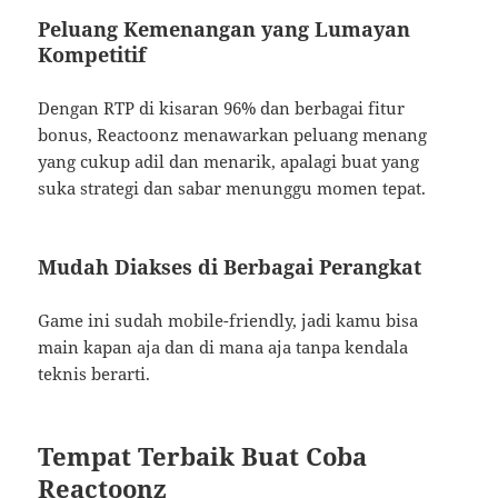
Peluang Kemenangan yang Lumayan
Kompetitif
Dengan RTP di kisaran 96% dan berbagai fitur
bonus, Reactoonz menawarkan peluang menang
yang cukup adil dan menarik, apalagi buat yang
suka strategi dan sabar menunggu momen tepat.
Mudah Diakses di Berbagai Perangkat
Game ini sudah mobile-friendly, jadi kamu bisa
main kapan aja dan di mana aja tanpa kendala
teknis berarti.
Tempat Terbaik Buat Coba
Reactoonz