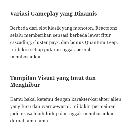
Variasi Gameplay yang Dinamis
Berbeda dari slot klasik yang monoton, Reactoonz
selalu memberikan sensasi berbeda lewat fitur
cascading, cluster pays, dan bonus Quantum Leap.
Ini bikin setiap putaran nggak pernah
membosankan.
Tampilan Visual yang Imut dan
Menghibur
Kamu bakal ketemu dengan karakter-karakter alien
yang lucu dan warna-warni. Ini bikin permainan
jadi terasa lebih hidup dan nggak membosankan
dilihat lama-lama.