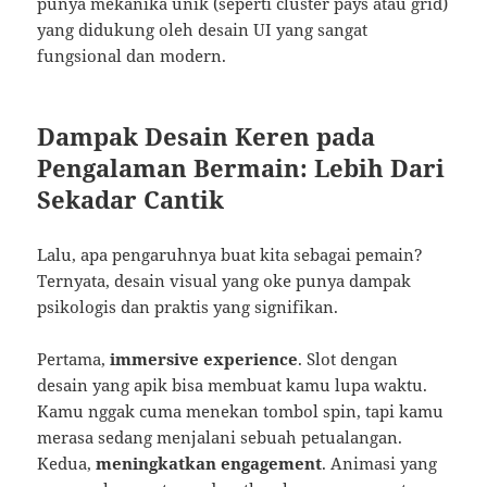
punya mekanika unik (seperti cluster pays atau grid)
yang didukung oleh desain UI yang sangat
fungsional dan modern.
Dampak Desain Keren pada
Pengalaman Bermain: Lebih Dari
Sekadar Cantik
Lalu, apa pengaruhnya buat kita sebagai pemain?
Ternyata, desain visual yang oke punya dampak
psikologis dan praktis yang signifikan.
Pertama,
immersive experience
. Slot dengan
desain yang apik bisa membuat kamu lupa waktu.
Kamu nggak cuma menekan tombol spin, tapi kamu
merasa sedang menjalani sebuah petualangan.
Kedua,
meningkatkan engagement
. Animasi yang