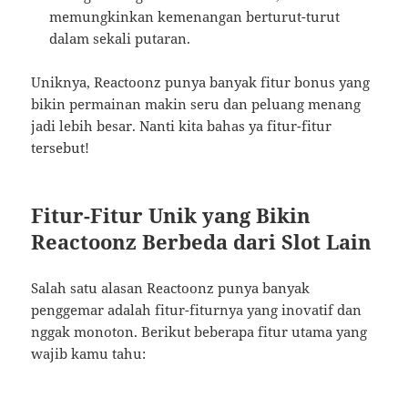
memungkinkan kemenangan berturut-turut
dalam sekali putaran.
Uniknya, Reactoonz punya banyak fitur bonus yang
bikin permainan makin seru dan peluang menang
jadi lebih besar. Nanti kita bahas ya fitur-fitur
tersebut!
Fitur-Fitur Unik yang Bikin
Reactoonz Berbeda dari Slot Lain
Salah satu alasan Reactoonz punya banyak
penggemar adalah fitur-fiturnya yang inovatif dan
nggak monoton. Berikut beberapa fitur utama yang
wajib kamu tahu: