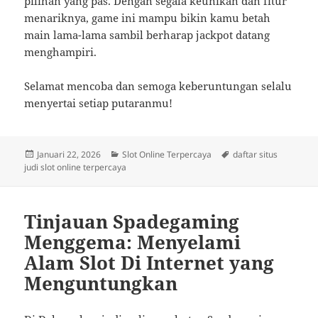
pilihan yang pas. Dengan segala keunikan dan fitur
menariknya, game ini mampu bikin kamu betah
main lama-lama sambil berharap jackpot datang
menghampiri.
Selamat mencoba dan semoga keberuntungan selalu
menyertai setiap putaranmu!
Diposkan
Kategori
Tag
Januari 22, 2026
Slot Online Terpercaya
daftar situs
pada
judi slot online terpercaya
Tinjauan Spadegaming
Menggema: Menyelami
Alam Slot Di Internet yang
Menguntungkan