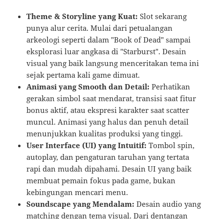
Theme & Storyline yang Kuat:
Slot sekarang
punya alur cerita. Mulai dari petualangan
arkeologi seperti dalam "Book of Dead" sampai
eksplorasi luar angkasa di "Starburst". Desain
visual yang baik langsung menceritakan tema ini
sejak pertama kali game dimuat.
Animasi yang Smooth dan Detail:
Perhatikan
gerakan simbol saat mendarat, transisi saat fitur
bonus aktif, atau ekspresi karakter saat scatter
muncul. Animasi yang halus dan penuh detail
menunjukkan kualitas produksi yang tinggi.
User Interface (UI) yang Intuitif:
Tombol spin,
autoplay, dan pengaturan taruhan yang tertata
rapi dan mudah dipahami. Desain UI yang baik
membuat pemain fokus pada game, bukan
kebingungan mencari menu.
Soundscape yang Mendalam:
Desain audio yang
matching dengan tema visual. Dari dentangan