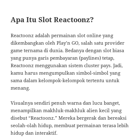
Apa Itu Slot Reactoonz?
Reactoonz adalah permainan slot online yang
dikembangkan oleh Play’n GO, salah satu provider
game ternama di dunia. Bedanya dengan slot biasa
yang punya garis pembayaran (paylines) tetap,
Reactoonz menggunakan sistem cluster pays. Jadi,
kamu harus mengumpulkan simbol-simbol yang
sama dalam kelompok-kelompok tertentu untuk
menang.
Visualnya sendiri penuh warna dan lucu banget,
menampilkan makhluk-makhluk alien kecil yang
disebut “Reactoonz.” Mereka bergerak dan bereaksi
seolah-olah hidup, membuat permainan terasa lebih
hidup dan interaktif.