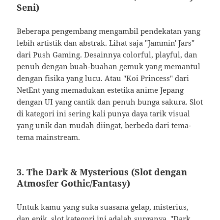
Seni)
Beberapa pengembang mengambil pendekatan yang
lebih artistik dan abstrak. Lihat saja "Jammin' Jars"
dari Push Gaming. Desainnya colorful, playful, dan
penuh dengan buah-buahan gemuk yang memantul
dengan fisika yang lucu. Atau "Koi Princess" dari
NetEnt yang memadukan estetika anime Jepang
dengan UI yang cantik dan penuh bunga sakura. Slot
di kategori ini sering kali punya daya tarik visual
yang unik dan mudah diingat, berbeda dari tema-
tema mainstream.
3. The Dark & Mysterious (Slot dengan
Atmosfer Gothic/Fantasy)
Untuk kamu yang suka suasana gelap, misterius,
dan epik, slot kategori ini adalah surganya. "Dark