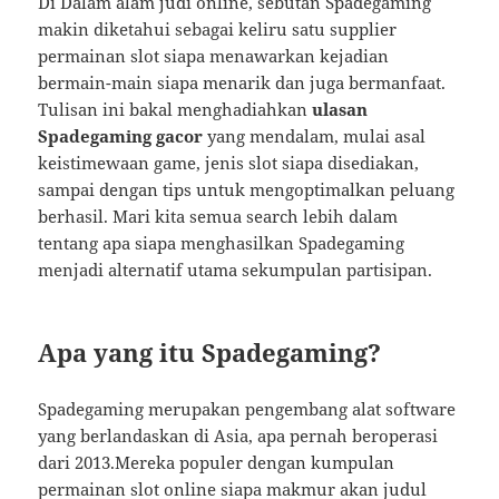
Di Dalam alam judi online, sebutan Spadegaming
makin diketahui sebagai keliru satu supplier
permainan slot siapa menawarkan kejadian
bermain-main siapa menarik dan juga bermanfaat.
Tulisan ini bakal menghadiahkan
ulasan
Spadegaming gacor
yang mendalam, mulai asal
keistimewaan game, jenis slot siapa disediakan,
sampai dengan tips untuk mengoptimalkan peluang
berhasil. Mari kita semua search lebih dalam
tentang apa siapa menghasilkan Spadegaming
menjadi alternatif utama sekumpulan partisipan.
Apa yang itu Spadegaming?
Spadegaming merupakan pengembang alat software
yang berlandaskan di Asia, apa pernah beroperasi
dari 2013.Mereka populer dengan kumpulan
permainan slot online siapa makmur akan judul