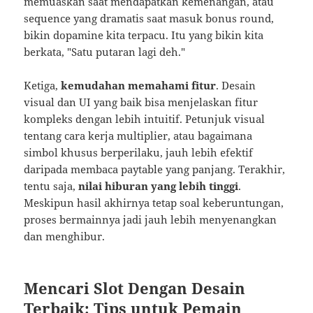
memuaskan saat mendapatkan kemenangan, atau
sequence yang dramatis saat masuk bonus round,
bikin dopamine kita terpacu. Itu yang bikin kita
berkata, "Satu putaran lagi deh."
Ketiga,
kemudahan memahami fitur
. Desain
visual dan UI yang baik bisa menjelaskan fitur
kompleks dengan lebih intuitif. Petunjuk visual
tentang cara kerja multiplier, atau bagaimana
simbol khusus berperilaku, jauh lebih efektif
daripada membaca paytable yang panjang. Terakhir,
tentu saja,
nilai hiburan yang lebih tinggi
.
Meskipun hasil akhirnya tetap soal keberuntungan,
proses bermainnya jadi jauh lebih menyenangkan
dan menghibur.
Mencari Slot Dengan Desain
Terbaik: Tips untuk Pemain