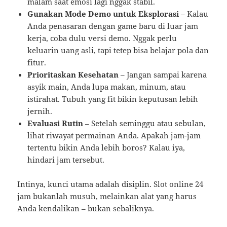
malam saat emosi lagi nggak stabil.
Gunakan Mode Demo untuk Eksplorasi
– Kalau
Anda penasaran dengan game baru di luar jam
kerja, coba dulu versi demo. Nggak perlu
keluarin uang asli, tapi tetep bisa belajar pola dan
fitur.
Prioritaskan Kesehatan
– Jangan sampai karena
asyik main, Anda lupa makan, minum, atau
istirahat. Tubuh yang fit bikin keputusan lebih
jernih.
Evaluasi Rutin
– Setelah seminggu atau sebulan,
lihat riwayat permainan Anda. Apakah jam-jam
tertentu bikin Anda lebih boros? Kalau iya,
hindari jam tersebut.
Intinya, kunci utama adalah disiplin. Slot online 24
jam bukanlah musuh, melainkan alat yang harus
Anda kendalikan – bukan sebaliknya.