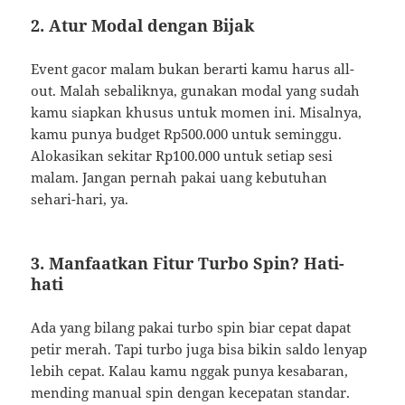
2. Atur Modal dengan Bijak
Event gacor malam bukan berarti kamu harus all-
out. Malah sebaliknya, gunakan modal yang sudah
kamu siapkan khusus untuk momen ini. Misalnya,
kamu punya budget Rp500.000 untuk seminggu.
Alokasikan sekitar Rp100.000 untuk setiap sesi
malam. Jangan pernah pakai uang kebutuhan
sehari-hari, ya.
3. Manfaatkan Fitur Turbo Spin? Hati-
hati
Ada yang bilang pakai turbo spin biar cepat dapat
petir merah. Tapi turbo juga bisa bikin saldo lenyap
lebih cepat. Kalau kamu nggak punya kesabaran,
mending manual spin dengan kecepatan standar.