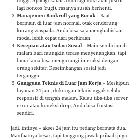
tinggi. Apalagi kalau Anda lagi hoki atau justru
lagi boncos (rugi), rasanya susah berhenti.
Manajemen Bankroll yang Buruk
– Saat
bermain di luar jam normal, otak cenderung
kurang waspada. Anda bisa saja menghabiskan
modal lebih cepat dari perkiraan.
Kesepian atau Isolasi Sosial
– Main sendirian di
malam hari mungkin terasa menyenangkan, tapi
lama-lama bisa mengurangi interaksi dengan
orang sekitar. Keseimbangan sosial jadi
terganggu.
Gangguan Teknis di Luar Jam Kerja
– Meskipun
layanan 24 jam, dukungan teknis nggak selalu
responsif di tengah malam. Kalau tiba-tiba server
error atau koneksi drop, Anda bisa frustasi
sendiri.
Jadi, intinya – akses 24 jam itu pedang bermata dua.
Manfaatnya besar, tapi tanggung jawab pribadi juga