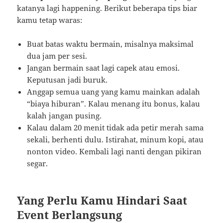
katanya lagi happening. Berikut beberapa tips biar
kamu tetap waras:
Buat batas waktu bermain, misalnya maksimal
dua jam per sesi.
Jangan bermain saat lagi capek atau emosi.
Keputusan jadi buruk.
Anggap semua uang yang kamu mainkan adalah
“biaya hiburan”. Kalau menang itu bonus, kalau
kalah jangan pusing.
Kalau dalam 20 menit tidak ada petir merah sama
sekali, berhenti dulu. Istirahat, minum kopi, atau
nonton video. Kembali lagi nanti dengan pikiran
segar.
Yang Perlu Kamu Hindari Saat
Event Berlangsung