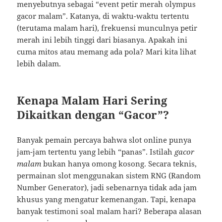
menyebutnya sebagai “event petir merah olympus
gacor malam”. Katanya, di waktu-waktu tertentu
(terutama malam hari), frekuensi munculnya petir
merah ini lebih tinggi dari biasanya. Apakah ini
cuma mitos atau memang ada pola? Mari kita lihat
lebih dalam.
Kenapa Malam Hari Sering
Dikaitkan dengan “Gacor”?
Banyak pemain percaya bahwa slot online punya
jam-jam tertentu yang lebih “panas”. Istilah
gacor
malam
bukan hanya omong kosong. Secara teknis,
permainan slot menggunakan sistem RNG (Random
Number Generator), jadi sebenarnya tidak ada jam
khusus yang mengatur kemenangan. Tapi, kenapa
banyak testimoni soal malam hari? Beberapa alasan