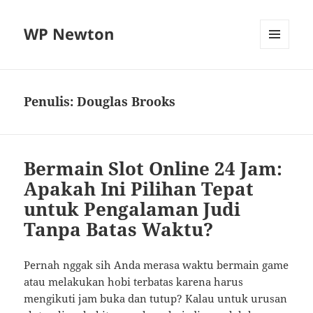
WP Newton
MENU
DAN
WIDGET
Penulis:
Douglas Brooks
Bermain Slot Online 24 Jam:
Apakah Ini Pilihan Tepat
untuk Pengalaman Judi
Tanpa Batas Waktu?
Pernah nggak sih Anda merasa waktu bermain game
atau melakukan hobi terbatas karena harus
mengikuti jam buka dan tutup? Kalau untuk urusan