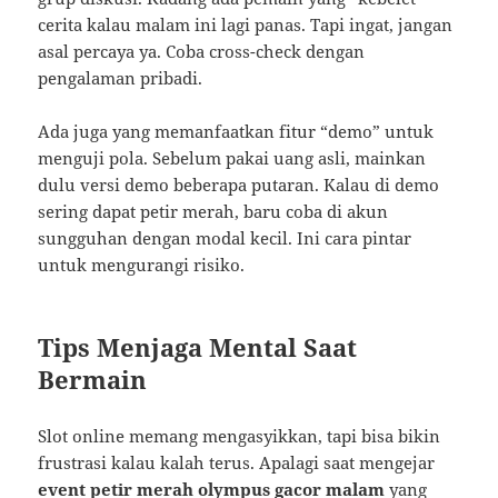
cerita kalau malam ini lagi panas. Tapi ingat, jangan
asal percaya ya. Coba cross-check dengan
pengalaman pribadi.
Ada juga yang memanfaatkan fitur “demo” untuk
menguji pola. Sebelum pakai uang asli, mainkan
dulu versi demo beberapa putaran. Kalau di demo
sering dapat petir merah, baru coba di akun
sungguhan dengan modal kecil. Ini cara pintar
untuk mengurangi risiko.
Tips Menjaga Mental Saat
Bermain
Slot online memang mengasyikkan, tapi bisa bikin
frustrasi kalau kalah terus. Apalagi saat mengejar
event petir merah olympus gacor malam
yang