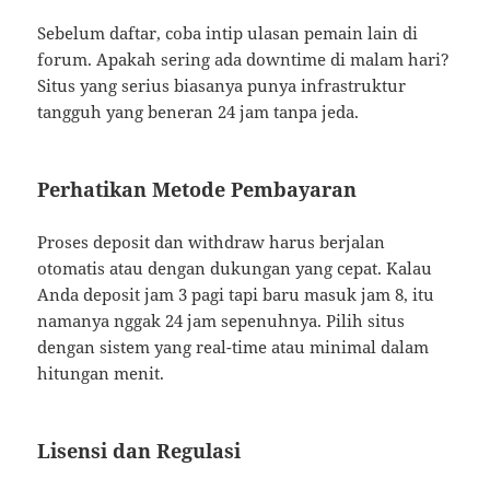
Sebelum daftar, coba intip ulasan pemain lain di
forum. Apakah sering ada downtime di malam hari?
Situs yang serius biasanya punya infrastruktur
tangguh yang beneran 24 jam tanpa jeda.
Perhatikan Metode Pembayaran
Proses deposit dan withdraw harus berjalan
otomatis atau dengan dukungan yang cepat. Kalau
Anda deposit jam 3 pagi tapi baru masuk jam 8, itu
namanya nggak 24 jam sepenuhnya. Pilih situs
dengan sistem yang real-time atau minimal dalam
hitungan menit.
Lisensi dan Regulasi