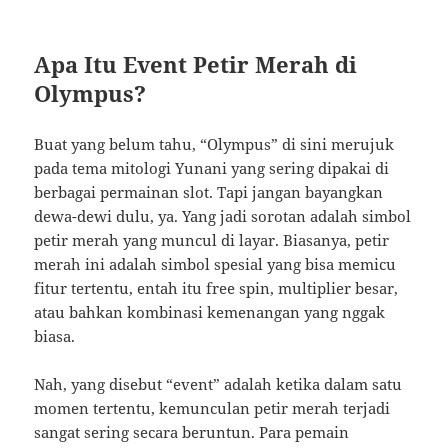
Apa Itu Event Petir Merah di
Olympus?
Buat yang belum tahu, “Olympus” di sini merujuk
pada tema mitologi Yunani yang sering dipakai di
berbagai permainan slot. Tapi jangan bayangkan
dewa-dewi dulu, ya. Yang jadi sorotan adalah simbol
petir merah yang muncul di layar. Biasanya, petir
merah ini adalah simbol spesial yang bisa memicu
fitur tertentu, entah itu free spin, multiplier besar,
atau bahkan kombinasi kemenangan yang nggak
biasa.
Nah, yang disebut “event” adalah ketika dalam satu
momen tertentu, kemunculan petir merah terjadi
sangat sering secara beruntun. Para pemain