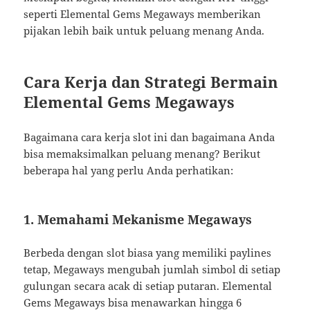
seperti Elemental Gems Megaways memberikan
pijakan lebih baik untuk peluang menang Anda.
Cara Kerja dan Strategi Bermain
Elemental Gems Megaways
Bagaimana cara kerja slot ini dan bagaimana Anda
bisa memaksimalkan peluang menang? Berikut
beberapa hal yang perlu Anda perhatikan:
1. Memahami Mekanisme Megaways
Berbeda dengan slot biasa yang memiliki paylines
tetap, Megaways mengubah jumlah simbol di setiap
gulungan secara acak di setiap putaran. Elemental
Gems Megaways bisa menawarkan hingga 6