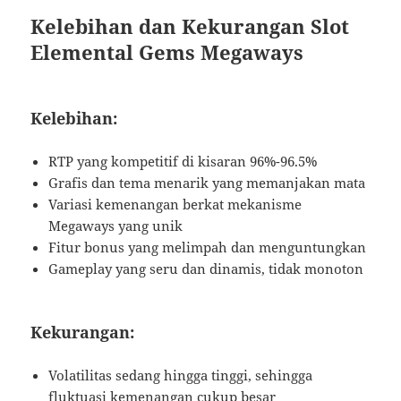
Kelebihan dan Kekurangan Slot
Elemental Gems Megaways
Kelebihan:
RTP yang kompetitif di kisaran 96%-96.5%
Grafis dan tema menarik yang memanjakan mata
Variasi kemenangan berkat mekanisme
Megaways yang unik
Fitur bonus yang melimpah dan menguntungkan
Gameplay yang seru dan dinamis, tidak monoton
Kekurangan:
Volatilitas sedang hingga tinggi, sehingga
fluktuasi kemenangan cukup besar