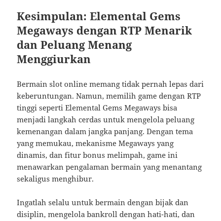
Kesimpulan: Elemental Gems
Megaways dengan RTP Menarik
dan Peluang Menang
Menggiurkan
Bermain slot online memang tidak pernah lepas dari
keberuntungan. Namun, memilih game dengan RTP
tinggi seperti Elemental Gems Megaways bisa
menjadi langkah cerdas untuk mengelola peluang
kemenangan dalam jangka panjang. Dengan tema
yang memukau, mekanisme Megaways yang
dinamis, dan fitur bonus melimpah, game ini
menawarkan pengalaman bermain yang menantang
sekaligus menghibur.
Ingatlah selalu untuk bermain dengan bijak dan
disiplin, mengelola bankroll dengan hati-hati, dan