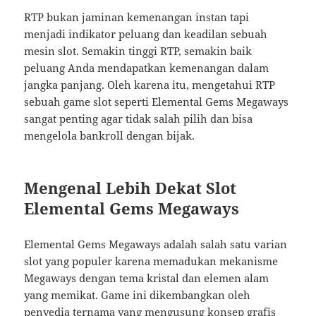
RTP bukan jaminan kemenangan instan tapi
menjadi indikator peluang dan keadilan sebuah
mesin slot. Semakin tinggi RTP, semakin baik
peluang Anda mendapatkan kemenangan dalam
jangka panjang. Oleh karena itu, mengetahui RTP
sebuah game slot seperti Elemental Gems Megaways
sangat penting agar tidak salah pilih dan bisa
mengelola bankroll dengan bijak.
Mengenal Lebih Dekat Slot
Elemental Gems Megaways
Elemental Gems Megaways adalah salah satu varian
slot yang populer karena memadukan mekanisme
Megaways dengan tema kristal dan elemen alam
yang memikat. Game ini dikembangkan oleh
penyedia ternama yang mengusung konsep grafis