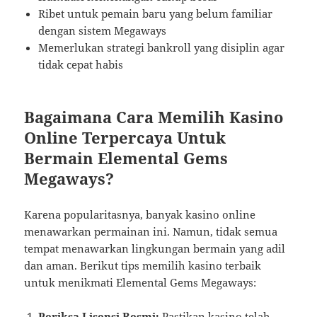
Ribet untuk pemain baru yang belum familiar
dengan sistem Megaways
Memerlukan strategi bankroll yang disiplin agar
tidak cepat habis
Bagaimana Cara Memilih Kasino
Online Terpercaya Untuk
Bermain Elemental Gems
Megaways?
Karena popularitasnya, banyak kasino online
menawarkan permainan ini. Namun, tidak semua
tempat menawarkan lingkungan bermain yang adil
dan aman. Berikut tips memilih kasino terbaik
untuk menikmati Elemental Gems Megaways:
Periksa Lisensi Resmi:
Pastikan kasino telah