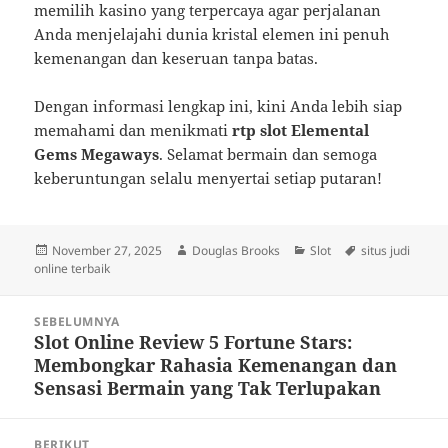
memilih kasino yang terpercaya agar perjalanan
Anda menjelajahi dunia kristal elemen ini penuh
kemenangan dan keseruan tanpa batas.
Dengan informasi lengkap ini, kini Anda lebih siap
memahami dan menikmati
rtp slot Elemental
Gems Megaways
. Selamat bermain dan semoga
keberuntungan selalu menyertai setiap putaran!
Diposkan
Penulis
Kategori
Tag
November 27, 2025
Douglas Brooks
Slot
situs judi
pada
online terbaik
Navigasi
SEBELUMNYA
pos
Slot Online Review 5 Fortune Stars:
Pos
Membongkar Rahasia Kemenangan dan
sebelumnya:
Sensasi Bermain yang Tak Terlupakan
BERIKUT