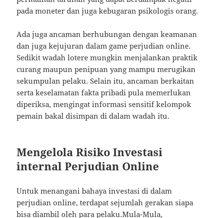
pada moneter dan juga kebugaran psikologis orang.
Ada juga ancaman berhubungan dengan keamanan
dan juga kejujuran dalam game perjudian online.
Sedikit wadah lotere mungkin menjalankan praktik
curang maupun penipuan yang mampu merugikan
sekumpulan pelaku. Selain itu, ancaman berkaitan
serta keselamatan fakta pribadi pula memerlukan
diperiksa, mengingat informasi sensitif kelompok
pemain bakal disimpan di dalam wadah itu.
Mengelola Risiko Investasi
internal Perjudian Online
Untuk menangani bahaya investasi di dalam
perjudian online, terdapat sejumlah gerakan siapa
bisa diambil oleh para pelaku.Mula-Mula,