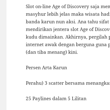
Slot on-line Age of Discovery saja m
masyhur lebih jelas maka wisata ha
banda karun nun aksi. Ana tahu sifat
mendirikan jentera slot Age of Disc
kudu dimainkan. Akhirnya, pergilah p
internet awak dengan berguna guna
(dan tiba menang) kini.
Persen Arta Karun
Perahu) 3 scatter bersama menangkan
25 Paylines dalam 5 Lilitan