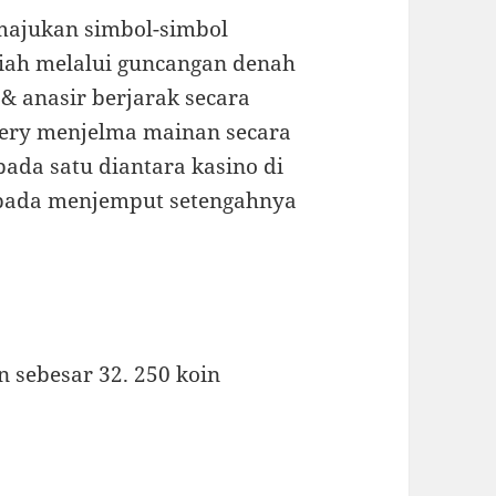
emajukan simbol-simbol
diah melalui guncangan denah
 & anasir berjarak secara
overy menjelma mainan secara
ada satu diantara kasino di
 pada menjemput setengahnya
 sebesar 32. 250 koin