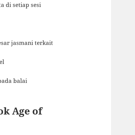
 di setiap sesi
esar jasmani terkait
el
pada balai
ok Age of