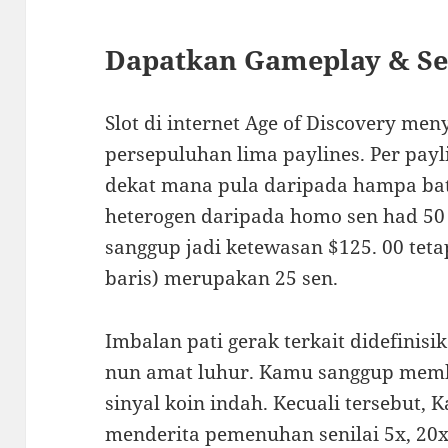
Dapatkan Gameplay & S
Slot di internet Age of Discovery me
persepuluhan lima paylines. Per pa
dekat mana pula daripada hampa bat
heterogen daripada homo sen had 50 
sanggup jadi ketewasan $125. 00 teta
baris) merupakan 25 sen.
Imbalan pati gerak terkait didefinisi
nun amat luhur. Kamu sanggup memb
sinyal koin indah. Kecuali tersebut
menderita pemenuhan senilai 5x, 20x