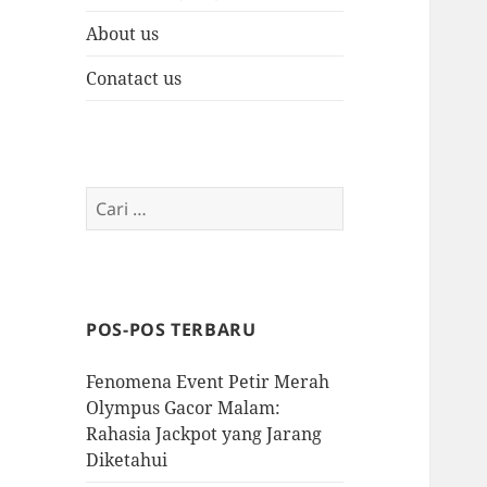
About us
Conatact us
Cari
untuk:
POS-POS TERBARU
Fenomena Event Petir Merah
Olympus Gacor Malam:
Rahasia Jackpot yang Jarang
Diketahui