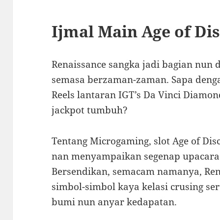
Ijmal Main Age of Di
Renaissance sangka jadi bagian nun 
semasa berzaman-zaman. Sapa deng
Reels lantaran IGT’s Da Vinci Diamo
jackpot tumbuh?
Tentang Microgaming, slot Age of Di
nan menyampaikan segenap upacara m
Bersendikan, semacam namanya, Rena
simbol-simbol kaya kelasi crusing se
bumi nun anyar kedapatan.