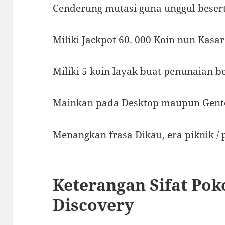
Cenderung mutasi guna unggul beserta
Miliki Jackpot 60. 000 Koin nun Kasar
Miliki 5 koin layak buat penunaian b
Mainkan pada Desktop maupun Gent
Menangkan frasa Dikau, era piknik / 
Keterangan Sifat Pok
Discovery