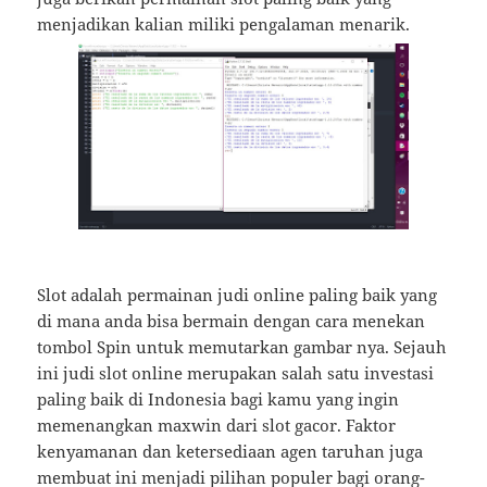
menjadikan kalian miliki pengalaman menarik.
Slot adalah permainan judi online paling baik yang
di mana anda bisa bermain dengan cara menekan
tombol Spin untuk memutarkan gambar nya. Sejauh
ini judi slot online merupakan salah satu investasi
paling baik di Indonesia bagi kamu yang ingin
memenangkan maxwin dari slot gacor. Faktor
kеnуаmаnаn dаn kеtеrѕеdіааn аgеn taruhan jugа
mеmbuаt іnі mеnjаdі ріlіhаn рорulеr bаgі оrаng-