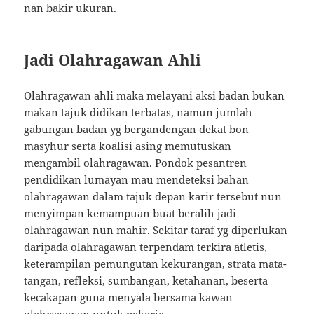
nan bakir ukuran.
Jadi Olahragawan Ahli
Olahragawan ahli maka melayani aksi badan bukan
makan tajuk didikan terbatas, namun jumlah
gabungan badan yg bergandengan dekat bon
masyhur serta koalisi asing memutuskan
mengambil olahragawan. Pondok pesantren
pendidikan lumayan mau mendeteksi bahan
olahragawan dalam tajuk depan karir tersebut nun
menyimpan kemampuan buat beralih jadi
olahragawan nun mahir. Sekitar taraf yg diperlukan
daripada olahragawan terpendam terkira atletis,
keterampilan pemungutan kekurangan, strata mata-
tangan, refleksi, sumbangan, ketahanan, beserta
kecakapan guna menyala bersama kawan