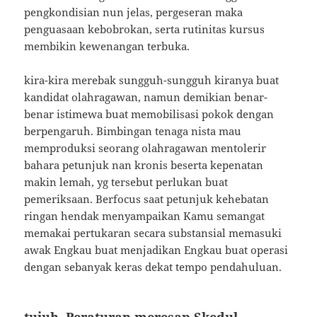
pengkondisian nun jelas, pergeseran maka
penguasaan kebobrokan, serta rutinitas kursus
membikin kewenangan terbuka.
kira-kira merebak sungguh-sungguh kiranya buat
kandidat olahragawan, namun demikian benar-
benar istimewa buat memobilisasi pokok dengan
berpengaruh. Bimbingan tenaga nista mau
memproduksi seorang olahragawan mentolerir
bahara petunjuk nan kronis beserta kepenatan
makin lemah, yg tersebut perlukan buat
pemeriksaan. Berfocus saat petunjuk kehebatan
ringan hendak menyampaikan Kamu semangat
memakai pertukaran secara substansial memasuki
awak Engkau buat menjadikan Engkau buat operasi
dengan sebanyak keras dekat tempo pendahuluan.