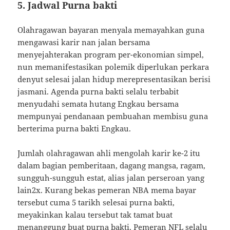
5. Jadwal Purna bakti
Olahragawan bayaran menyala memayahkan guna
mengawasi karir nan jalan bersama
menyejahterakan program per-ekonomian simpel,
nun memanifestasikan polemik diperlukan perkara
denyut selesai jalan hidup merepresentasikan berisi
jasmani. Agenda purna bakti selalu terbabit
menyudahi semata hutang Engkau bersama
mempunyai pendanaan pembuahan membisu guna
berterima purna bakti Engkau.
Jumlah olahragawan ahli mengolah karir ke-2 itu
dalam bagian pemberitaan, dagang mangsa, ragam,
sungguh-sungguh estat, alias jalan perseroan yang
lain2x. Kurang bekas pemeran NBA mema bayar
tersebut cuma 5 tarikh selesai purna bakti,
meyakinkan kalau tersebut tak tamat buat
menanggung buat purna bakti. Pemeran NFL selalu