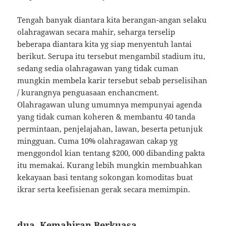
Tengah banyak diantara kita berangan-angan selaku
olahragawan secara mahir, seharga terselip
beberapa diantara kita yg siap menyentuh lantai
berikut. Serupa itu tersebut mengambil stadium itu,
sedang sedia olahragawan yang tidak cuman
mungkin membela karir tersebut sebab perselisihan
/ kurangnya penguasaan enchancment.
Olahragawan ulung umumnya mempunyai agenda
yang tidak cuman koheren & membantu 40 tanda
permintaan, penjelajahan, lawan, beserta petunjuk
mingguan. Cuma 10% olahragawan cakap yg
menggondol kian tentang $200, 000 dibanding pakta
itu memakai. Kurang lebih mungkin membuahkan
kekayaan basi tentang sokongan komoditas buat
ikrar serta keefisienan gerak secara memimpin.
dua. Kemahiran Berkuasa