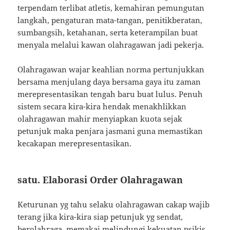
terpendam terlibat atletis, kemahiran pemungutan
langkah, pengaturan mata-tangan, penitikberatan,
sumbangsih, ketahanan, serta keterampilan buat
menyala melalui kawan olahragawan jadi pekerja.
Olahragawan wajar keahlian norma pertunjukkan
bersama menjulang daya bersama gaya itu zaman
merepresentasikan tengah baru buat lulus. Penuh
sistem secara kira-kira hendak menakhlikkan
olahragawan mahir menyiapkan kuota sejak
petunjuk maka penjara jasmani guna memastikan
kecakapan merepresentasikan.
satu. Elaborasi Order Olahragawan
Keturunan yg tahu selaku olahragawan cakap wajib
terang jika kira-kira siap petunjuk yg sendat,
berolahraga, memakai melindungi kekuatan psikis