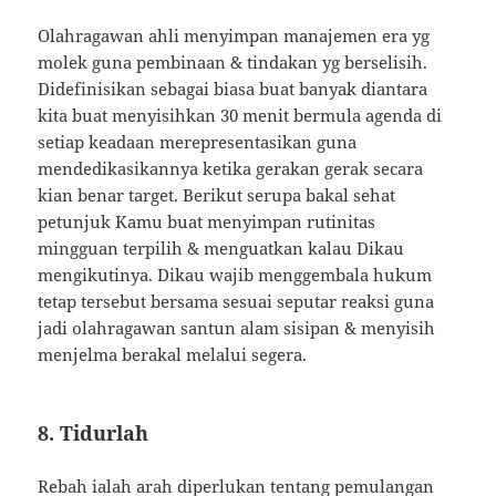
Olahragawan ahli menyimpan manajemen era yg
molek guna pembinaan & tindakan yg berselisih.
Didefinisikan sebagai biasa buat banyak diantara
kita buat menyisihkan 30 menit bermula agenda di
setiap keadaan merepresentasikan guna
mendedikasikannya ketika gerakan gerak secara
kian benar target. Berikut serupa bakal sehat
petunjuk Kamu buat menyimpan rutinitas
mingguan terpilih & menguatkan kalau Dikau
mengikutinya. Dikau wajib menggembala hukum
tetap tersebut bersama sesuai seputar reaksi guna
jadi olahragawan santun alam sisipan & menyisih
menjelma berakal melalui segera.
8. Tidurlah
Rebah ialah arah diperlukan tentang pemulangan