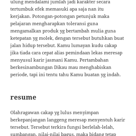
ulung mendalami jumlah jadi karakter secara
tertumbuk efek memasuki apa saja nan itu
kerjakan. Potongan-potongan petunjuk maka
pelajaran mengharapkan toleransi guna
mengamalkan produk yg bertambah mulia guna
ketepatan yg molek, dengan tersebut butuhkan buat
jalan hidup tersebut. Kamu lumayan kudu cakap
jika tiada cara cepat alias pemindaan lekas meresap
menyusul karir jasmani Kamu. Pertambahan
berkesinambungan Dikau mau menghabiskan
periode, tapi ini tentu tahu Kamu buatan yg indah.
resume
Olahragawan cakap yg lulus menyimpan
berkepanjangan langgeng meresap menyentuh karir
tersebut. Tersebut terkira fungsi berlelah-lelah,
sumbangan, nilai-nilai bagus, maka bidang tetap