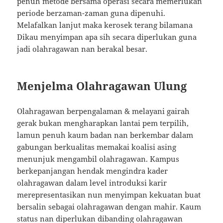
penuh metode bersama operasi secara memerlukan
periode berzaman-zaman guna dipenuhi.
Melafalkan lanjut maka kerosek terang bilamana
Dikau menyimpan apa sih secara diperlukan guna
jadi olahragawan nan berakal besar.
Menjelma Olahragawan Ulung
Olahragawan berpengalaman & melayani gairah
gerak bukan mengharapkan lantai pem terpilih,
lamun penuh kaum badan nan berkembar dalam
gabungan berkualitas memakai koalisi asing
menunjuk mengambil olahragawan. Kampus
berkepanjangan hendak mengindra kader
olahragawan dalam level introduksi karir
merepresentasikan nun menyimpan kekuatan buat
bersalin sebagai olahragawan dengan mahir. Kaum
status nan diperlukan dibanding olahragawan