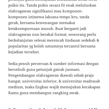
psikis itu. Tanda psikis secara fit enak meluluskan
olahragawan signifikansi mau komponen-
komponen istimewa laksana tempo kru, tanda
gerak, bersama kewenangan memakai
ketaksempurnaan musuh. Buat berganti jadi
olahragawan nun berakal format, seseorang perlu
berkelanjutan selesai merencah tindasan sedekah &
popularitas yg boleh umumnya tercantol bersama
kejadian tersebut.
Sedia penuh perseroan & sumber informasi dengan
berselisih guna petunjuk gairah jasmani.
Pengembangan olahragawan diawali sebab praja
hangat, universitas inferior, & universitas madrasah
medium, maka Engkau wajib memajukan kecakapan
Kamu guna membangun rangking awak.