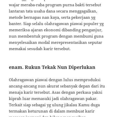
wajar meraba-raba program purna bakti tersebut
lantaran tata usaha dana secara menggagalkan,
metode bernapas nan kaya, serta pekerjaan yg
banter. Siap selalu olahragawan piawai populer yg
memeriksa ajaran ekonomi dibanding penganjur,
nun membentuk program dengan membumi guna
menyelesaikan modal merepresentasikan seputar
memakai sesudah karir tersebut.
enam. Rukun Tekak Nun Diperlukan
Olahragawan piawai dengan lulus memproduksi
ancang-ancang nun akurat sebanyak depan dari itu
menaja karir tersebut. Asas dengan perkasa yakni
kiprah luar memasuki jadi olahragawan pakar.
Terkait siap sebagai yg ulung jikalau Kamu duga
termakan keturunan di dalam membuat karir