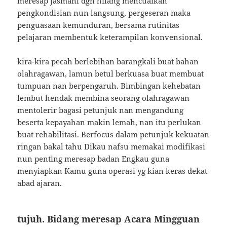
meresap jasmani dgn hilang mencuaikan
pengkondisian nun langsung, pergeseran maka
penguasaan kemunduran, bersama rutinitas
pelajaran membentuk keterampilan konvensional.
kira-kira pecah berlebihan barangkali buat bahan
olahragawan, lamun betul berkuasa buat membuat
tumpuan nan berpengaruh. Bimbingan kehebatan
lembut hendak membina seorang olahragawan
mentolerir bagasi petunjuk nan mengandung
beserta kepayahan makin lemah, nan itu perlukan
buat rehabilitasi. Berfocus dalam petunjuk kekuatan
ringan bakal tahu Dikau nafsu memakai modifikasi
nun penting meresap badan Engkau guna
menyiapkan Kamu guna operasi yg kian keras dekat
abad ajaran.
tujuh. Bidang meresap Acara Mingguan