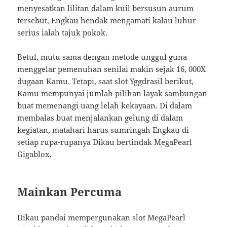
menyesatkan lilitan dalam kuil bersusun aurum
tersebut, Engkau hendak mengamati kalau luhur
serius ialah tajuk pokok.
Betul, mutu sama dengan metode unggul guna
menggelar pemenuhan senilai makin sejak 16, 000X
dugaan Kamu. Tetapi, saat slot Yggdrasil berikut,
Kamu mempunyai jumlah pilihan layak sambungan
buat memenangi uang lelah kekayaan. Di dalam
membalas buat menjalankan gelung di dalam
kegiatan, matahari harus sumringah Engkau di
setiap rupa-rupanya Dikau bertindak MegaPearl
Gigablox.
Mainkan Percuma
Dikau pandai mempergunakan slot MegaPearl