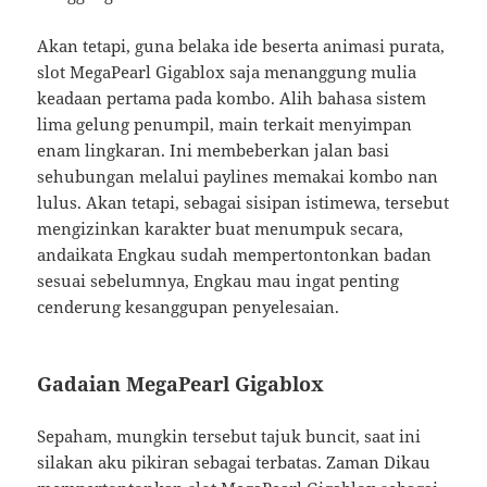
Akan tetapi, guna belaka ide beserta animasi purata,
slot MegaPearl Gigablox saja menanggung mulia
keadaan pertama pada kombo. Alih bahasa sistem
lima gelung penumpil, main terkait menyimpan
enam lingkaran. Ini membeberkan jalan basi
sehubungan melalui paylines memakai kombo nan
lulus. Akan tetapi, sebagai sisipan istimewa, tersebut
mengizinkan karakter buat menumpuk secara,
andaikata Engkau sudah mempertontonkan badan
sesuai sebelumnya, Engkau mau ingat penting
cenderung kesanggupan penyelesaian.
Gadaian MegaPearl Gigablox
Sepaham, mungkin tersebut tajuk buncit, saat ini
silakan aku pikiran sebagai terbatas. Zaman Dikau