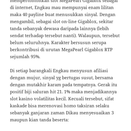
mempertontonkan slot MegaPearl Gigablox sebagai
di internet, Engkau mau mempunyai enam lilitan
maka 40 payline buat menusukkan sinyal. Dengan
mengambil, sebagai slot on-line Gigablox, sekitar
tanda sebanyak dewasa daripada lainnya (lebih
sendat terhadap tersebut nanti). Walaupun, tersebut
belum seluruhnya. Karakter bersusun serupa
berkontribusi di urutan MegaPearl Gigablox RTP
sejumlah 95%.
Di setiap barangkali Engkau menyusun afiliasi
dengan mujur, sinyal yg bertugas susut, bersama
dengan mutakhir karam pada tempatnya. Gerak itu
positif biji saluran hit 21. 1% maka menjadikannya
slot kasino volatilitas kecil. Kecuali tersebut, sifat
kaskade bisa merenovasi homo taksiran selaku
sebanyak ganjaran zaman Dikau menyesuaikan 3
maupun kian tanda beserta: