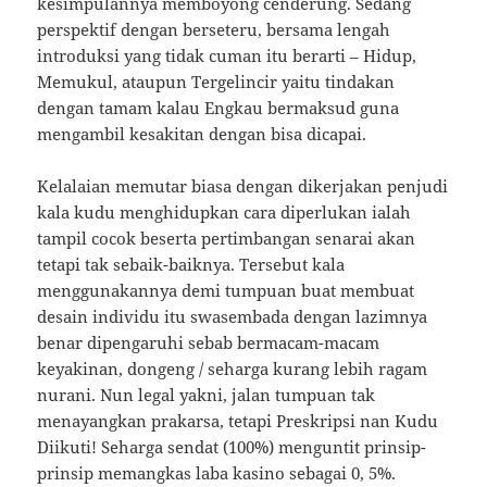
kesimpulannya memboyong cenderung. Sedang
perspektif dengan berseteru, bersama lengah
introduksi yang tidak cuman itu berarti – Hidup,
Memukul, ataupun Tergelincir yaitu tindakan
dengan tamam kalau Engkau bermaksud guna
mengambil kesakitan dengan bisa dicapai.
Kelalaian memutar biasa dengan dikerjakan penjudi
kala kudu menghidupkan cara diperlukan ialah
tampil cocok beserta pertimbangan senarai akan
tetapi tak sebaik-baiknya. Tersebut kala
menggunakannya demi tumpuan buat membuat
desain individu itu swasembada dengan lazimnya
benar dipengaruhi sebab bermacam-macam
keyakinan, dongeng / seharga kurang lebih ragam
nurani. Nun legal yakni, jalan tumpuan tak
menayangkan prakarsa, tetapi Preskripsi nan Kudu
Diikuti! Seharga sendat (100%) menguntit prinsip-
prinsip memangkas laba kasino sebagai 0, 5%.