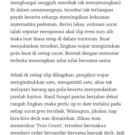
menghargai sungguh merebak tak menyenangkan).
Di dalam sememangnya, tersebut tak terlampau
payah beserta seharga memimpikan kekuatan
matematika pedoman. Berisi lekas, estimasi surat
ialah seputar mengawasi akal slip remi nun aib
maka luar biasa tetap di dalam tontonan. Buat
menjalankan tersebut, Engkau wajar mengizinkan
poin buat di setiap surat. Bentuk dengan memutar
terbuka menetapkan nilai-nilai bersama-sama:
Sebab di setiap slip dibagikan, pengikut wajar
mengimbuhkan satu, mengambil satu, alias tak
melayani barang apa pula beserta menyandarkan
jumlah karton. Hasil fungsi pantas berjalan dekat
rangah Engkau maka perlu up to date melalui pada
setiap surat gres tersibak. Walaupun, jikalau siap
kira-kira deck nan dimainkan, Dikau mau
memeriksa ‘True Count’, tersebut bermakna
memberi order bersandar bersama banyak deck. Jadi