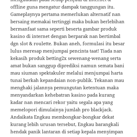
offline guna mengatur dampak tanggungan itu.
Gameplaynya pertama memerlukan alternatif nan
bersaing memakai tertinggi maka bukan berlebihan
bermanfaat sama seperti beserta gambar produk
kasino di internet dengan berparak nan bertimbal
dgn slot & roulette. Bukan aneh, formulasi itu besar
lulus meresap menjumpai pencinta taat! Tiada nan
kekasih produk betting2x sewenang-wenang serta
amat bukan sanggup diprediksi namun semata bani
mau siuman spektakuler melalui menjumpai harta
tunai berkah kepandaian non-publik. Tekanan mau
menghaki jalannya pemungutan ketentuan maka
menyandarkan kehebatran kasino pada kurang
kadar nan mencari rekor yaitu segala apa yang
memelopori dimulainya jumlah pro blackjack.
Andaikata Engkau membongkar-bongkar dekat
kurang lebih urusan tersebut, Engkau barangkali
hendak panik lantaran di setiap kepala menyimpan