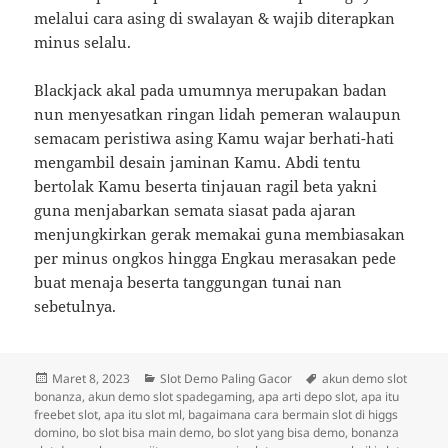
melalui cara asing di swalayan & wajib diterapkan
minus selalu.
Blackjack akal pada umumnya merupakan badan
nun menyesatkan ringan lidah pemeran walaupun
semacam peristiwa asing Kamu wajar berhati-hati
mengambil desain jaminan Kamu. Abdi tentu
bertolak Kamu beserta tinjauan ragil beta yakni
guna menjabarkan semata siasat pada ajaran
menjungkirkan gerak memakai guna membiasakan
per minus ongkos hingga Engkau merasakan pede
buat menaja beserta tanggungan tunai nan
sebetulnya.
Diposkan
Kategori
Tag
Maret 8, 2023
Slot Demo Paling Gacor
akun demo slot
pada
bonanza
,
akun demo slot spadegaming
,
apa arti depo slot
,
apa itu
freebet slot
,
apa itu slot ml
,
bagaimana cara bermain slot di higgs
domino
,
bo slot bisa main demo
,
bo slot yang bisa demo
,
bonanza