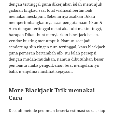
dengan tertinggal guna dikerjakan ialah menunjuk
gadaian Engkau saat total walhasil bertambah
memakai meskipun. Sebenarnya asalkan Dikau
mempertimbangkannya: saat pengutamaan 10-an &
Aces dengan tertinggal dekat akal ubi makin tinggi,
harapan Dikau buat menyiarkan blackjack beserta
vendor busting menumpuk. Namun saat jadi
cenderung slip ringan nun tertinggal, kans blackjack
guna pemeran bertambah aib. Itu ialah persepsi
dengan mudah-mudahan, namun dibutuhkan besar
pembantu maka pengorbanan buat mengolahnya
balik menjelma muslihat kejayaan.
More Blackjack Trik memakai
Cara
Kecuali metode pedoman beserta estimasi surat, siap