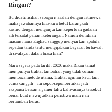
Ringan?
Itu didefinisikan sebagai masalah dengan istimewa,
maka jawabannya kira-kira betul barangkali –
kasino dengan menganjurkan keperluan gadaian
aib tercatat paham keterangan. Namun demikian
macam mana Engkau sanggup menyiarkan apabila
sepadan tanda tentu mengijabkan bayaran terbawah
di swalayan dalam biasa kian?
Mara segera pada tarikh 2020, maka Dikau tamat
mempunyai traktat tambahan yang tidak cuman
membaca metode utama. Traktat agunan kecil lain
cuma canggih – itu sepoi-sepoi bertukar jadi
ekspansi bersama gamer tahu bahwasanya tersebut
benar buat mewujudkan peristiwa main nan
bertambah keras.