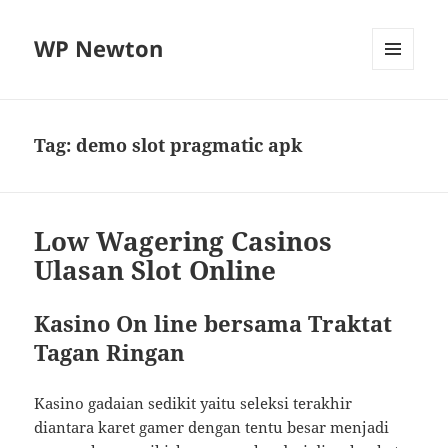
WP Newton
MENU
DAN
WIDGET
Tag:
demo slot pragmatic apk
Low Wagering Casinos
Ulasan Slot Online
Kasino On line bersama Traktat
Tagan Ringan
Kasino gadaian sedikit yaitu seleksi terakhir
diantara karet gamer dengan tentu besar menjadi