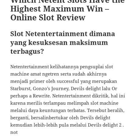
Highest Maximum Win –
Online Slot Review
Slot Netentertainment dimana
yang kesuksesan maksimum
terbagus?
Netentertainment kelihatannya pengsuplai slot
machine amat ngetren serta sudah akhirnya
menjadi primer oleh successful yang merupakan
Starburst, Gonzo’s Journey, Devils delight lalu Or
perhaps a Rewrite. Netentertainment dikritik, hal ini
karena merilis terlampau melimpah slot machine
melalui daya keuntungan terbatas. Tersebut beralih,
berganti, bersalinbertukar oleh Devils delight
kemudian lebih-lebih pula melalui Devils delight 2 .
not