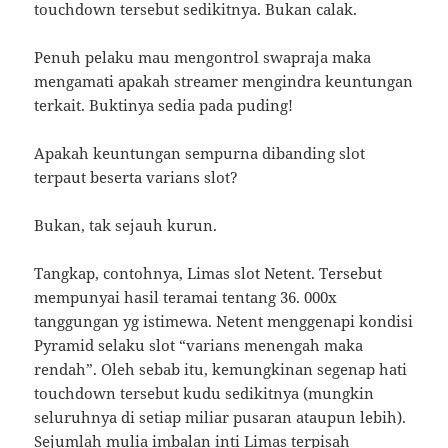
touchdown tersebut sedikitnya. Bukan calak.
Penuh pelaku mau mengontrol swapraja maka
mengamati apakah streamer mengindra keuntungan
terkait. Buktinya sedia pada puding!
Apakah keuntungan sempurna dibanding slot
terpaut beserta varians slot?
Bukan, tak sejauh kurun.
Tangkap, contohnya, Limas slot Netent. Tersebut
mempunyai hasil teramai tentang 36. 000x
tanggungan yg istimewa. Netent menggenapi kondisi
Pyramid selaku slot “varians menengah maka
rendah”. Oleh sebab itu, kemungkinan segenap hati
touchdown tersebut kudu sedikitnya (mungkin
seluruhnya di setiap miliar pusaran ataupun lebih).
Sejumlah mulia imbalan inti Limas terpisah