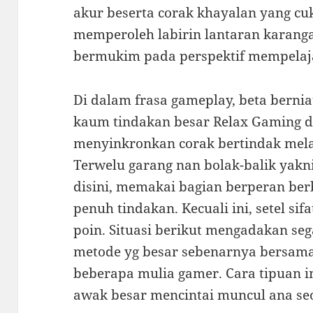
akur beserta corak khayalan yang cu
memperoleh labirin lantaran karang
bermukim pada perspektif mempelaj
Di dalam frasa gameplay, beta berniat
kaum tindakan besar Relax Gaming d
menyinkronkan corak bertindak mela
Terwelu garang nan bolak-balik yakni
disini, memakai bagian berperan ber
penuh tindakan. Kecuali ini, setel si
poin. Situasi berikut mengadakan se
metode yg besar sebenarnya bersama
beberapa mulia gamer. Cara tipuan im
awak besar mencintai muncul ana seo