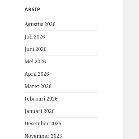
ARSIP
Agustus 2026
Juli 2026
Juni 2026
Mei 2026
April 2026
Maret 2026
Februari 2026
Januari 2026
Desember 2025
November 2025