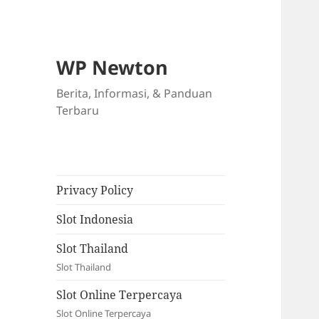
WP Newton
Berita, Informasi, & Panduan
Terbaru
Privacy Policy
Slot Indonesia
Slot Thailand
Slot Thailand
Slot Online Terpercaya
Slot Online Terpercaya