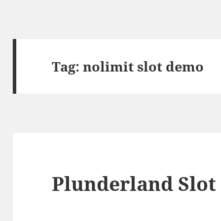
Tag:
nolimit slot demo
Plunderland Slot