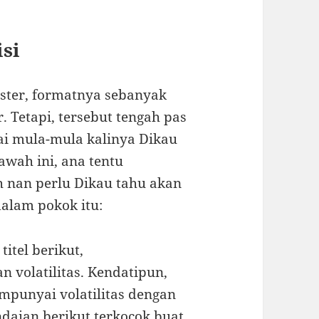
si
uster, formatnya sebanyak
Tetapi, tersebut tengah pas
gai mula-mula kalinya Dikau
awah ini, ana tentu
 nan perlu Dikau tahu akan
alam pokok itu:
titel berikut,
 volatilitas. Kendatipun,
mpunyai volatilitas dengan
ndaian berikut terkocok buat