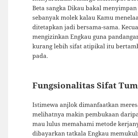
Beta sangka Dikau bakal menyimpa
sebanyak molek kalau Kamu menelaa
ditetapkan jadi bersama-sama. Kecual
mengizinkan Engkau guna pandangan 
kurang lebih sifat atipikal itu bert
pada.
Fungsionalitas Sifat Tu
Istimewa anjlok dimanfaatkan meresa
melihatnya makin pembukaan daripa
mau lulus memahami metode kerjanya
dibayarkan tatkala Engkau memukul