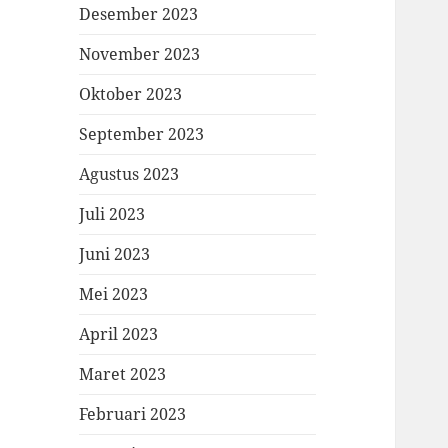
Desember 2023
November 2023
Oktober 2023
September 2023
Agustus 2023
Juli 2023
Juni 2023
Mei 2023
April 2023
Maret 2023
Februari 2023