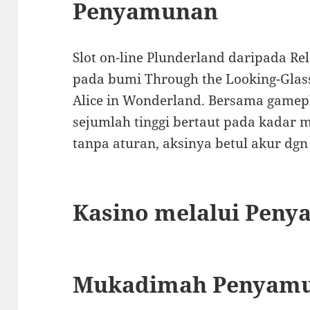
Penyamunan
Slot on-line Plunderland daripada 
pada bumi Through the Looking-Glass
Alice in Wonderland. Bersama gamepl
sejumlah tinggi bertaut pada kadar
tanpa aturan, aksinya betul akur dgn i
Kasino melalui Pen
Mukadimah Penyam