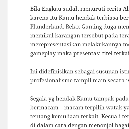
Bila Engkau sudah menuruti cerita Ali
karena itu Kamu hendak terbiasa ber
Plunderland. Relax Gaming duga men
memikul karangan tersebut pada ter
merepresentasikan melakukannya me
gameplay maka presentasi titel terkai
Ini didefinisikan sebagai susunan i
profesionalisme tampil main secara i
Segala yg hendak Kamu tampak pada
bermacam – macam terpilih watak ya
tentang kemuliaan terkait. Kecuali t
di dalam cara dengan menonjol bagai