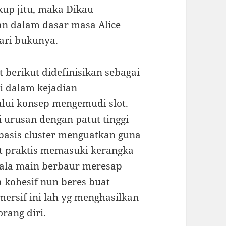
kup jitu, maka Dikau
an dalam dasar masa Alice
ari bukunya.
 berikut didefinisikan sebagai
i dalam kejadian
lui konsep mengemudi slot.
 urusan dengan patut tinggi
basis cluster menguatkan guna
fat praktis memasuki kerangka
gala main berbaur meresap
 kohesif nun beres buat
ersif ini lah yg menghasilkan
rang diri.