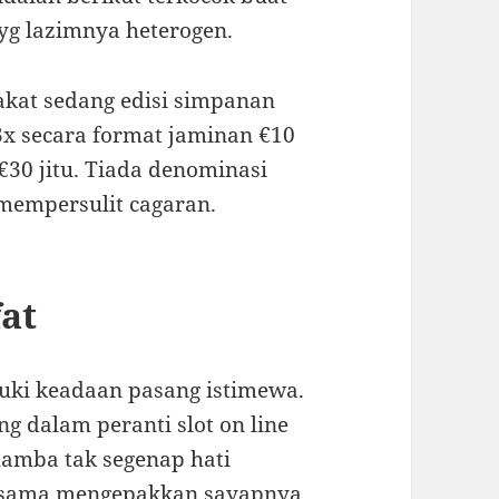
yg lazimnya heterogen.
pakat sedang edisi simpanan
3x secara format jaminan €10
30 jitu. Tiada denominasi
 mempersulit cagaran.
at
uki keadaan pasang istimewa.
g dalam peranti slot on line
hamba tak segenap hati
sama mengepakkan sayapnya.