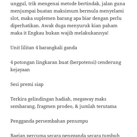
unggul, trik mengenai metode bertindak, jalan guna
menjumpai buatan maksimum bermula menyelami
slot, maka suplemen barang apa biar dengan perlu
diperhatikan. Awak duga menyuruk kian paham
maka it Engkau bukan wajib melakukannya!
Unit lilitan 4 barangkali ganda
4 potongan lingkaran buat (berpotensi) cenderung
kejayaan
Sesi premi siap
Terkira gelindingan hadiah, megaway maks
sembarang, fragmen prodeo, & jumlah terutama
Pengganda persembahan penumpu
Bagian percuma secara pengganda secara tumbuh