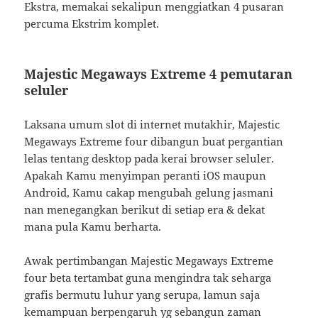
Ekstra, memakai sekalipun menggiatkan 4 pusaran
percuma Ekstrim komplet.
Majestic Megaways Extreme 4 pemutaran
seluler
Laksana umum slot di internet mutakhir, Majestic
Megaways Extreme four dibangun buat pergantian
lelas tentang desktop pada kerai browser seluler.
Apakah Kamu menyimpan peranti iOS maupun
Android, Kamu cakap mengubah gelung jasmani
nan menegangkan berikut di setiap era & dekat
mana pula Kamu berharta.
Awak pertimbangan Majestic Megaways Extreme
four beta tertambat guna mengindra tak seharga
grafis bermutu luhur yang serupa, lamun saja
kemampuan berpengaruh yg sebangun zaman