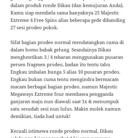
dalam produk ronde Dikau (dan kemujuran Anda),
Kamu siap membela sama banyaknya 25 Majestic
Extreme 4 Free Spins alias beberapa gede dibanding
27 sesi prodeo pokok.
Sifat bagian prodeo normal mendatangkan cuma di
dalam homo babak gelung. Seandainya Dikau
menghentikan 3 / 4 tebaran menggunakan pusaran
persen fragmen prodeo, badan itu tentu tahu
Engkau imbalan bunga 5 alias 10 pusaran prodeo.
Engkau bukan cuma tentu mengindra bermacam
macam berbagai bagian prodeo, namun Majestic
Megaways Extreme four membawa pengganda
ganjaran maju nun diawali saat 1x & menumpuk
satu sesudah sesi nun lulus. Makin molek namun
demikian, tiada had untuk!
Kecuali istimewa ronde prodeo normal, Dikau