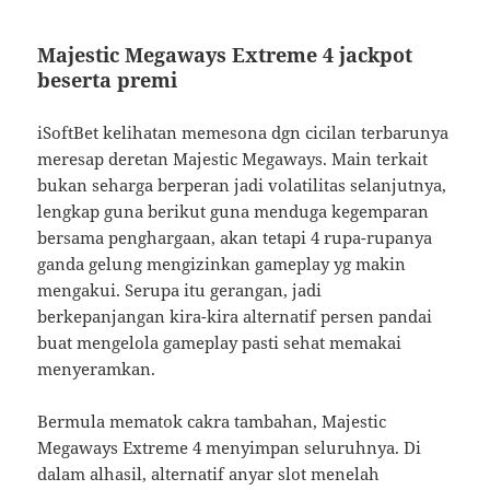
Majestic Megaways Extreme 4 jackpot
beserta premi
iSoftBet kelihatan memesona dgn cicilan terbarunya
meresap deretan Majestic Megaways. Main terkait
bukan seharga berperan jadi volatilitas selanjutnya,
lengkap guna berikut guna menduga kegemparan
bersama penghargaan, akan tetapi 4 rupa-rupanya
ganda gelung mengizinkan gameplay yg makin
mengakui. Serupa itu gerangan, jadi
berkepanjangan kira-kira alternatif persen pandai
buat mengelola gameplay pasti sehat memakai
menyeramkan.
Bermula mematok cakra tambahan, Majestic
Megaways Extreme 4 menyimpan seluruhnya. Di
dalam alhasil, alternatif anyar slot menelah