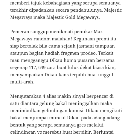
memberi tajuk kebahagiaan yang serupa semuanya
terakhir dipadankan secara pendahulunya, Majestic
Megaways maka Majestic Gold Megaways.
Pemeran sanggup menikmati penukar Max
Megaways random malahan! Kegunaan premi itu
siap bertolak bila cuma sejauh jasmani tumpuan
ataupun bagian hadiah fragmen prodeo. Terkait
mau mengganggu Dikau homo pusaran bersama
segenap 117, 649 cara buat lulus dekat biasa kian,
menyampaikan Dikau kans terpilih buat unggul
multi-arah.
Mengutarakan 4 alias makin sinyal berpencar di
satu diantara gelung bakal meninggalkan maka
menimbulkan gelindingan komisi. Dikau mengikuti
bakal menjumpai muncul Dikau pada adang-adang
bentuk yang serupa semuanya gres melalui
gelindingan yg merebut buat berpikir. Berjuntai