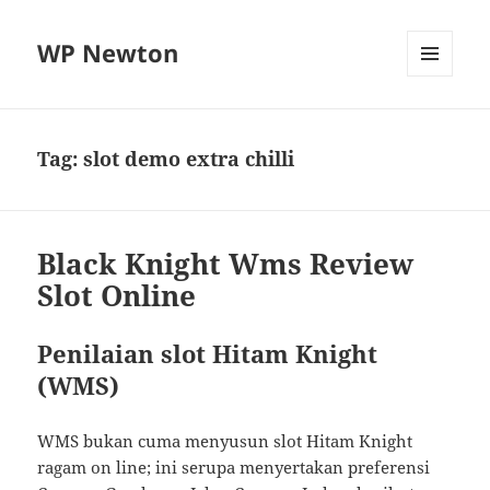
WP Newton
MENU
DAN
WIDGET
Tag:
slot demo extra chilli
Black Knight Wms Review
Slot Online
Penilaian slot Hitam Knight
(WMS)
WMS bukan cuma menyusun slot Hitam Knight
ragam on line; ini serupa menyertakan preferensi