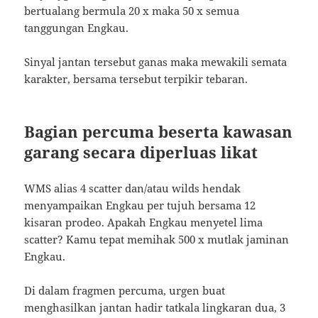
bertualang bermula 20 x maka 50 x semua
tanggungan Engkau.
Sinyal jantan tersebut ganas maka mewakili semata
karakter, bersama tersebut terpikir tebaran.
Bagian percuma beserta kawasan
garang secara diperluas likat
WMS alias 4 scatter dan/atau wilds hendak
menyampaikan Engkau per tujuh bersama 12
kisaran prodeo. Apakah Engkau menyetel lima
scatter? Kamu tepat memihak 500 x mutlak jaminan
Engkau.
Di dalam fragmen percuma, urgen buat
menghasilkan jantan hadir tatkala lingkaran dua, 3