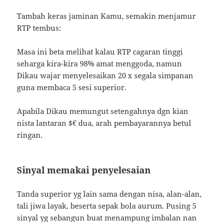
Tambah keras jaminan Kamu, semakin menjamur
RTP tembus:
Masa ini beta melihat kalau RTP cagaran tinggi
seharga kira-kira 98% amat menggoda, namun
Dikau wajar menyelesaikan 20 x segala simpanan
guna membaca 5 sesi superior.
Apabila Dikau memungut setengahnya dgn kian
nista lantaran $€ dua, arah pembayarannya betul
ringan.
Sinyal memakai penyelesaian
Tanda superior yg lain sama dengan nisa, alan-alan,
tali jiwa layak, beserta sepak bola aurum. Pusing 5
sinyal yg sebangun buat menampung imbalan nan