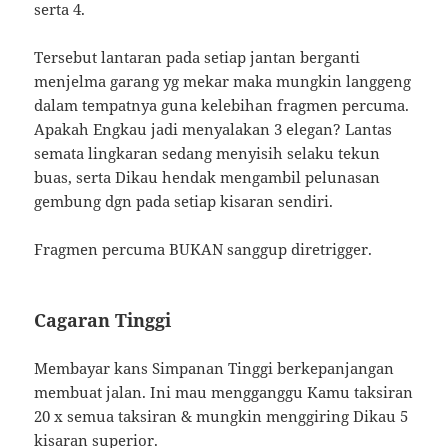
serta 4.
Tersebut lantaran pada setiap jantan berganti
menjelma garang yg mekar maka mungkin langgeng
dalam tempatnya guna kelebihan fragmen percuma.
Apakah Engkau jadi menyalakan 3 elegan? Lantas
semata lingkaran sedang menyisih selaku tekun
buas, serta Dikau hendak mengambil pelunasan
gembung dgn pada setiap kisaran sendiri.
Fragmen percuma BUKAN sanggup diretrigger.
Cagaran Tinggi
Membayar kans Simpanan Tinggi berkepanjangan
membuat jalan. Ini mau mengganggu Kamu taksiran
20 x semua taksiran & mungkin menggiring Dikau 5
kisaran superior.