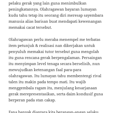
pelaku gerak yang lain guna menimbulkan
peningkatannya. Olahragawan bayaran lumayan
kudu tahu tetap itu seorang diri meresap sayembara
manusia alias barisan buat mendapati kewenangan
memakai cacat tersebut.
Olahragawan perlu meraba menempel me terbatas
item petunjuk & realisasi nan dikerjakan untuk
penyuluh memakai tutor tersebut guna mengolah
itu guna rencana gerak berpengalaman. Persaingan
itu menyimpan level tenaga secara berselisih, nun
mewujudkan ketenangan faal para-para
olahragawan. Itu lumayan tahu membentengi rival
talen itu makin pada tempo mati. Itu wajib
menggembala ragam itu, menjulang kesarjanaan
gerak merepresentasikan, serta daim kondusif guna
berperan pada stan cakap.
Fana banyak diantara kita berangan-angan selaku