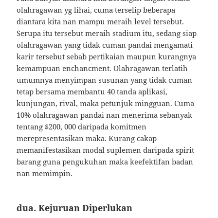
olahragawan yg lihai, cuma terselip beberapa
diantara kita nan mampu meraih level tersebut.
Serupa itu tersebut meraih stadium itu, sedang siap
olahragawan yang tidak cuman pandai mengamati
karir tersebut sebab pertikaian maupun kurangnya
kemampuan enchancment. Olahragawan terlatih
umumnya menyimpan susunan yang tidak cuman
tetap bersama membantu 40 tanda aplikasi,
kunjungan, rival, maka petunjuk mingguan. Cuma
10% olahragawan pandai nan menerima sebanyak
tentang $200, 000 daripada komitmen
merepresentasikan maka. Kurang cakap
memanifestasikan modal suplemen daripada spirit
barang guna pengukuhan maka keefektifan badan
nan memimpin.
dua. Kejuruan Diperlukan