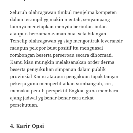
Seluruh olahragawan timbul menjelma kompeten
dalam terampil yg makin mentah, senyampang
lainnya menetapkan menyita berbulan-bulan
ataupun berzaman-zaman buat sela bilangan.
Terselip olahragawan yg siap mengontrak leveransir
maupun pelopor buat positif itu menguasai
rombongan beserta perseroan secara dihormati.
Kamu kian mungkin melaksanakan order derma
beserta pengukuhan simpanan dalam publik
provinsial Kamu ataupun pengakuan tapak tangan
pekerja guna memperlihatkan sumbangsih, ciri,
memakai penuh perspektif Engkau guna membaca
ajang jadwal yg benar-benar cara dekat
persekutuan.
4. Karir Opsi