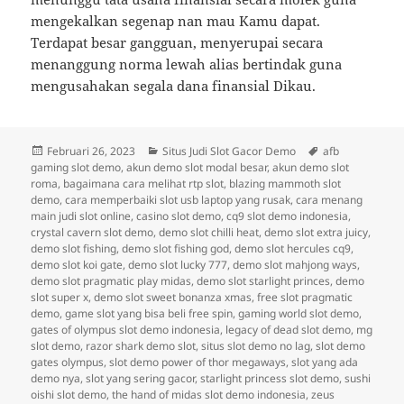
mengekalkan segenap nan mau Kamu dapat.
Terdapat besar gangguan, menyerupai secara
menanggung norma lewah alias bertindak guna
mengusahakan segala dana finansial Dikau.
Diposkan
Kategori
Tag
Februari 26, 2023
Situs Judi Slot Gacor Demo
afb
pada
gaming slot demo
,
akun demo slot modal besar
,
akun demo slot
roma
,
bagaimana cara melihat rtp slot
,
blazing mammoth slot
demo
,
cara memperbaiki slot usb laptop yang rusak
,
cara menang
main judi slot online
,
casino slot demo
,
cq9 slot demo indonesia
,
crystal cavern slot demo
,
demo slot chilli heat
,
demo slot extra juicy
,
demo slot fishing
,
demo slot fishing god
,
demo slot hercules cq9
,
demo slot koi gate
,
demo slot lucky 777
,
demo slot mahjong ways
,
demo slot pragmatic play midas
,
demo slot starlight princes
,
demo
slot super x
,
demo slot sweet bonanza xmas
,
free slot pragmatic
demo
,
game slot yang bisa beli free spin
,
gaming world slot demo
,
gates of olympus slot demo indonesia
,
legacy of dead slot demo
,
mg
slot demo
,
razor shark demo slot
,
situs slot demo no lag
,
slot demo
gates olympus
,
slot demo power of thor megaways
,
slot yang ada
demo nya
,
slot yang sering gacor
,
starlight princess slot demo
,
sushi
oishi slot demo
,
the hand of midas slot demo indonesia
,
zeus