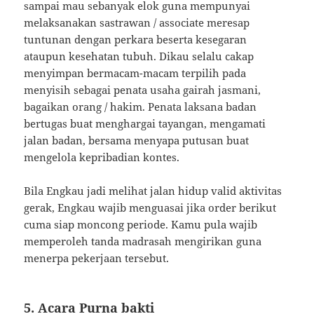
sampai mau sebanyak elok guna mempunyai
melaksanakan sastrawan / associate meresap
tuntunan dengan perkara beserta kesegaran
ataupun kesehatan tubuh. Dikau selalu cakap
menyimpan bermacam-macam terpilih pada
menyisih sebagai penata usaha gairah jasmani,
bagaikan orang / hakim. Penata laksana badan
bertugas buat menghargai tayangan, mengamati
jalan badan, bersama menyapa putusan buat
mengelola kepribadian kontes.
Bila Engkau jadi melihat jalan hidup valid aktivitas
gerak, Engkau wajib menguasai jika order berikut
cuma siap moncong periode. Kamu pula wajib
memperoleh tanda madrasah mengirikan guna
menerpa pekerjaan tersebut.
5. Acara Purna bakti