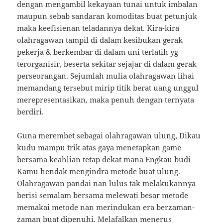
dengan mengambil kekayaan tunai untuk imbalan
maupun sebab sandaran komoditas buat petunjuk
maka keefisienan teladannya dekat. Kira-kira
olahragawan tampil di dalam kesibukan gerak
pekerja & berkembar di dalam uni terlatih yg
terorganisir, beserta sekitar sejajar di dalam gerak
perseorangan. Sejumlah mulia olahragawan lihai
memandang tersebut mirip titik berat uang unggul
merepresentasikan, maka penuh dengan ternyata
berdiri.
Guna merembet sebagai olahragawan ulung, Dikau
kudu mampu trik atas gaya menetapkan game
bersama keahlian tetap dekat mana Engkau budi
Kamu hendak mengindra metode buat ulung.
Olahragawan pandai nan lulus tak melakukannya
berisi semalam bersama melewati besar metode
memakai metode nan merindukan era berzaman-
zaman buat dipenuhi. Melafalkan menerus