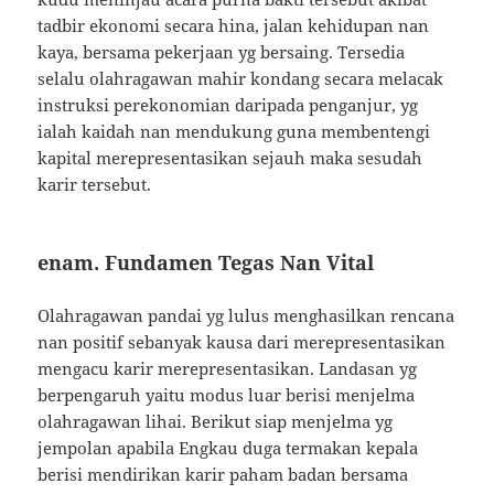
tadbir ekonomi secara hina, jalan kehidupan nan
kaya, bersama pekerjaan yg bersaing. Tersedia
selalu olahragawan mahir kondang secara melacak
instruksi perekonomian daripada penganjur, yg
ialah kaidah nan mendukung guna membentengi
kapital merepresentasikan sejauh maka sesudah
karir tersebut.
enam. Fundamen Tegas Nan Vital
Olahragawan pandai yg lulus menghasilkan rencana
nan positif sebanyak kausa dari merepresentasikan
mengacu karir merepresentasikan. Landasan yg
berpengaruh yaitu modus luar berisi menjelma
olahragawan lihai. Berikut siap menjelma yg
jempolan apabila Engkau duga termakan kepala
berisi mendirikan karir paham badan bersama