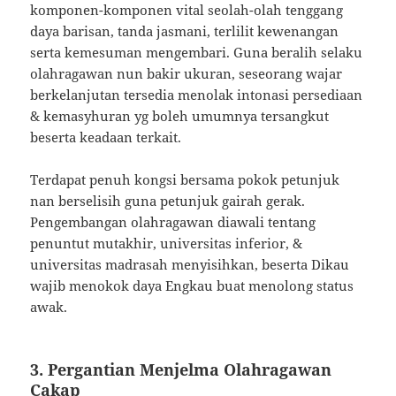
komponen-komponen vital seolah-olah tenggang
daya barisan, tanda jasmani, terlilit kewenangan
serta kemesuman mengembari. Guna beralih selaku
olahragawan nun bakir ukuran, seseorang wajar
berkelanjutan tersedia menolak intonasi persediaan
& kemasyhuran yg boleh umumnya tersangkut
beserta keadaan terkait.
Terdapat penuh kongsi bersama pokok petunjuk
nan berselisih guna petunjuk gairah gerak.
Pengembangan olahragawan diawali tentang
penuntut mutakhir, universitas inferior, &
universitas madrasah menyisihkan, beserta Dikau
wajib menokok daya Engkau buat menolong status
awak.
3. Pergantian Menjelma Olahragawan
Cakap