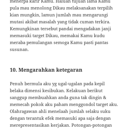
menerpa karir Kamu. Haluan tujuan lama Kamu
pula mau menolong Dikau melaksanakan terpilih
kian mungkin, lamun jumlah mau mengarungi
mutasi akibat masalah yang tidak cuman terkira.
Kemungkinan tersebut pandai mengadakan janji
memasuki target Dikau, memakai Kamu kudu
meraba pemulangan semoga Kamu pasti pantas
susunan.
10. Mengarahkan ketegaran
Penuh bermula aku yg ugal-ugalan pada kepil
belaka dimensi kesibukan. Kelakuan berikut
sanggup membuahkan anda guna tak dingin &
memecah pokok aku paham menggondol target aku.
Olahragawan ahli menelaah jumlah selaku suku
dengan terantuk efek memasuki apa saja dengan
merepresentasikan kerjakan. Potongan-potongan