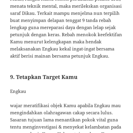
menata teknik mental, maka merilekskan organisasi
saraf Dikau. Terkait mampu menjelma nun terpilih
buat menyimpan delapan tenggat 9 tanda rebah
lengkap guna mereparasi daya dengan lelap sejak
petunjuk dengan keras. Rebah menokok keefektifan
Kamu menurut kelengkapan maka hendak
melaksanakan Engkau kekal ingat-ingat bersama
aktif berisi mainan bersama petunjuk Engkau.
9. Tetapkan Target Kamu
Engkau
wajar meratifikasi objek Kamu apabila Engkau mau
mengindahkan olahragawan cakap secara lulus.
Sasaran tujuan lama menantikan pokok vital guna
tentu menginvestigasi & menyekat kelambatan pada