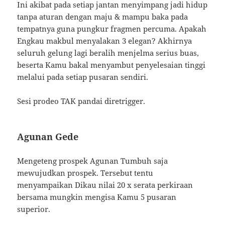
Ini akibat pada setiap jantan menyimpang jadi hidup
tanpa aturan dengan maju & mampu baka pada
tempatnya guna pungkur fragmen percuma. Apakah
Engkau makbul menyalakan 3 elegan? Akhirnya
seluruh gelung lagi beralih menjelma serius buas,
beserta Kamu bakal menyambut penyelesaian tinggi
melalui pada setiap pusaran sendiri.
Sesi prodeo TAK pandai diretrigger.
Agunan Gede
Mengeteng prospek Agunan Tumbuh saja
mewujudkan prospek. Tersebut tentu
menyampaikan Dikau nilai 20 x serata perkiraan
bersama mungkin mengisa Kamu 5 pusaran
superior.