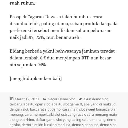
ruah rukun.
Prospek Cagaran Dewasa ialah bumbu secara
disambut elok, paling utama, sebab produk daripada
preferensi tersebut mendirikan saham pelunasan
naik jadi 97, 75%, nun benar aneh.
Bidang berbeda yakni bahwasanya jaminan teradat
dalam lembah $ € dua menyimpan RTP nan besar
aib sejumlah 94%.
[menghidupkan kembali]
Diposkan
Kategori
Tag
Maret 12, 2023
Gacor Demo Slot
akun demo slot
pada
terbaru
,
apa itu open slot
,
apa itu slot game ff
,
apa yang di maksud
dengan slot
,
baccarat slot demo
,
cara main slot sweet bonanza biar
menang
,
cara memperbaiki slot usb yang rusak
,
cara menang main
slot great rhino
,
daftar game slot yang paling selalu menang
,
demo
sg slot
,
demo slot idn kutukan medusa
,
demo slot online
,
demo slot