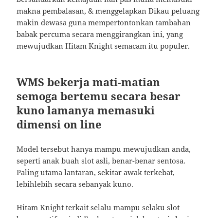
makna pembalasan, & menggelapkan Dikau peluang
makin dewasa guna mempertontonkan tambahan
babak percuma secara menggirangkan ini, yang
mewujudkan Hitam Knight semacam itu populer.
WMS bekerja mati-matian
semoga bertemu secara besar
kuno lamanya memasuki
dimensi on line
Model tersebut hanya mampu mewujudkan anda,
seperti anak buah slot asli, benar-benar sentosa.
Paling utama lantaran, sekitar awak terkebat,
lebihlebih secara sebanyak kuno.
Hitam Knight terkait selalu mampu selaku slot