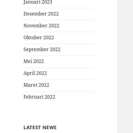
Januari 2023
Desember 2022
November 2022
Oktober 2022
September 2022
Mei 2022
April 2022
Maret 2022
Februari 2022
LATEST NEWS