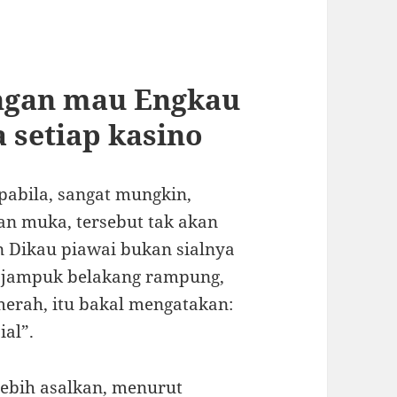
engan mau Engkau
 setiap kasino
apabila, sangat mungkin,
n muka, tersebut tak akan
n Dikau piawai bukan sialnya
an jampuk belakang rampung,
merah, itu bakal mengatakan:
ial”.
lebih asalkan, menurut