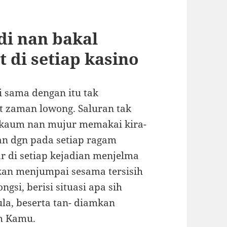
di nan bakal
 di setiap kasino
i sama dengan itu tak
t zaman lowong. Saluran tak
kaum nan mujur memakai kira-
n dgn pada setiap ragam
r di setiap kejadian menjelma
an menjumpai sesama tersisih
gsi, berisi situasi apa sih
ula, beserta tan- diamkan
h Kamu.