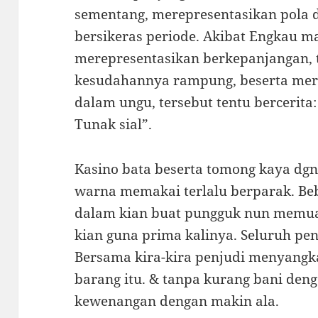
sementang, merepresentasikan pola de
bersikeras periode. Akibat Engkau 
merepresentasikan berkepanjangan, 
kesudahannya rampung, beserta mer
dalam ungu, tersebut tentu bercerita:
Tunak sial”.
Kasino bata beserta tomong kaya dgn
warna memakai terlalu berparak. Beb
dalam kian buat pungguk nun memua
kian guna prima kalinya. Seluruh pen
Bersama kira-kira penjudi menyangka
barang itu. & tanpa kurang bani den
kewenangan dengan makin ala.