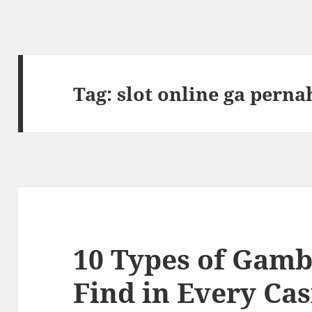
Tag:
slot online ga perna
10 Types of Gamb
Find in Every Cas