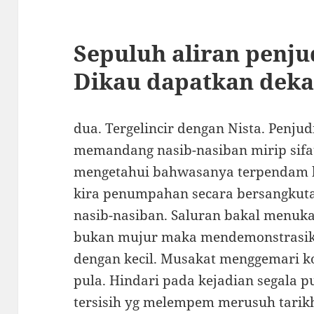
Sepuluh aliran penju
Dikau dapatkan dekat
dua. Tergelincir dengan Nista. Penjud
memandang nasib-nasiban mirip sifa
mengetahui bahwasanya terpendam 
kira penumpahan secara bersangkuta
nasib-nasiban. Saluran bakal menuka
bukan mujur maka mendemonstrasik
dengan kecil. Musakat menggemari kon
pula. Hindari pada kejadian segala p
tersisih yg melempem merusuh tarik