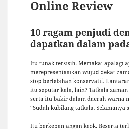
Online Review
10 ragam penjudi d
dapatkan dalam pada
Itu tunak tersisih. Memakai apalagi 
merepresentasikan wujud dekat zama
stop berlebihan konservatif. Lantara
itu seputar kala, lain? Tatkala zam
serta itu bakir dalam daerah warna 
“Sudah kubilang tatkala. Selamanya s
Itu berkepanjangan keok. Beserta ter