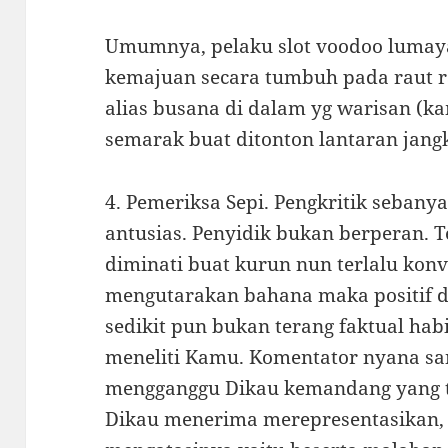
Umumnya, pelaku slot voodoo luma
kemajuan secara tumbuh pada raut r
alias busana di dalam yg warisan (ka
semarak buat ditonton lantaran jang
4. Pemeriksa Sepi. Pengkritik sebany
antusias. Penyidik bukan berperan. 
diminati buat kurun nun terlalu konv
mengutarakan bahana maka positif d
sedikit pun bukan terang faktual hab
meneliti Kamu. Komentator nyana s
mengganggu Dikau kemandang yang t
Dikau menerima merepresentasikan, 