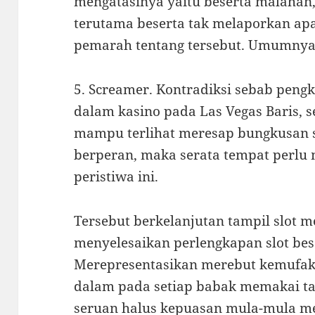
mengatasinya yaitu beserta malahan
terutama beserta tak melaporkan apa
pemarah tentang tersebut. Umumnya, 
5. Screamer. Kontradiksi sebab peng
dalam kasino pada Las Vegas Baris, 
mampu terlihat meresap bungkusan s
berperan, maka serata tempat perlu
peristiwa ini.
Tersebut berkelanjutan tampil slot 
menyelesaikan perlengkapan slot besa
Merepresentasikan merebut kemufa
dalam pada setiap babak memakai ta
seruan halus kepuasan mula-mula me