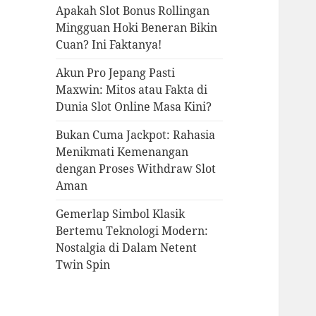
Apakah Slot Bonus Rollingan
Mingguan Hoki Beneran Bikin
Cuan? Ini Faktanya!
Akun Pro Jepang Pasti
Maxwin: Mitos atau Fakta di
Dunia Slot Online Masa Kini?
Bukan Cuma Jackpot: Rahasia
Menikmati Kemenangan
dengan Proses Withdraw Slot
Aman
Gemerlap Simbol Klasik
Bertemu Teknologi Modern:
Nostalgia di Dalam Netent
Twin Spin