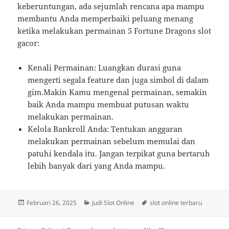
keberuntungan, ada sejumlah rencana apa mampu
membantu Anda memperbaiki peluang menang
ketika melakukan permainan 5 Fortune Dragons slot
gacor:
Kenali Permainan: Luangkan durasi guna
mengerti segala feature dan juga simbol di dalam
gim.Makin Kamu mengenal permainan, semakin
baik Anda mampu membuat putusan waktu
melakukan permainan.
Kelola Bankroll Anda: Tentukan anggaran
melakukan permainan sebelum memulai dan
patuhi kendala itu. Jangan terpikat guna bertaruh
lebih banyak dari yang Anda mampu.
Diposkan
Kategori
Tag
Februari 26, 2025
Judi Slot Online
slot online terbaru
pada