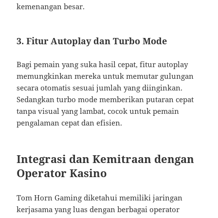
kemenangan besar.
3. Fitur Autoplay dan Turbo Mode
Bagi pemain yang suka hasil cepat, fitur autoplay
memungkinkan mereka untuk memutar gulungan
secara otomatis sesuai jumlah yang diinginkan.
Sedangkan turbo mode memberikan putaran cepat
tanpa visual yang lambat, cocok untuk pemain
pengalaman cepat dan efisien.
Integrasi dan Kemitraan dengan
Operator Kasino
Tom Horn Gaming diketahui memiliki jaringan
kerjasama yang luas dengan berbagai operator