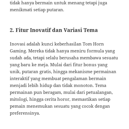
tidak hanya bermain untuk menang tetapi juga
menikmati setiap putaran.
2. Fitur Inovatif dan Variasi Tema
Inovasi adalah kunci keberhasilan Tom Horn
Gaming. Mereka tidak hanya meniru formula yang
sudah ada, tetapi selalu berusaha membawa sesuatu
yang baru ke meja. Mulai dari fitur bonus yang
unik, putaran gratis, hingga mekanisme permainan
interaktif yang membuat pengalaman bermain
menjadi lebih hidup dan tidak monoton. Tema
permainan pun beragam, mulai dari petualangan,
mitologi, hingga cerita horor, memastikan setiap
pemain menemukan sesuatu yang cocok dengan
preferensinya.