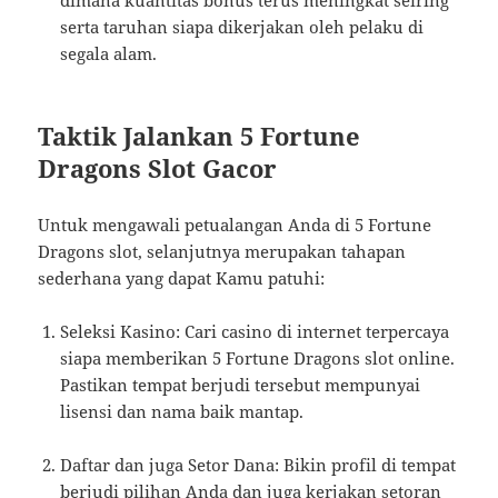
dimana kuantitas bonus terus meningkat seiring
serta taruhan siapa dikerjakan oleh pelaku di
segala alam.
Taktik Jalankan 5 Fortune
Dragons Slot Gacor
Untuk mengawali petualangan Anda di 5 Fortune
Dragons slot, selanjutnya merupakan tahapan
sederhana yang dapat Kamu patuhi:
Seleksi Kasino: Cari casino di internet terpercaya
siapa memberikan 5 Fortune Dragons slot online.
Pastikan tempat berjudi tersebut mempunyai
lisensi dan nama baik mantap.
Daftar dan juga Setor Dana: Bikin profil di tempat
berjudi pilihan Anda dan juga kerjakan setoran