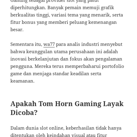
Gaming sebagai provider slot yang patut
diperhitungkan. Banyak pemain memuji grafik
berkualitas tinggi, variasi tema yang menarik, serta
fitur bonus yang memberi peluang kemenangan
besar.
Sementara itu,
wa77
para analis industri menyebut
bahwa keunggulan utama perusahaan ini adalah
inovasi berkelanjutan dan fokus akan pengalaman
pengguna. Mereka terus memperbaharui portofolio
game dan menjaga standar keadilan serta
keamanan.
Apakah Tom Horn Gaming Layak
Dicoba?
Dalam dunia slot online, keberhasilan tidak hanya
ditentukan oleh keindahan visual atau fitur