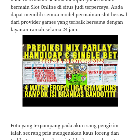
bermain Slot Online di situs judi terpercaya. Anda
dapat memilih semua model permainan slot berasal
dari provider games yang terbaik bersama dengan
layanan ramah selama 24 jam.
Foto yang terpampang pada akun sang pengirim
ialah seorang pria mengenakan kaus loreng dan