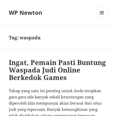
WP Newton
MENU
DAN
WIDGET
Tag:
waspada
Ingat, Pemain Pasti Buntung
Waspada Judi Online
Berkedok Games
Tahap yang satu ini penting untuk Anda terapkan
gara-gara ada banyak sekali keuntungan yang
diperoleh bila mempunyai akun berasal dari situs
judi yang tepercaya. Banyak kemungkinan yang
telah disediakan selama mempunyai kemauan