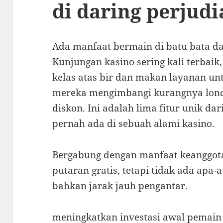
di daring perjud
Ada manfaat bermain di batu bata da
Kunjungan kasino sering kali terbai
kelas atas bir dan makan layanan u
mereka mengimbangi kurangnya lonc
diskon. Ini adalah lima fitur unik da
pernah ada di sebuah alami kasino.
Bergabung dengan manfaat keanggot
putaran gratis, tetapi tidak ada apa
bahkan jarak jauh pengantar.
meningkatkan investasi awal pemain