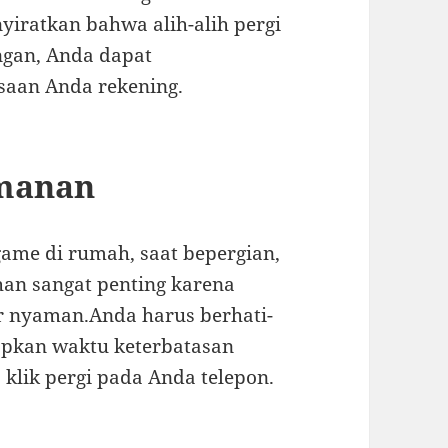
nyiratkan bahwa alih-alih pergi
ngan, Anda dapat
saan Anda rekening.
manan
me di rumah, saat bepergian,
han sangat penting karena
r nyaman.Anda harus berhati-
apkan waktu keterbatasan
klik pergi pada Anda telepon.