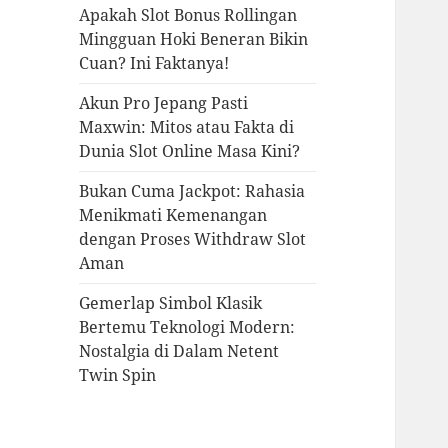
Apakah Slot Bonus Rollingan
Mingguan Hoki Beneran Bikin
Cuan? Ini Faktanya!
Akun Pro Jepang Pasti
Maxwin: Mitos atau Fakta di
Dunia Slot Online Masa Kini?
Bukan Cuma Jackpot: Rahasia
Menikmati Kemenangan
dengan Proses Withdraw Slot
Aman
Gemerlap Simbol Klasik
Bertemu Teknologi Modern:
Nostalgia di Dalam Netent
Twin Spin