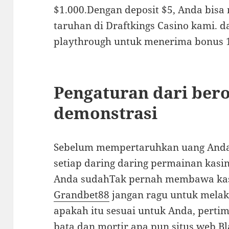
$1.000.Dengan deposit $5, Anda bis
taruhan di Draftkings Casino kami.
playthrough untuk menerima bonus 
Pengaturan dari ber
demonstrasi
Sebelum mempertaruhkan uang Anda 
setiap daring daring permainan kasi
Anda sudahTak pernah membawa kasi
Grandbet88
jangan ragu untuk mela
apakah itu sesuai untuk Anda, perti
bata dan mortir apa pun situs web B