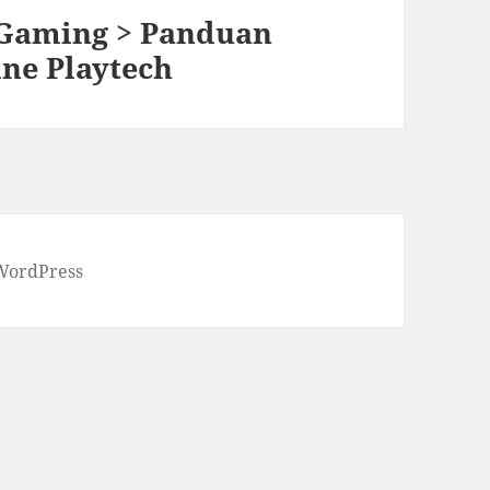
 Gaming > Panduan
ine Playtech
WordPress