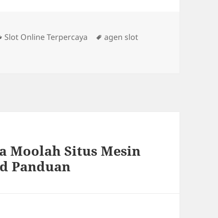
Kategori
Tag
Slot Online Terpercaya
agen slot
a Moolah Situs Mesin
And Panduan