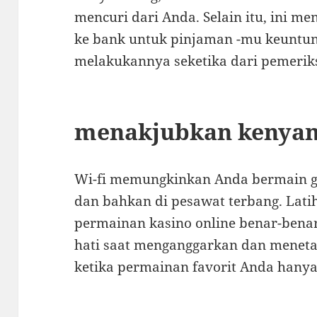
mencuri dari Anda. Selain itu, ini me
ke bank untuk pinjaman -mu keuntu
melakukannya seketika dari pemerik
menakjubkan kenya
Wi-fi memungkinkan Anda bermain ga
dan bahkan di pesawat terbang. Lati
permainan kasino online benar-bena
hati saat menganggarkan dan menet
ketika permainan favorit Anda hanya 