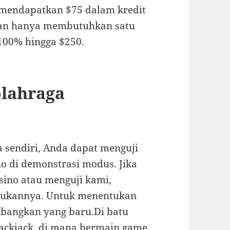
a mendapatkan $75 dalam kredit
 dan hanya membutuhkan satu
100% hingga $250.
olahraga
sendiri, Anda dapat menguji
no di demonstrasi modus. Jika
no atau menguji kami,
kukannya. Untuk menentukan
mbangkan yang baru.Di batu
lackjack, di mana bermain game