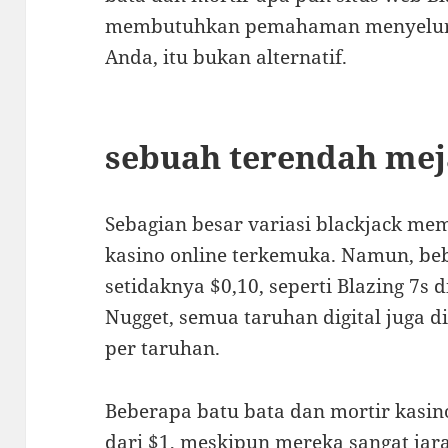
membutuhkan pemahaman menyeluru
Anda, itu bukan alternatif.
sebuah terendah meja
Sebagian besar variasi blackjack memi
kasino online terkemuka. Namun, be
setidaknya $0,10, seperti Blazing 7s 
Nugget, semua taruhan digital juga d
per taruhan.
Beberapa batu bata dan mortir kasi
dari $1, meskipun mereka sangat jar