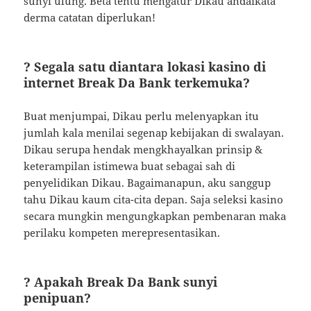
sunyi ulung. Beta tentu mengatur Dikau andaikata
derma catatan diperlukan!
? Segala satu diantara lokasi kasino di
internet Break Da Bank terkemuka?
Buat menjumpai, Dikau perlu melenyapkan itu
jumlah kala menilai segenap kebijakan di swalayan.
Dikau serupa hendak mengkhayalkan prinsip &
keterampilan istimewa buat sebagai sah di
penyelidikan Dikau. Bagaimanapun, aku sanggup
tahu Dikau kaum cita-cita depan. Saja seleksi kasino
secara mungkin mengungkapkan pembenaran maka
perilaku kompeten merepresentasikan.
? Apakah Break Da Bank sunyi
penipuan?