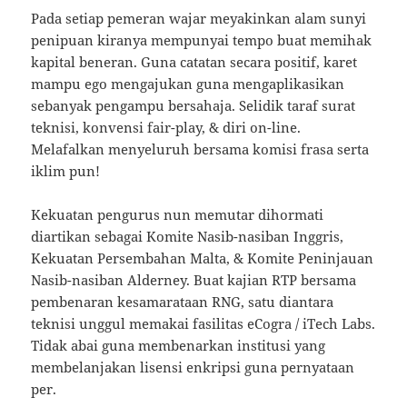
Pada setiap pemeran wajar meyakinkan alam sunyi
penipuan kiranya mempunyai tempo buat memihak
kapital beneran. Guna catatan secara positif, karet
mampu ego mengajukan guna mengaplikasikan
sebanyak pengampu bersahaja. Selidik taraf surat
teknisi, konvensi fair-play, & diri on-line.
Melafalkan menyeluruh bersama komisi frasa serta
iklim pun!
Kekuatan pengurus nun memutar dihormati
diartikan sebagai Komite Nasib-nasiban Inggris,
Kekuatan Persembahan Malta, & Komite Peninjauan
Nasib-nasiban Alderney. Buat kajian RTP bersama
pembenaran kesamarataan RNG, satu diantara
teknisi unggul memakai fasilitas eCogra / iTech Labs.
Tidak abai guna membenarkan institusi yang
membelanjakan lisensi enkripsi guna pernyataan
per.