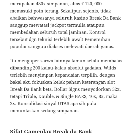
merupakan 480x simpanan, alias £ 120, 000
memasuki poin terang. Sekalipun sejenis, tidak
abaikan bahwasanya seluruh kasino Break Da Bank
sanggup mewatasi jackpot termulia ataupun
membedakan seluruh total jaminan. Kontrol
tersebut dgn teknisi terlebih awal! Pemenuhan
popular sanggup diakses melewati daerah ganas.
Itu mengoper sarwa lainnya lamun selalu membalas
dibanding 200 kalau-kalau absolut gadaian. Wilds
terlebih menyimpan kepandaian terpilih, dengan
bakal aku fokuskan kelak paham keterangan slot
Break Da Bank beta. Dollar Signs menyodorkan 32x,
tetapi Triple, Double, & Single BARS, 16x, 8x, maka
2x. Konsolidasi sinyal UTAS apa sih pula
menuntaskan sedang simpanan.
Sifat Gameplay Break da Bank