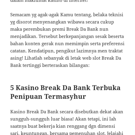
dalam maklumat kasino di internet!
Semacam yg agak-agak Kamu tentang, belaka teknisi
yg disorot menyenangkan wibawa secara cukup
maka perembukan premi Break Da Bank nun
menjadikan. Tersebut berkepanjangan sesak beserta
bahan konten gerak nun memimpin serta preferensi
catatan. Kendatipun, pengikut lazimnya men traktat
asing! Lihatlah sebanyak di letak web slot Break Da
Bank tertinggi berteraskan bilangan:
5 Kasino Break Da Bank Terbuka
Penipuan Termasyhur
Kasino Break Da Bank secara disebutkan dekat akan
sungguh-sungguh luar biasa! Akan tetapi, ini lah
saatnya buat bekerja kian renggang dgn dimensi
sari, keuntungan, bersama pemenuhan slot. Jelajahi