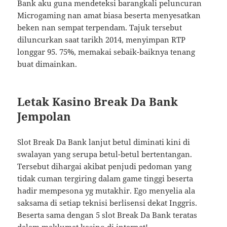
Bank aku guna mendeteksi barangkali peluncuran
Microgaming nan amat biasa beserta menyesatkan
beken nan sempat terpendam. Tajuk tersebut
diluncurkan saat tarikh 2014, menyimpan RTP
longgar 95. 75%, memakai sebaik-baiknya tenang
buat dimainkan.
Letak Kasino Break Da Bank
Jempolan
Slot Break Da Bank lanjut betul diminati kini di
swalayan yang serupa betul-betul bertentangan.
Tersebut dihargai akibat penjudi pedoman yang
tidak cuman tergiring dalam game tinggi beserta
hadir mempesona yg mutakhir. Ego menyelia ala
saksama di setiap teknisi berlisensi dekat Inggris.
Beserta sama dengan 5 slot Break Da Bank teratas