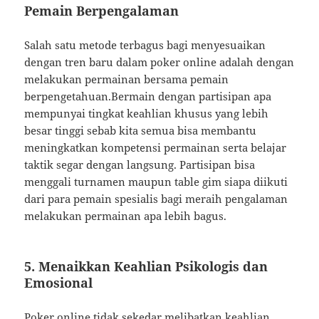
Pemain Berpengalaman
Salah satu metode terbagus bagi menyesuaikan
dengan tren baru dalam poker online adalah dengan
melakukan permainan bersama pemain
berpengetahuan.Bermain dengan partisipan apa
mempunyai tingkat keahlian khusus yang lebih
besar tinggi sebab kita semua bisa membantu
meningkatkan kompetensi permainan serta belajar
taktik segar dengan langsung. Partisipan bisa
menggali turnamen maupun table gim siapa diikuti
dari para pemain spesialis bagi meraih pengalaman
melakukan permainan apa lebih bagus.
5. Menaikkan Keahlian Psikologis dan
Emosional
Poker online tidak sekedar melibatkan keahlian