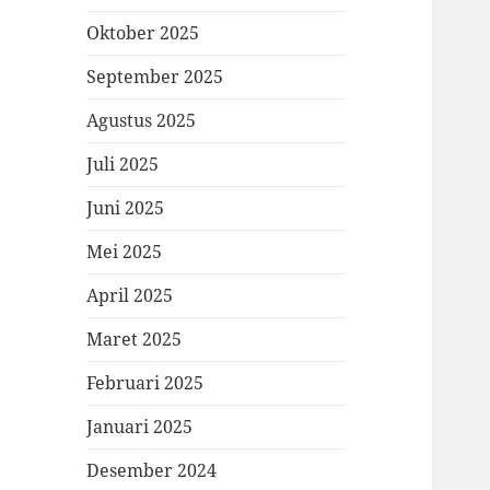
Oktober 2025
September 2025
Agustus 2025
Juli 2025
Juni 2025
Mei 2025
April 2025
Maret 2025
Februari 2025
Januari 2025
Desember 2024