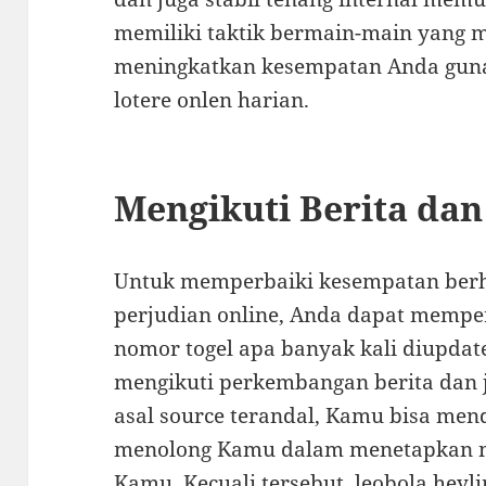
memiliki taktik bermain-main yang 
meningkatkan kesempatan Anda guna
lotere onlen harian.
Mengikuti Berita dan
Untuk memperbaiki kesempatan berh
perjudian online, Anda dapat memper
nomor togel apa banyak kali diupdate
mengikuti perkembangan berita dan 
asal source terandal, Kamu bisa men
menolong Kamu dalam menetapkan no
Kamu. Kecuali tersebut,
leobola heyl