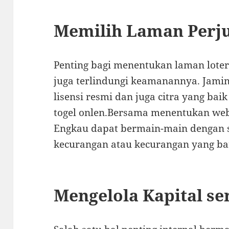
Memilih Laman Perju
Penting bagi menentukan laman loter
juga terlindungi keamanannya. Jami
lisensi resmi dan juga citra yang ba
togel onlen.Bersama menentukan webs
Engkau dapat bermain-main dengan s
kecurangan atau kecurangan yang ba
Mengelola Kapital ser