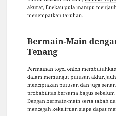
akurat, Engkau pula mampu menjauhi
menempatkan taruhan.
Bermain-Main denga
Tenang
Permainan togel onlen membutuhkan 
dalam memungut putusan akhir.Jauh
menciptakan putusan dan juga senant
probabilitas bersama bagus sebelu
Dengan bermain-main serta tabah da
mencegah kekeliruan siapa dapat me