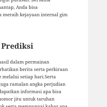
mantap, Anda bisa
 meraih kejayaan internal gim
 Prediksi
asil dalam permainan
hatikan berita serta perkiraan
 melalui setiap hari.Serta
juga ramalan angka perjudian
dapatkan informasi apa bisa
mor jitu untuk taruhan
ink
serta mempunyai kabar apa