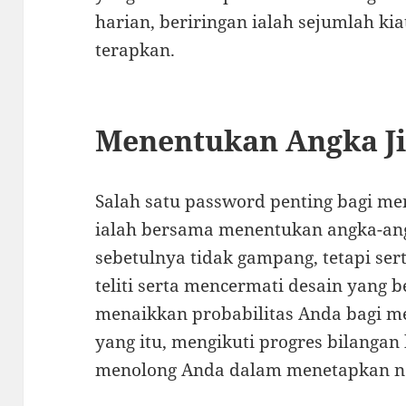
harian, beriringan ialah sejumlah k
terapkan.
Menentukan Angka Ji
Salah satu password penting bagi men
ialah bersama menentukan angka-angk
sebetulnya tidak gampang, tetapi ser
teliti serta mencermati desain yang
menaikkan probabilitas Anda bagi m
yang itu, mengikuti progres bilangan
menolong Anda dalam menetapkan no