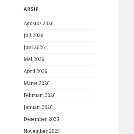
ARSIP
Agustus 2026
Juli 2026
Juni 2026
Mei 2026
April 2026
Maret 2026
Februari 2026
Januari 2026
Desember 2025
November 2025