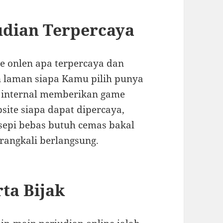
dian Terpercaya
e onlen apa terpercaya dan
n laman siapa Kamu pilih punya
ik internal memberikan game
ite siapa dapat dipercaya,
epi bebas butuh cemas bakal
rangkali berlangsung.
ta Bijak