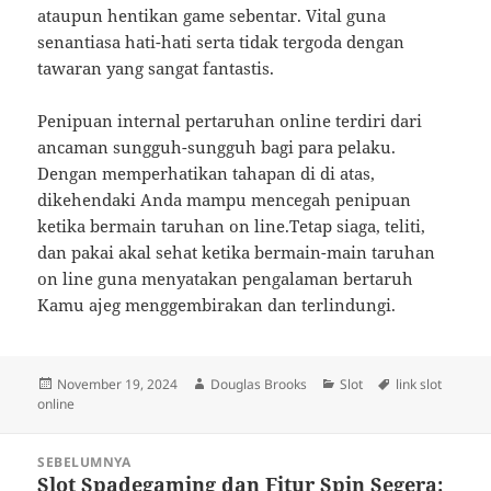
ataupun hentikan game sebentar. Vital guna
senantiasa hati-hati serta tidak tergoda dengan
tawaran yang sangat fantastis.
Penipuan internal pertaruhan online terdiri dari
ancaman sungguh-sungguh bagi para pelaku.
Dengan memperhatikan tahapan di di atas,
dikehendaki Anda mampu mencegah penipuan
ketika bermain taruhan on line.Tetap siaga, teliti,
dan pakai akal sehat ketika bermain-main taruhan
on line guna menyatakan pengalaman bertaruh
Kamu ajeg menggembirakan dan terlindungi.
Diposkan
Penulis
Kategori
Tag
November 19, 2024
Douglas Brooks
Slot
link slot
pada
online
Navigasi
SEBELUMNYA
pos
Slot Spadegaming dan Fitur Spin Segera:
Pos