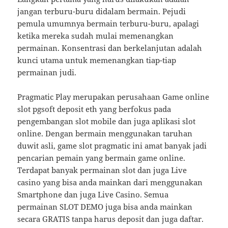
jangan terburu-buru didalam bermain. Pejudi
pemula umumnya bermain terburu-buru, apalagi
ketika mereka sudah mulai memenangkan
permainan. Konsentrasi dan berkelanjutan adalah
kunci utama untuk memenangkan tiap-tiap
permainan judi.
Pragmatic Play merupakan perusahaan Game online
slot pgsoft deposit eth yang berfokus pada
pengembangan slot mobile dan juga aplikasi slot
online. Dengan bermain menggunakan taruhan
duwit asli, game slot pragmatic ini amat banyak jadi
pencarian pemain yang bermain game online.
Terdapat banyak permainan slot dan juga Live
casino yang bisa anda mainkan dari menggunakan
Smartphone dan juga Live Casino. Semua
permainan SLOT DEMO juga bisa anda mainkan
secara GRATIS tanpa harus deposit dan juga daftar.