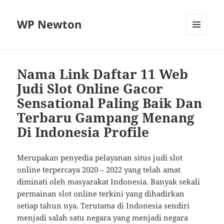
WP Newton
MENU
DAN
WIDGET
Nama Link Daftar 11 Web
Judi Slot Online Gacor
Sensational Paling Baik Dan
Terbaru Gampang Menang
Di Indonesia Profile
Merupakan penyedia pelayanan situs judi slot
online terpercaya 2020 – 2022 yang telah amat
diminati oleh masyarakat Indonesia. Banyak sekali
permainan slot online terkini yang dihadirkan
setiap tahun nya. Terutama di Indonesia sendiri
menjadi salah satu negara yang menjadi negara