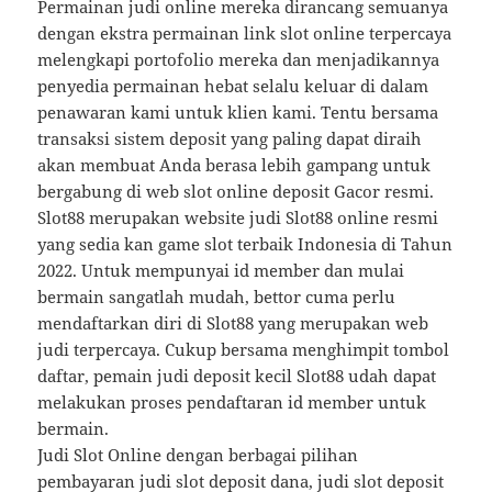
Permainan judi online mereka dirancang semuanya
dengan ekstra permainan link slot online terpercaya
melengkapi portofolio mereka dan menjadikannya
penyedia permainan hebat selalu keluar di dalam
penawaran kami untuk klien kami. Tentu bersama
transaksi sistem deposit yang paling dapat diraih
akan membuat Anda berasa lebih gampang untuk
bergabung di web slot online deposit Gacor resmi.
Slot88 merupakan website judi Slot88 online resmi
yang sedia kan game slot terbaik Indonesia di Tahun
2022. Untuk mempunyai id member dan mulai
bermain sangatlah mudah, bettor cuma perlu
mendaftarkan diri di Slot88 yang merupakan web
judi terpercaya. Cukup bersama menghimpit tombol
daftar, pemain judi deposit kecil Slot88 udah dapat
melakukan proses pendaftaran id member untuk
bermain.
Judi Slot Online dengan berbagai pilihan
pembayaran judi slot deposit dana, judi slot deposit