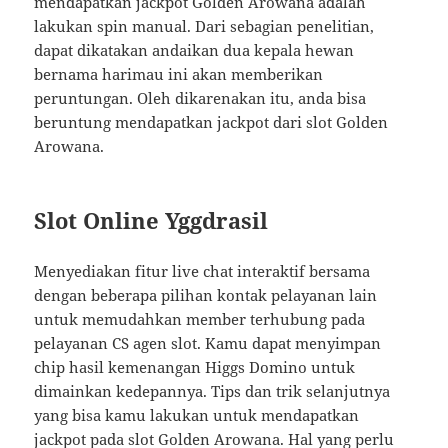
mendapatkan jackpot Golden Arowana adalah
lakukan spin manual. Dari sebagian penelitian,
dapat dikatakan andaikan dua kepala hewan
bernama harimau ini akan memberikan
peruntungan. Oleh dikarenakan itu, anda bisa
beruntung mendapatkan jackpot dari slot Golden
Arowana.
Slot Online Yggdrasil
Menyediakan fitur live chat interaktif bersama
dengan beberapa pilihan kontak pelayanan lain
untuk memudahkan member terhubung pada
pelayanan CS agen slot. Kamu dapat menyimpan
chip hasil kemenangan Higgs Domino untuk
dimainkan kedepannya. Tips dan trik selanjutnya
yang bisa kamu lakukan untuk mendapatkan
jackpot pada slot Golden Arowana. Hal yang perlu