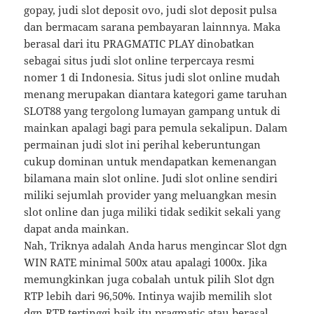
gopay, judi slot deposit ovo, judi slot deposit pulsa
dan bermacam sarana pembayaran lainnnya. Maka
berasal dari itu PRAGMATIC PLAY dinobatkan
sebagai situs judi slot online terpercaya resmi
nomer 1 di Indonesia. Situs judi slot online mudah
menang merupakan diantara kategori game taruhan
SLOT88 yang tergolong lumayan gampang untuk di
mainkan apalagi bagi para pemula sekalipun. Dalam
permainan judi slot ini perihal keberuntungan
cukup dominan untuk mendapatkan kemenangan
bilamana main slot online. Judi slot online sendiri
miliki sejumlah provider yang meluangkan mesin
slot online dan juga miliki tidak sedikit sekali yang
dapat anda mainkan.
Nah, Triknya adalah Anda harus mengincar Slot dgn
WIN RATE minimal 500x atau apalagi 1000x. Jika
memungkinkan juga cobalah untuk pilih Slot dgn
RTP lebih dari 96,50%. Intinya wajib memilih slot
dgn RTP tertinggi baik itu pragmatic atau berasal