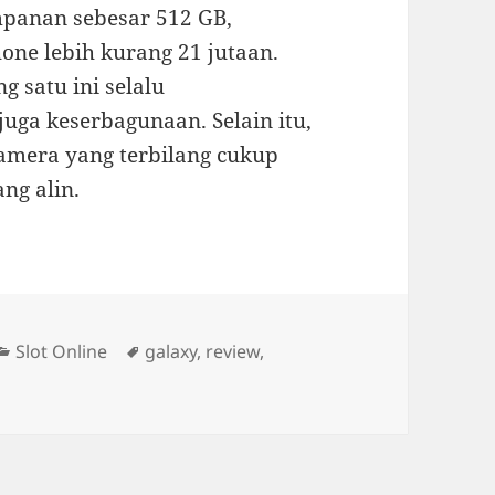
panan sebesar 512 GB,
ne lebih kurang 21 jutaan.
g satu ini selalu
ga keserbagunaan. Selain itu,
kamera yang terbilang cukup
ng alin.
Kategori
Tag
Slot Online
galaxy
,
review
,