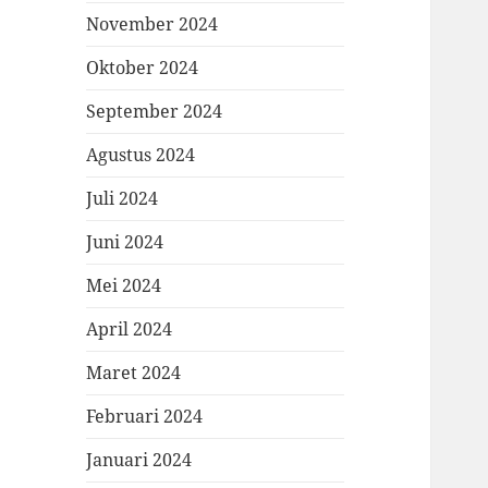
November 2024
Oktober 2024
September 2024
Agustus 2024
Juli 2024
Juni 2024
Mei 2024
April 2024
Maret 2024
Februari 2024
Januari 2024