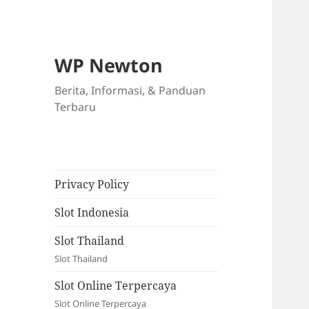
WP Newton
Berita, Informasi, & Panduan
Terbaru
Privacy Policy
Slot Indonesia
Slot Thailand
Slot Thailand
Slot Online Terpercaya
Slot Online Terpercaya