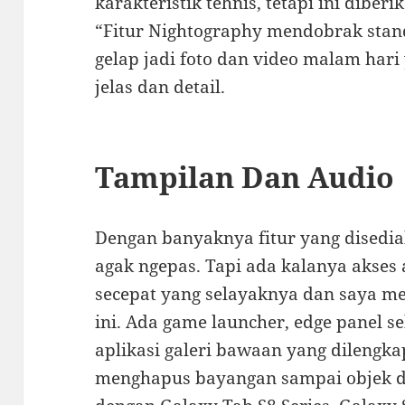
karakteristik tehnis, tetapi ini dibe
“Fitur Nightography mendobrak stand
gelap jadi foto dan video malam hari
jelas dan detail.
Tampilan Dan Audio
Dengan banyaknya fitur yang disedia
agak ngepas. Tapi ada kalanya akses 
secepat yang selayaknya dan saya 
ini. Ada game launcher, edge panel se
aplikasi galeri bawaan yang dilengka
menghapus bayangan sampai objek di