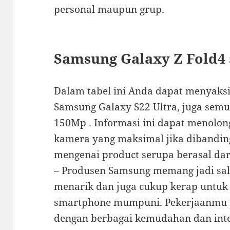
personal maupun grup.
Samsung Galaxy Z Fold4 
Dalam tabel ini Anda dapat menyaksi
Samsung Galaxy S22 Ultra, juga semu
150Mp . Informasi ini dapat menol
kamera yang maksimal jika dibandi
mengenai product serupa berasal dar
– Produsen Samsung memang jadi sal
menarik dan juga cukup kerap untuk
smartphone mumpuni. Pekerjaanmu 
dengan berbagai kemudahan dan integ