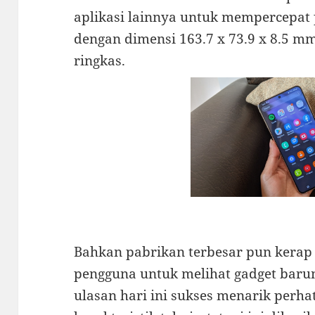
aplikasi lainnya untuk mempercepat 
dengan dimensi 163.7 x 73.9 x 8.5 mm
ringkas.
Bahkan pabrikan terbesar pun kera
pengguna untuk melihat gadget baru
ulasan hari ini sukses menarik perha