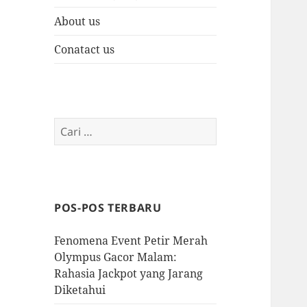
About us
Conatact us
Cari
untuk:
POS-POS TERBARU
Fenomena Event Petir Merah
Olympus Gacor Malam:
Rahasia Jackpot yang Jarang
Diketahui