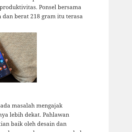
produktivitas. Ponsel bersama
 dan berat 218 gram itu terasa
p ada masalah mengajak
nya lebih dekat. Pahlawan
tian baik oleh desain dan