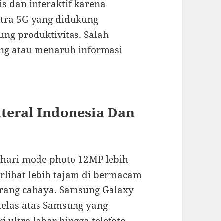
is dan interaktif karena
tra 5G yang didukung
ng produktivitas. Salah
ing atau menaruh informasi
ateral Indonesia Dan
-hari mode photo 12MP lebih
rlihat lebih tajam di bermacam
urang cahaya. Samsung Galaxy
 kelas atas Samsung yang
ltra lebar hingga telefoto.