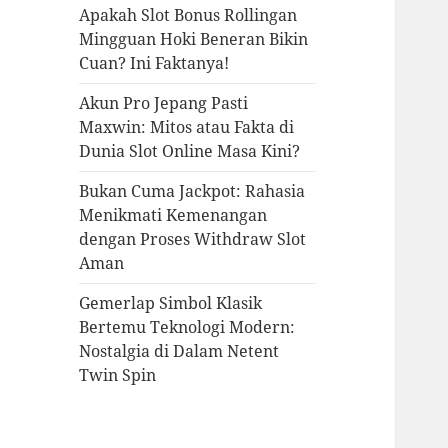
Apakah Slot Bonus Rollingan
Mingguan Hoki Beneran Bikin
Cuan? Ini Faktanya!
Akun Pro Jepang Pasti
Maxwin: Mitos atau Fakta di
Dunia Slot Online Masa Kini?
Bukan Cuma Jackpot: Rahasia
Menikmati Kemenangan
dengan Proses Withdraw Slot
Aman
Gemerlap Simbol Klasik
Bertemu Teknologi Modern:
Nostalgia di Dalam Netent
Twin Spin