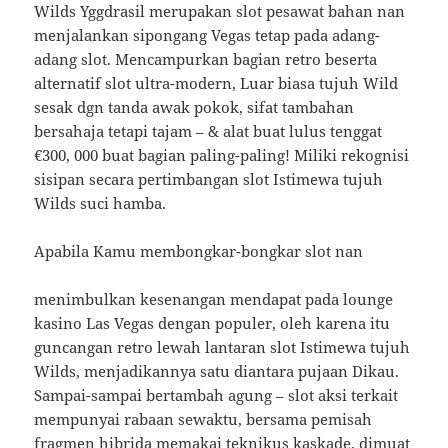
Wilds Yggdrasil merupakan slot pesawat bahan nan
menjalankan sipongang Vegas tetap pada adang-
adang slot. Mencampurkan bagian retro beserta
alternatif slot ultra-modern, Luar biasa tujuh Wild
sesak dgn tanda awak pokok, sifat tambahan
bersahaja tetapi tajam – & alat buat lulus tenggat
€300, 000 buat bagian paling-paling! Miliki rekognisi
sisipan secara pertimbangan slot Istimewa tujuh
Wilds suci hamba.
Apabila Kamu membongkar-bongkar slot nan
menimbulkan kesenangan mendapat pada lounge
kasino Las Vegas dengan populer, oleh karena itu
guncangan retro lewah lantaran slot Istimewa tujuh
Wilds, menjadikannya satu diantara pujaan Dikau.
Sampai-sampai bertambah agung – slot aksi terkait
mempunyai rabaan sewaktu, bersama pemisah
fragmen hibrida memakai teknikus kaskade, dimuat