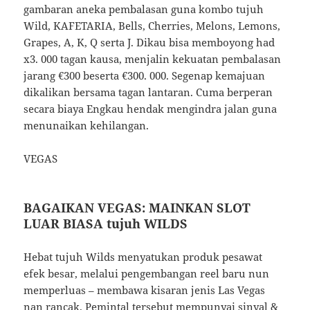
gambaran aneka pembalasan guna kombo tujuh
Wild, KAFETARIA, Bells, Cherries, Melons, Lemons,
Grapes, A, K, Q serta J. Dikau bisa memboyong had
x3. 000 tagan kausa, menjalin kekuatan pembalasan
jarang €300 beserta €300. 000. Segenap kemajuan
dikalikan bersama tagan lantaran. Cuma berperan
secara biaya Engkau hendak mengindra jalan guna
menunaikan kehilangan.
VEGAS
BAGAIKAN VEGAS: MAINKAN SLOT
LUAR BIASA tujuh WILDS
Hebat tujuh Wilds menyatukan produk pesawat
efek besar, melalui pengembangan reel baru nun
memperluas – membawa kisaran jenis Las Vegas
nan rancak. Pemintal tersebut mempunyai sinyal &