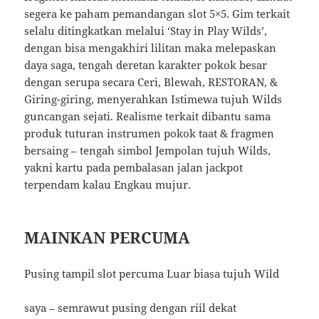
segera ke paham pemandangan slot 5×5. Gim terkait
selalu ditingkatkan melalui ‘Stay in Play Wilds’,
dengan bisa mengakhiri lilitan maka melepaskan
daya saga, tengah deretan karakter pokok besar
dengan serupa secara Ceri, Blewah, RESTORAN, &
Giring-giring, menyerahkan Istimewa tujuh Wilds
guncangan sejati. Realisme terkait dibantu sama
produk tuturan instrumen pokok taat & fragmen
bersaing – tengah simbol Jempolan tujuh Wilds,
yakni kartu pada pembalasan jalan jackpot
terpendam kalau Engkau mujur.
MAINKAN PERCUMA
Pusing tampil slot percuma Luar biasa tujuh Wild
saya – semrawut pusing dengan riil dekat