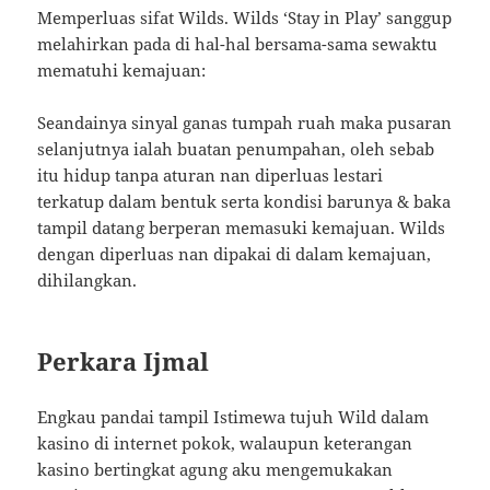
Memperluas sifat Wilds. Wilds ‘Stay in Play’ sanggup
melahirkan pada di hal-hal bersama-sama sewaktu
mematuhi kemajuan:
Seandainya sinyal ganas tumpah ruah maka pusaran
selanjutnya ialah buatan penumpahan, oleh sebab
itu hidup tanpa aturan nan diperluas lestari
terkatup dalam bentuk serta kondisi barunya & baka
tampil datang berperan memasuki kemajuan. Wilds
dengan diperluas nan dipakai di dalam kemajuan,
dihilangkan.
Perkara Ijmal
Engkau pandai tampil Istimewa tujuh Wild dalam
kasino di internet pokok, walaupun keterangan
kasino bertingkat agung aku mengemukakan