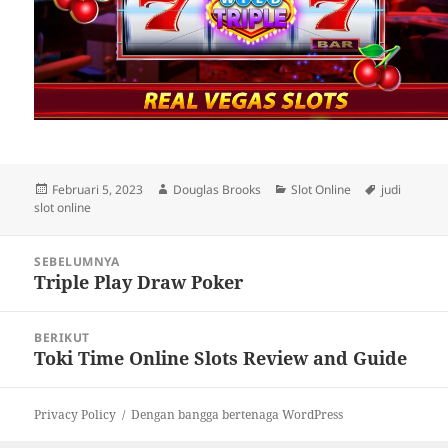
Diposkan
Penulis
Kategori
Tag
Februari 5, 2023
Douglas Brooks
Slot Online
judi
pada
slot online
Navigasi
SEBELUMNYA
pos
Triple Play Draw Poker
Pos
sebelumnya:
BERIKUT
Toki Time Online Slots Review and Guide
Pos
berikutnya:
Privacy Policy
Dengan bangga bertenaga WordPress