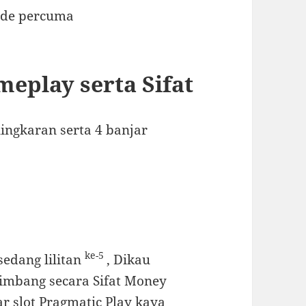
onde percuma
eplay serta Sifat
lingkaran serta 4 banjar
ke-5
edang lilitan
, Dikau
eimbang secara Sifat Money
r slot Pragmatic Play kaya