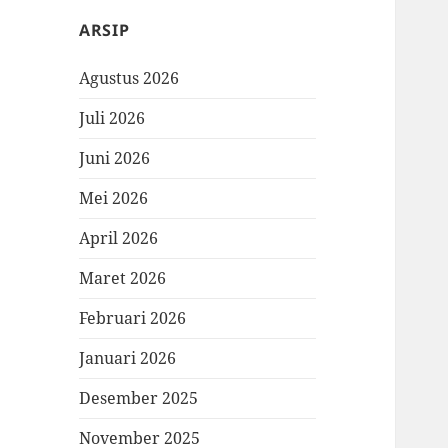
ARSIP
Agustus 2026
Juli 2026
Juni 2026
Mei 2026
April 2026
Maret 2026
Februari 2026
Januari 2026
Desember 2025
November 2025