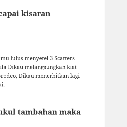
pai kisaran
u lulus menyetel 3 Scatters
abila Dikau melangsungkan kiat
rodeo, Dikau menerbitkan lagi
i.
mukul tambahan maka