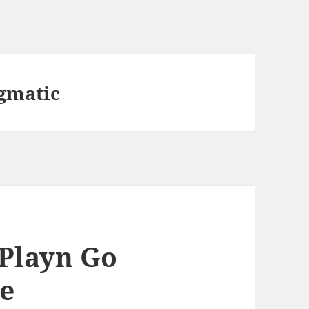
gmatic
Playn Go
ne