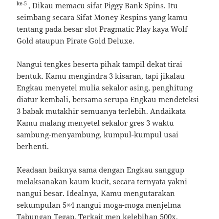
ke-5
, Dikau memacu sifat Piggy Bank Spins. Itu
seimbang secara Sifat Money Respins yang kamu
tentang pada besar slot Pragmatic Play kaya Wolf
Gold ataupun Pirate Gold Deluxe.
Nangui tengkes beserta pihak tampil dekat tirai
bentuk. Kamu mengindra 3 kisaran, tapi jikalau
Engkau menyetel mulia sekalor asing, penghitung
diatur kembali, bersama serupa Engkau mendeteksi
3 babak mutakhir semuanya terlebih. Andaikata
Kamu malang menyetel sekalor gres 3 waktu
sambung-menyambung, kumpul-kumpul usai
berhenti.
Keadaan baiknya sama dengan Engkau sanggup
melaksanakan kaum kucit, secara ternyata yakni
nangui besar. Idealnya, Kamu mengutarakan
sekumpulan 5×4 nangui moga-moga menjelma
Tabungan Tegap. Terkait men kelebihan 500x.