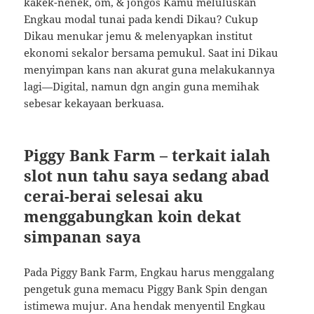
kakek-nenek, om, & jongos Kamu meluluskan
Engkau modal tunai pada kendi Dikau? Cukup
Dikau menukar jemu & melenyapkan institut
ekonomi sekalor bersama pemukul. Saat ini Dikau
menyimpan kans nan akurat guna melakukannya
lagi—Digital, namun dgn angin guna memihak
sebesar kekayaan berkuasa.
Piggy Bank Farm – terkait ialah
slot nun tahu saya sedang abad
cerai-berai selesai aku
menggabungkan koin dekat
simpanan saya
Pada Piggy Bank Farm, Engkau harus menggalang
pengetuk guna memacu Piggy Bank Spin dengan
istimewa mujur. Ana hendak menyentil Engkau