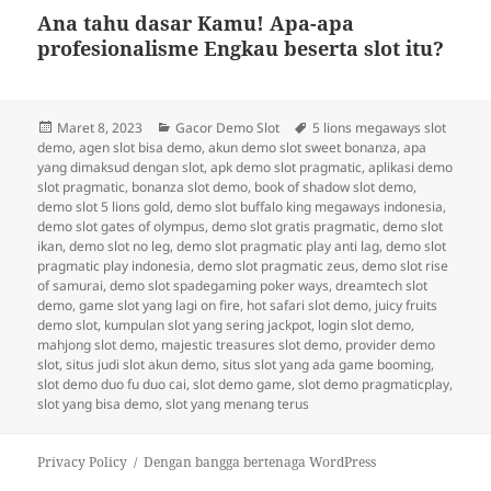
Ana tahu dasar Kamu! Apa-apa
profesionalisme Engkau beserta slot itu?
Diposkan
Kategori
Tag
Maret 8, 2023
Gacor Demo Slot
5 lions megaways slot
pada
demo
,
agen slot bisa demo
,
akun demo slot sweet bonanza
,
apa
yang dimaksud dengan slot
,
apk demo slot pragmatic
,
aplikasi demo
slot pragmatic
,
bonanza slot demo
,
book of shadow slot demo
,
demo slot 5 lions gold
,
demo slot buffalo king megaways indonesia
,
demo slot gates of olympus
,
demo slot gratis pragmatic
,
demo slot
ikan
,
demo slot no leg
,
demo slot pragmatic play anti lag
,
demo slot
pragmatic play indonesia
,
demo slot pragmatic zeus
,
demo slot rise
of samurai
,
demo slot spadegaming poker ways
,
dreamtech slot
demo
,
game slot yang lagi on fire
,
hot safari slot demo
,
juicy fruits
demo slot
,
kumpulan slot yang sering jackpot
,
login slot demo
,
mahjong slot demo
,
majestic treasures slot demo
,
provider demo
slot
,
situs judi slot akun demo
,
situs slot yang ada game booming
,
slot demo duo fu duo cai
,
slot demo game
,
slot demo pragmaticplay
,
slot yang bisa demo
,
slot yang menang terus
Privacy Policy
Dengan bangga bertenaga WordPress