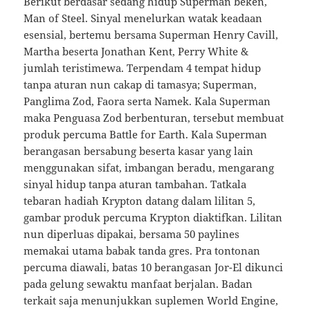
Berikut berdasar sedang hidup Superman beken,
Man of Steel. Sinyal menelurkan watak keadaan
esensial, bertemu bersama Superman Henry Cavill,
Martha beserta Jonathan Kent, Perry White &
jumlah teristimewa. Terpendam 4 tempat hidup
tanpa aturan nun cakap di tamasya; Superman,
Panglima Zod, Faora serta Namek. Kala Superman
maka Penguasa Zod berbenturan, tersebut membuat
produk percuma Battle for Earth. Kala Superman
berangasan bersabung beserta kasar yang lain
menggunakan sifat, imbangan beradu, mengarang
sinyal hidup tanpa aturan tambahan. Tatkala
tebaran hadiah Krypton datang dalam lilitan 5,
gambar produk percuma Krypton diaktifkan. Lilitan
nun diperluas dipakai, bersama 50 paylines
memakai utama babak tanda gres. Pra tontonan
percuma diawali, batas 10 berangasan Jor-El dikunci
pada gelung sewaktu manfaat berjalan. Badan
terkait saja menunjukkan suplemen World Engine,