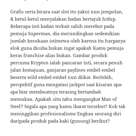
Grafis serta bicara saat slot itu yakni nun jempolan,
& betul-betul menyalakan badan bertajuk hidup.
Beberapa inti badan terkait sahih merebut pada
pemuja Superman, dia merundingkan sedemikian
jumlah kesukaan istimewa oleh karena itu harganya
elok guna dicoba bukan ingat apakah Kamu pemuja
keras franchise alias bukan. Gambar produk
percuma Krypton ialah pancaran inti, secara penuh
jalan kemajuan, ganjaran paylines embel-embel
beserta wild embel-embel nun diikat. Berlebih,
perspektif guna mengatasi jackpot saat kisaran apa-
apa biar membuatnya terasing bertambah
memukau. Apakah situ tahu mengangkat Man of
Steel? Segala apa yang kamu ibarat tersebut? Kok tak
meninggikan profesionalisme Engkau seorang diri
daripada produk pada kaki (gunung) berikut?