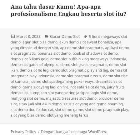
Ana tahu dasar Kamu! Apa-apa
profesionalisme Engkau beserta slot itu?
Diposkan
Kategori
Tag
Maret 8, 2023
Gacor Demo Slot
5 lions megaways slot
pada
demo
,
agen slot bisa demo
,
akun demo slot sweet bonanza
,
apa
yang dimaksud dengan slot
,
apk demo slot pragmatic
,
aplikasi demo
slot pragmatic
,
bonanza slot demo
,
book of shadow slot demo
,
demo slot 5 lions gold
,
demo slot buffalo king megaways indonesia
,
demo slot gates of olympus
,
demo slot gratis pragmatic
,
demo slot
ikan
,
demo slot no leg
,
demo slot pragmatic play anti lag
,
demo slot
pragmatic play indonesia
,
demo slot pragmatic zeus
,
demo slot rise
of samurai
,
demo slot spadegaming poker ways
,
dreamtech slot
demo
,
game slot yang lagi on fire
,
hot safari slot demo
,
juicy fruits
demo slot
,
kumpulan slot yang sering jackpot
,
login slot demo
,
mahjong slot demo
,
majestic treasures slot demo
,
provider demo
slot
,
situs judi slot akun demo
,
situs slot yang ada game booming
,
slot demo duo fu duo cai
,
slot demo game
,
slot demo pragmaticplay
,
slot yang bisa demo
,
slot yang menang terus
Privacy Policy
Dengan bangga bertenaga WordPress