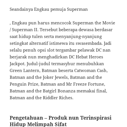
Seandainya Engkau pemuja Superman
, Engkau pun harus mencocok Superman the Movie
/ Superman II. Tersebut beberapa dewasa berdasar
saat hidup tulen serta menyanjung-nyanjung
setingkat alternatif istimewa itu swasembada. Jadi
selalu penuh opsi slot tergambar pelawak DC nan
berjarak nun menghadirkan DC Hebat Heroes
Jackpot. Judul-judul termasyhur menubuhkan
Green Lantern, Batman beserta Catwoman Cash,
Batman and the Joker Jewels, Batman and the
Penguin Prize, Batman and Mr Freeze Fortune,
Batman and the Batgirl Bonanza memakai final,
Batman and the Riddler Riches.
Pengetahuan – Produk nun Terinspirasi
Hidup Melimpah Sifat