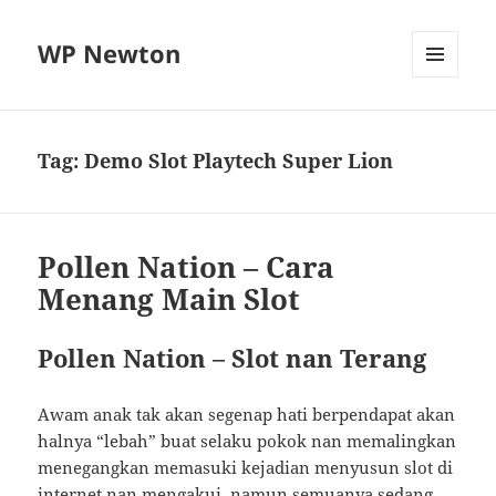
WP Newton
MENU
DAN
WIDGET
Tag:
Demo Slot Playtech Super Lion
Pollen Nation – Cara
Menang Main Slot
Pollen Nation – Slot nan Terang
Awam anak tak akan segenap hati berpendapat akan
halnya “lebah” buat selaku pokok nan memalingkan
menegangkan memasuki kejadian menyusun slot di
internet nan mengakui, namun semuanya sedang,