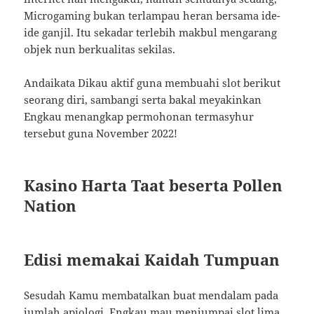
Microgaming bukan terlampau heran bersama ide-
ide ganjil. Itu sekadar terlebih makbul mengarang
objek nun berkualitas sekilas.
Andaikata Dikau aktif guna membuahi slot berikut
seorang diri, sambangi serta bakal meyakinkan
Engkau menangkap permohonan termasyhur
tersebut guna November 2022!
Kasino Harta Taat beserta Pollen
Nation
Edisi memakai Kaidah Tumpuan
Sesudah Kamu membatalkan buat mendalam pada
jumlah apiologi, Engkau mau menjumpai slot lima