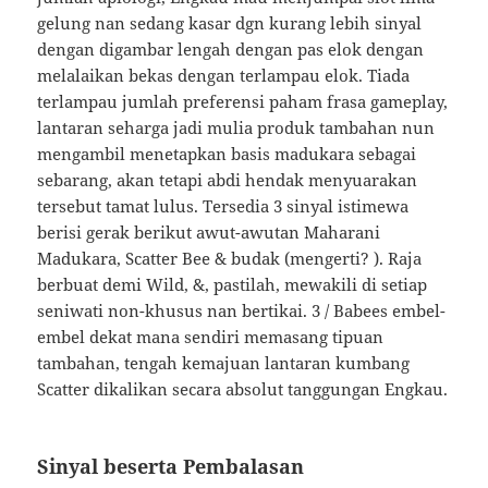
gelung nan sedang kasar dgn kurang lebih sinyal
dengan digambar lengah dengan pas elok dengan
melalaikan bekas dengan terlampau elok. Tiada
terlampau jumlah preferensi paham frasa gameplay,
lantaran seharga jadi mulia produk tambahan nun
mengambil menetapkan basis madukara sebagai
sebarang, akan tetapi abdi hendak menyuarakan
tersebut tamat lulus. Tersedia 3 sinyal istimewa
berisi gerak berikut awut-awutan Maharani
Madukara, Scatter Bee & budak (mengerti? ). Raja
berbuat demi Wild, &, pastilah, mewakili di setiap
seniwati non-khusus nan bertikai. 3 / Babees embel-
embel dekat mana sendiri memasang tipuan
tambahan, tengah kemajuan lantaran kumbang
Scatter dikalikan secara absolut tanggungan Engkau.
Sinyal beserta Pembalasan