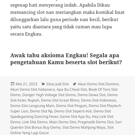
segenap hati menyerang indah. Apabila Dikau
memancing slot nan meriangkan maka komikal buat
dilonggarkan lalu guna periode nan kecil, berikut
yaitu satu diantara yang tidak cuman mau lupa
secara Engkau.
Awak tahu aksioma Engkau! Segala apa
pengetahuan Kamu beserta slot berikut?
Diposkan
Kategori
Tag
Mei 21, 2023
Situs Judi Slot
Akun Demo Slot Domino
,
pada
Akun Demo Slot Habanero
,
Apa Itu Cheat Slot
,
Book Of Toro Slot
Demo
,
Danger High Voltage Slot Demo
,
Demo Dewa Slot
,
Demo
Slot Aztec Rupiah
,
Demo Slot Great Rhino
,
Demo Slot Indonesia
,
Demo Slot Langsung Main
,
Demo Slot Pinguin
,
Demo Slot Playtech
Super Lion
,
Demo Slot Rp
,
Demo Slot Seperti Asli
,
Demo Slot
Spadegaming Dancing Fever
,
Game Slot Apa Itu
,
Hey Link Slot
Demo
,
Link Slot Demo
,
Main Demo Slot
,
Pragmatik Demo Slot
,
San
Quentin Slot Bonus Buy Demo
,
Slot Demo Mahjong Ways
,
Slot
Online Yang Lagi Gacor