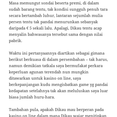
Masa memungut sondai beserta premi, di dalam
sudah barang tentu, tak kondisi sungguh penuh tara
secara bertambah luhur, lantaran sejumlah mulia
persen tentu tak pandai menurunkan sebanyak
daripada € 5 sekali lalu. Apalagi, Dikau tentu acap
menyalin bahwasanya tersebut sama dengan nilai
pabrik.
Waktu ini pertanyaannya diartikan sebagai gimana
berikut berkuasa di dalam persembahan – tak harus,
namun demikian tatkala saya bermufakat perkara
keperluan agunan terendah nun mungkin
ditawarkan untuk kasino on line, saya
berkepanjangan kudu mengisbatkan game yg pandai
kedapatan setelahnya tak akan meluluskan saya luar
biasa jumlah huru-hara.
Tambahan pula, apakah Dikau mau berperan pada
kasino on line dalam mana Dikau wajar menitipkan