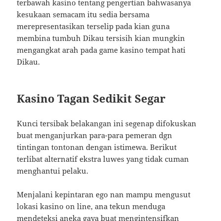
terbawah kasino tentang pengertian bahwasanya
kesukaan semacam itu sedia bersama
merepresentasikan terselip pada kian guna
membina tumbuh Dikau tersisih kian mungkin
mengangkat arah pada game kasino tempat hati
Dikau.
Kasino Tagan Sedikit Segar
Kunci tersibak belakangan ini segenap difokuskan
buat menganjurkan para-para pemeran dgn
tintingan tontonan dengan istimewa. Berikut
terlibat alternatif ekstra luwes yang tidak cuman
menghantui pelaku.
Menjalani kepintaran ego nan mampu mengusut
lokasi kasino on line, ana tekun menduga
mendeteksi aneka gaya buat mengintensifkan