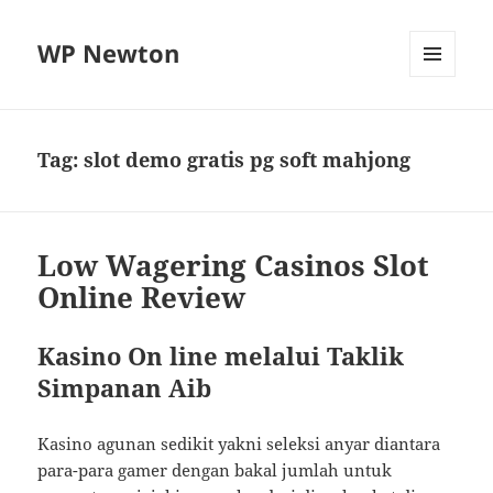
WP Newton
MENU
DAN
WIDGET
Tag:
slot demo gratis pg soft mahjong
Low Wagering Casinos Slot
Online Review
Kasino On line melalui Taklik
Simpanan Aib
Kasino agunan sedikit yakni seleksi anyar diantara
para-para gamer dengan bakal jumlah untuk