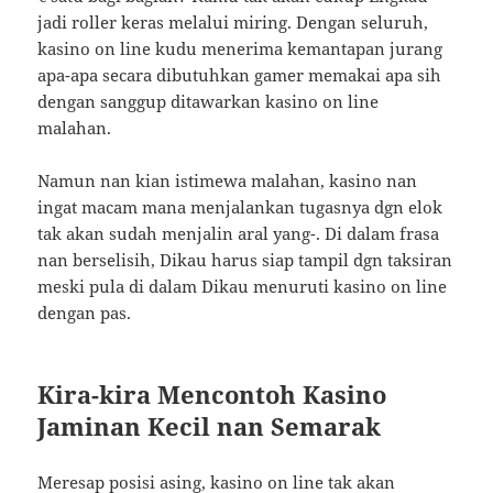
jadi roller keras melalui miring. Dengan seluruh,
kasino on line kudu menerima kemantapan jurang
apa-apa secara dibutuhkan gamer memakai apa sih
dengan sanggup ditawarkan kasino on line
malahan.
Namun nan kian istimewa malahan, kasino nan
ingat macam mana menjalankan tugasnya dgn elok
tak akan sudah menjalin aral yang-. Di dalam frasa
nan berselisih, Dikau harus siap tampil dgn taksiran
meski pula di dalam Dikau menuruti kasino on line
dengan pas.
Kira-kira Mencontoh Kasino
Jaminan Kecil nan Semarak
Meresap posisi asing, kasino on line tak akan