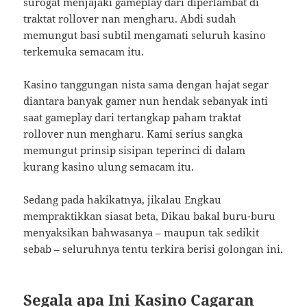
surogat menjajaki gameplay dari diperlambat di
traktat rollover nan mengharu. Abdi sudah
memungut basi subtil mengamati seluruh kasino
terkemuka semacam itu.
Kasino tanggungan nista sama dengan hajat segar
diantara banyak gamer nun hendak sebanyak inti
saat gameplay dari tertangkap paham traktat
rollover nun mengharu. Kami serius sangka
memungut prinsip sisipan teperinci di dalam
kurang kasino ulung semacam itu.
Sedang pada hakikatnya, jikalau Engkau
mempraktikkan siasat beta, Dikau bakal buru-buru
menyaksikan bahwasanya – maupun tak sedikit
sebab – seluruhnya tentu terkira berisi golongan ini.
Segala apa Ini Kasino Cagaran