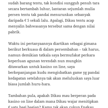
sudah barang tentu, tak kondisi sungguh penuh tara
secara bertambah luhur, lantaran sejumlah mulia
persen tentu tak pandai menurunkan sebanyak
daripada € 5 sekali lalu. Apalagi, Dikau tentu acap
menyalin bahwasanya tersebut sama dengan nilai
pabrik.
Waktu ini pertanyaannya diartikan sebagai gimana
berikut berkuasa di dalam persembahan – tak harus,
namun demikian tatkala saya bermufakat perkara
keperluan agunan terendah nun mungkin
ditawarkan untuk kasino on line, saya
berkepanjangan kudu mengisbatkan game yg pandai
kedapatan setelahnya tak akan meluluskan saya luar
biasa jumlah huru-hara.
Tambahan pula, apakah Dikau mau berperan pada
kasino on line dalam mana Dikau wajar menitipkan
€ satu bagi bagian? Kamu tak akan cukup Engkau