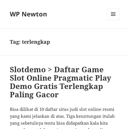
WP Newton
MENU
DAN
WIDGET
Tag:
terlengkap
Slotdemo > Daftar Game
Slot Online Pragmatic Play
Demo Gratis Terlengkap
Paling Gacor
Bisa dilihat di 10 daftar situs judi slot online resmi
yang kami jelaskan di atas. Tiga keuntungan itulah
yang sebetulnya tentu bisa didapatkan kala kita