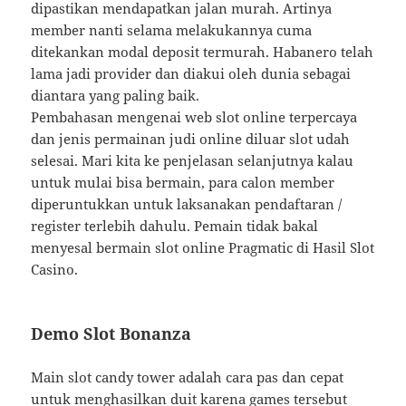
dipastikan mendapatkan jalan murah. Artinya
member nanti selama melakukannya cuma
ditekankan modal deposit termurah. Habanero telah
lama jadi provider dan diakui oleh dunia sebagai
diantara yang paling baik.
Pembahasan mengenai web slot online terpercaya
dan jenis permainan judi online diluar slot udah
selesai. Mari kita ke penjelasan selanjutnya kalau
untuk mulai bisa bermain, para calon member
diperuntukkan untuk laksanakan pendaftaran /
register terlebih dahulu. Pemain tidak bakal
menyesal bermain slot online Pragmatic di Hasil Slot
Casino.
Demo Slot Bonanza
Main slot candy tower adalah cara pas dan cepat
untuk menghasilkan duit karena games tersebut