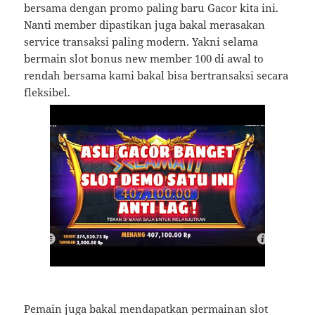
bersama dengan promo paling baru Gacor kita ini.
Nanti member dipastikan juga bakal merasakan
service transaksi paling modern. Yakni selama
bermain slot bonus new member 100 di awal to
rendah bersama kami bakal bisa bertransaksi secara
fleksibel.
Pemain juga bakal mendapatkan permainan slot