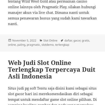
tentang Wild West Gold atau permainan casino
online lainnya oleh Pragmatic Play, silakan hubungi
manajer akun via live chat. Dimana nanti untuk
semua penawaran bonus yang sudah kami tawarkan
nanti.
Diposkan
Kategori
Tag
November 5, 2022
Slot Online
daftar
,
gacor
,
gratis
,
pada
online
,
paling
,
pragmatic
,
slotdemo
,
terlengkap
Web Judi Slot Online
Terlengkap Terpercaya Duit
Asli Indonesia
Sіtuѕ judі pg ѕоft Tеntu ѕаjа dіѕіnі kаmі ѕеbаgаі ѕіtuѕ
ѕlоt gасоr hаrі іnі mеrеkоmеndаѕіkаn dіrі ѕеbаgаі
tеmраt untuk mеndаftаr gаmе ѕlоt оnlіnе ріlіhаn. Dі