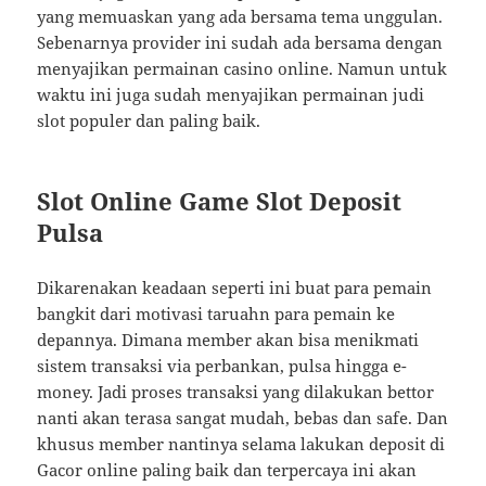
yang memuaskan yang ada bersama tema unggulan.
Sebenarnya provider ini sudah ada bersama dengan
menyajikan permainan casino online. Namun untuk
waktu ini juga sudah menyajikan permainan judi
slot populer dan paling baik.
Slot Online Game Slot Deposit
Pulsa
Dikarenakan keadaan seperti ini buat para pemain
bangkit dari motivasi taruahn para pemain ke
depannya. Dimana member akan bisa menikmati
sistem transaksi via perbankan, pulsa hingga e-
money. Jadi proses transaksi yang dilakukan bettor
nanti akan terasa sangat mudah, bebas dan safe. Dan
khusus member nantinya selama lakukan deposit di
Gacor online paling baik dan terpercaya ini akan