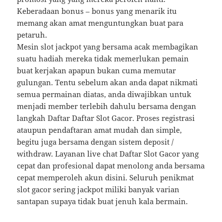
Keberadaan bonus – bonus yang menarik itu
memang akan amat menguntungkan buat para
petaruh.
Mesin slot jackpot yang bersama acak membagikan
suatu hadiah mereka tidak memerlukan pemain
buat kerjakan apapun bukan cuma memutar
gulungan. Tentu sebelum akan anda dapat nikmati
semua permainan diatas, anda diwajibkan untuk
menjadi member terlebih dahulu bersama dengan
langkah Daftar Daftar Slot Gacor. Proses registrasi
ataupun pendaftaran amat mudah dan simple,
begitu juga bersama dengan sistem deposit /
withdraw. Layanan live chat Daftar Slot Gacor yang
cepat dan profesional dapat menolong anda bersama
cepat memperoleh akun disini. Seluruh penikmat
slot gacor sering jackpot miliki banyak varian
santapan supaya tidak buat jenuh kala bermain.