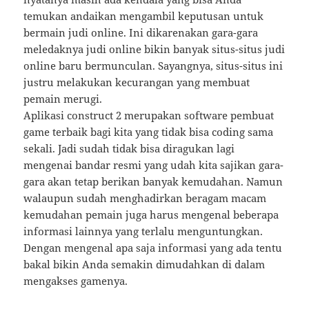
temukan andaikan mengambil keputusan untuk
bermain judi online. Ini dikarenakan gara-gara
meledaknya judi online bikin banyak situs-situs judi
online baru bermunculan. Sayangnya, situs-situs ini
justru melakukan kecurangan yang membuat
pemain merugi.
Aplikasi construct 2 merupakan software pembuat
game terbaik bagi kita yang tidak bisa coding sama
sekali. Jadi sudah tidak bisa diragukan lagi
mengenai bandar resmi yang udah kita sajikan gara-
gara akan tetap berikan banyak kemudahan. Namun
walaupun sudah menghadirkan beragam macam
kemudahan pemain juga harus mengenal beberapa
informasi lainnya yang terlalu menguntungkan.
Dengan mengenal apa saja informasi yang ada tentu
bakal bikin Anda semakin dimudahkan di dalam
mengakses gamenya.