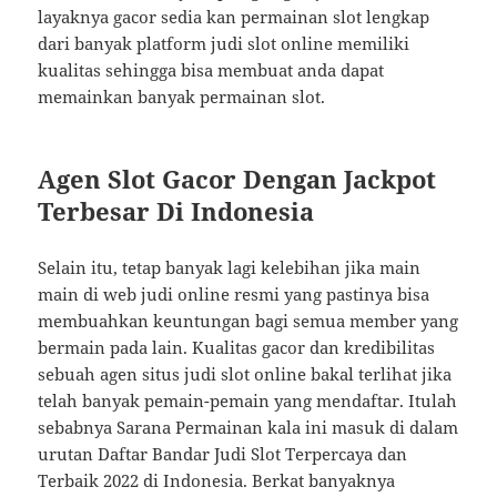
layaknya gacor sedia kan permainan slot lengkap
dari banyak platform judi slot online memiliki
kualitas sehingga bisa membuat anda dapat
memainkan banyak permainan slot.
Agen Slot Gacor Dengan Jackpot
Terbesar Di Indonesia
Selain itu, tetap banyak lagi kelebihan jika main
main di web judi online resmi yang pastinya bisa
membuahkan keuntungan bagi semua member yang
bermain pada lain. Kualitas gacor dan kredibilitas
sebuah agen situs judi slot online bakal terlihat jika
telah banyak pemain-pemain yang mendaftar. Itulah
sebabnya Sarana Permainan kala ini masuk di dalam
urutan Daftar Bandar Judi Slot Terpercaya dan
Terbaik 2022 di Indonesia. Berkat banyaknya