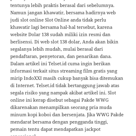
tentunya lebih praktis berasal dari sebelumnya.
Namun jangan khawatir, bersama hadirnya web
judi slot online Slot Online anda tidak perlu
khawatir lagi bersama hal-hal tersebut, karena
website Dolar 138 sudah miliki izin resmi dan
berlisensi. Di web slot 138 dolar, Anda akan bikin
segalanya lebih mudah, mulai berasal dari
pendaftaran, penyetoran, dan penarikan dana.
Dalam artikel ini Telset.id cuma ingin berikan
informasi terkait situs streaming film gratis yang
mirip IndoXXI masih cukup banyak bisa ditemukan
di Internet. Telset.id tidak bertanggung jawab atas
segala risiko yang nampak akibat artikel ini. Slot
online ini kerap disebut sebagai Pakde WWG
dikarenakan menampilkan seorang pria muda
minum kopi koboi dan bersenjata. Jika WWG Pakde
mendarat bersama dengan pengganda tinggi,
pemain tentu dapat mendapatkan jackpot