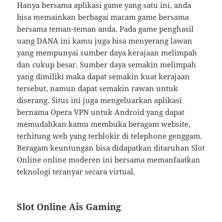
Hanya bersama aplikasi game yang satu ini, anda
bisa memainkan berbagai macam game bersama
bersama teman-teman anda. Pada game penghasil
uang DANA ini kamu juga bisa menyerang lawan
yang mempunyai sumber daya kerajaan melimpah
dan cukup besar. Sumber daya semakin melimpah
yang dimiliki maka dapat semakin kuat kerajaan
tersebut, namun dapat semakin rawan untuk
diserang. Situs ini juga mengeluarkan aplikasi
bernama Opera VPN untuk Android yang dapat
memudahkan kamu membuka beragam website,
terhitung web yang terblokir di telephone genggam.
Beragam keuntungan bisa didapatkan ditaruhan Slot
Online online moderen ini bersama memanfaatkan
teknologi teranyar secara virtual.
Slot Online Ais Gaming