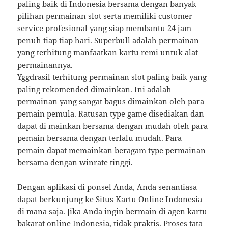
paling baik di Indonesia bersama dengan banyak
pilihan permainan slot serta memiliki customer
service profesional yang siap membantu 24 jam
penuh tiap tiap hari. Superbull adalah permainan
yang terhitung manfaatkan kartu remi untuk alat
permainannya.
Yggdrasil terhitung permainan slot paling baik yang
paling rekomended dimainkan. Ini adalah
permainan yang sangat bagus dimainkan oleh para
pemain pemula. Ratusan type game disediakan dan
dapat di mainkan bersama dengan mudah oleh para
pemain bersama dengan terlalu mudah. Para
pemain dapat memainkan beragam type permainan
bersama dengan winrate tinggi.
Dengan aplikasi di ponsel Anda, Anda senantiasa
dapat berkunjung ke Situs Kartu Online Indonesia
di mana saja. Jika Anda ingin bermain di agen kartu
bakarat online Indonesia, tidak praktis. Proses tata