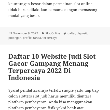
keuntungan besar dalam permainan slot online
tidak harus dilakukan bersama dengan memasang
modal yang besar.
Diposkan
Kategori
Tag
November 9, 2022
Slot Online
daftar
,
deposit
,
pada
potongan
,
profile
,
tanpa
,
terpercaya
Daftar 10 Website Judi Slot
Gacor Gampang Menang
Terpercaya 2022 Di
Indonesia
Syarat pendaftarannya terlalu simple yaitu tiap tiap
calon slotters slot Judi harus memiliki diantara
platform pembayaran. Anda bisa menggunakan
platform pembayaran fisik yakni bank atau