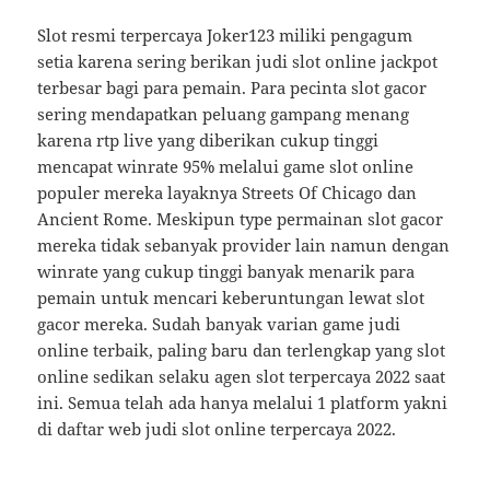
Slot resmi terpercaya Joker123 miliki pengagum
setia karena sering berikan judi slot online jackpot
terbesar bagi para pemain. Para pecinta slot gacor
sering mendapatkan peluang gampang menang
karena rtp live yang diberikan cukup tinggi
mencapat winrate 95% melalui game slot online
populer mereka layaknya Streets Of Chicago dan
Ancient Rome. Meskipun type permainan slot gacor
mereka tidak sebanyak provider lain namun dengan
winrate yang cukup tinggi banyak menarik para
pemain untuk mencari keberuntungan lewat slot
gacor mereka. Sudah banyak varian game judi
online terbaik, paling baru dan terlengkap yang slot
online sedikan selaku agen slot terpercaya 2022 saat
ini. Semua telah ada hanya melalui 1 platform yakni
di daftar web judi slot online terpercaya 2022.