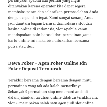
pertanyaan apabila ada perihal yang ingin
ditanyakan karena operator kita dapat segera
membalas pesan dan selesaikan permasalahan Anda
dengan cepat dan tepat. Kami sangat senang Anda
jadi diantara bagian berasal dari raksasa slot dan
kasino online di Indonesia, Slot Apabila kamu
mendapatkan poin berasal dari permainan game
kartu online ini maka bisa ditukarkan bersama
pulsa atau duit.
Dewa Poker – Agen Poker Online Idn
Poker Deposit Termurah
Terakhir bersama dengan bersama dengan mutu
permainan yang tak ada kalah menariknya.
Sebanyak 9 permainan siap menemani anda di
dalam jalankan taruhan online ditahun terakhir ini.
Slot88 merupakan salah satu agen judi slot online