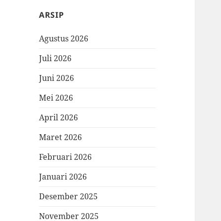
ARSIP
Agustus 2026
Juli 2026
Juni 2026
Mei 2026
April 2026
Maret 2026
Februari 2026
Januari 2026
Desember 2025
November 2025