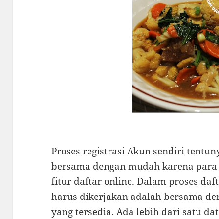
Proses registrasi Akun sendiri tentu
bersama dengan mudah karena para
fitur daftar online. Dalam proses daft
harus dikerjakan adalah bersama den
yang tersedia. Ada lebih dari satu d