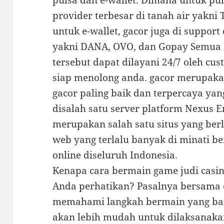
provider terbesar di tanah air yak
untuk e-wallet, gacor juga di support
yakni DANA, OVO, dan Gopay Semua 
tersebut dapat dilayani 24/7 oleh cus
siap menolong anda. gacor merupakan 
gacor paling baik dan terpercaya ya
disalah satu server platform Nexus En
merupakan salah satu situs yang berl
web yang terlalu banyak di minati b
online diseluruh Indonesia.
Kenapa cara bermain game judi casino
Anda perhatikan? Pasalnya bersama
memahami langkah bermain yang ba
akan lebih mudah untuk dilaksanak