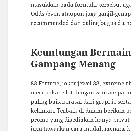
masukkan pada formulir tersebut aga
Odds /even ataupun juga ganjil-genap
recommended dan paling bagus dian
Keuntungan Bermain 
Gampang Menang
88 Fortune, joker jewel 88, extreme rh
merupakan slot dengan winrate palin
paling baik berasal dari graphic sert
kekinian. Terbaik di dalam berikan p
promo yang disediakan hanya privat k
juga tawarkan cara mudah menang be