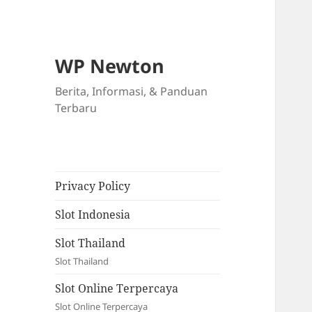
WP Newton
Berita, Informasi, & Panduan
Terbaru
Privacy Policy
Slot Indonesia
Slot Thailand
Slot Thailand
Slot Online Terpercaya
Slot Online Terpercaya