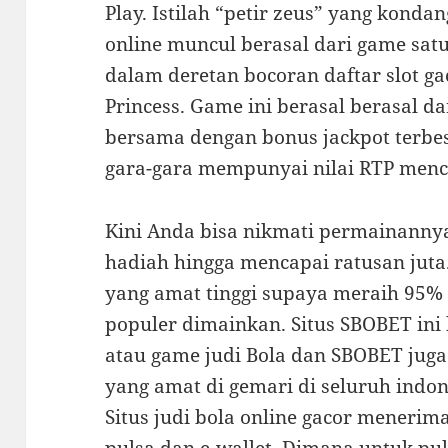
Play. Istilah “petir zeus” yang konda
online muncul berasal dari game satu 
dalam deretan bocoran daftar slot gaco
Princess. Game ini berasal berasal da
bersama dengan bonus jackpot terbe
gara-gara mempunyai nilai RTP menc
Kini Anda bisa nikmati permainann
hadiah hingga mencapai ratusan juta
yang amat tinggi supaya meraih 95%
populer dimainkan. Situs SBOBET in
atau game judi Bola dan SBOBET juga
yang amat di gemari di seluruh indon
Situs judi bola online gacor meneri
pulsa dan e-wallet. Dimana untuk pul