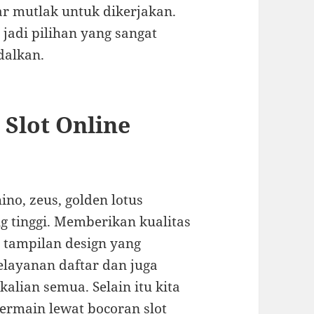
r mutlak untuk dikerjakan.
 jadi pilihan yang sangat
dalkan.
Slot Online
ino, zeus, golden lotus
g tinggi. Memberikan kualitas
a tampilan design yang
elayanan daftar dan juga
alian semua. Selain itu kita
rmain lewat bocoran slot