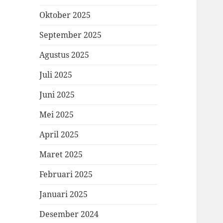
Oktober 2025
September 2025
Agustus 2025
Juli 2025
Juni 2025
Mei 2025
April 2025
Maret 2025
Februari 2025
Januari 2025
Desember 2024