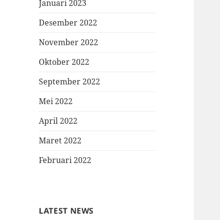
Januari 2023
Desember 2022
November 2022
Oktober 2022
September 2022
Mei 2022
April 2022
Maret 2022
Februari 2022
LATEST NEWS