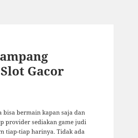
Gampang
Slot Gacor
 bisa bermain kapan saja dan
iap provider sediakan game judi
 tiap-tiap harinya. Tidak ada