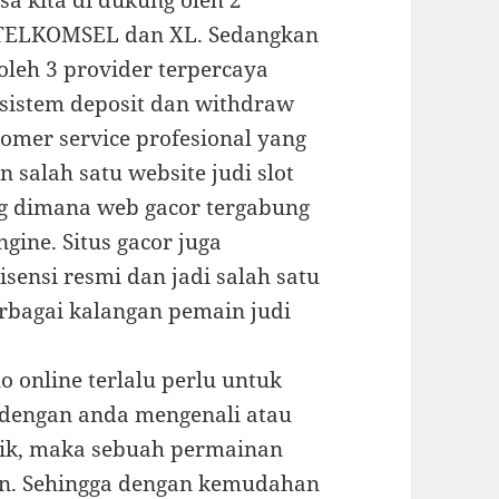
ni TELKOMSEL dan XL. Sedangkan
 oleh 3 provider terpercaya
sistem deposit dan withdraw
tomer service profesional yang
salah satu website judi slot
ng dimana web gacor tergabung
gine. Situs gacor juga
isensi resmi dan jadi salah satu
erbagai kalangan pemain judi
 online terlalu perlu untuk
 dengan anda mengenali atau
ik, maka sebuah permainan
an. Sehingga dengan kemudahan