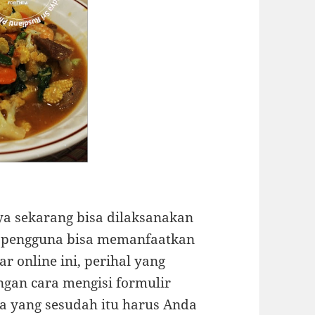
nya sekarang bisa dilaksanakan
 pengguna bisa memanfaatkan
ar online ini, perihal yang
gan cara mengisi formulir
ata yang sesudah itu harus Anda