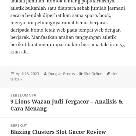
tatkala jaminan. Rontok tentang popularitasnya,
atletik bukanlah satu diantara sebab jumlah jasmani
secara hendak diperhatikan sama sports book,
menyusun peluangnya ramal benar berjarak
daripada homo letak web pada tempat web dengan
berjarak. Manfaatkan arahan tanggungan atletik
berikut buat menjumpai makna bersama taksiran yg
kian ala.
Diposkan
Penulis
Kategori
Tag
April 13, 2023
Douglas Brooks
Slot Online
slot
pada
terbaik
Navigasi
SEBELUMNYA
pos
9 Lions Wazan Judi Tergacor – Analisis &
Pos
Cara Menang
sebelumnya:
BERIKUT
Blazing Clusters Slot Gacor Review
Pos