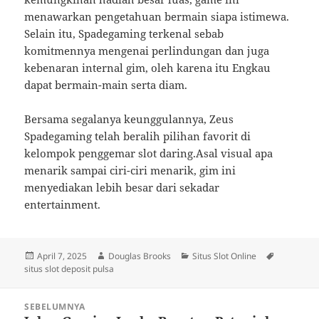
menawarkan pengetahuan bermain siapa istimewa.
Selain itu, Spadegaming terkenal sebab
komitmennya mengenai perlindungan dan juga
kebenaran internal gim, oleh karena itu Engkau
dapat bermain-main serta diam.
Bersama segalanya keunggulannya, Zeus
Spadegaming telah beralih pilihan favorit di
kelompok penggemar slot daring.Asal visual apa
menarik sampai ciri-ciri menarik, gim ini
menyediakan lebih besar dari sekadar
entertainment.
Diposkan
Penulis
Kategori
Tag
April 7, 2025
Douglas Brooks
Situs Slot Online
pada
situs slot deposit pulsa
Navigasi
SEBELUMNYA
pos