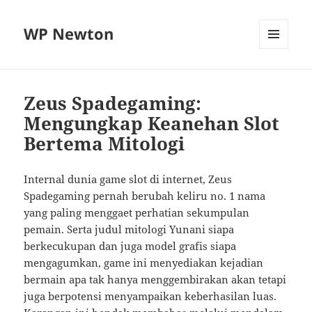
WP Newton
MENU
DAN
WIDGET
Zeus Spadegaming:
Mengungkap Keanehan Slot
Bertema Mitologi
Internal dunia game slot di internet, Zeus
Spadegaming pernah berubah keliru no. 1 nama
yang paling menggaet perhatian sekumpulan
pemain. Serta judul mitologi Yunani siapa
berkecukupan dan juga model grafis siapa
mengagumkan, game ini menyediakan kejadian
bermain apa tak hanya menggembirakan akan tetapi
juga berpotensi menyampaikan keberhasilan luas.