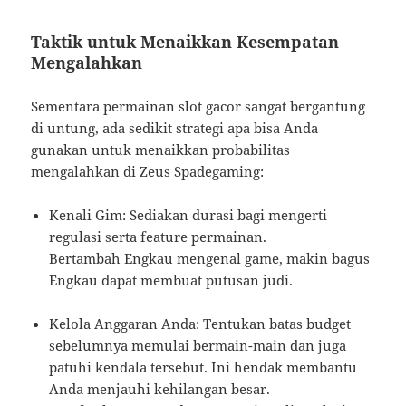
Taktik untuk Menaikkan Kesempatan
Mengalahkan
Sementara permainan slot gacor sangat bergantung
di untung, ada sedikit strategi apa bisa Anda
gunakan untuk menaikkan probabilitas
mengalahkan di Zeus Spadegaming:
Kenali Gim: Sediakan durasi bagi mengerti
regulasi serta feature permainan.
Bertambah Engkau mengenal game, makin bagus
Engkau dapat membuat putusan judi.
Kelola Anggaran Anda: Tentukan batas budget
sebelumnya memulai bermain-main dan juga
patuhi kendala tersebut. Ini hendak membantu
Anda menjauhi kehilangan besar.