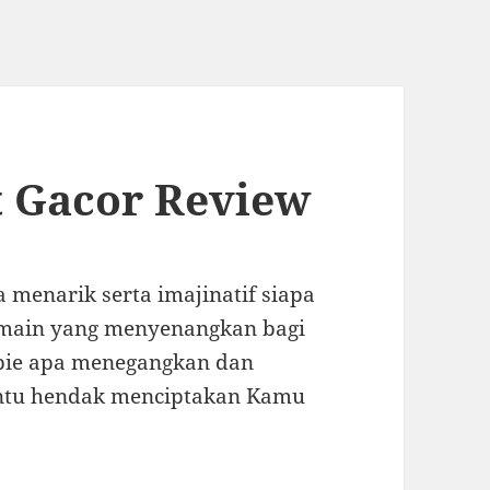
t Gacor Review
a menarik serta imajinatif siapa
main yang menyenangkan bagi
bie apa menegangkan dan
tentu hendak menciptakan Kamu