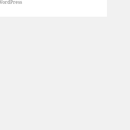
WordPress