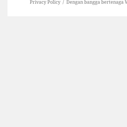
Privacy Policy
Dengan bangga bertenaga 