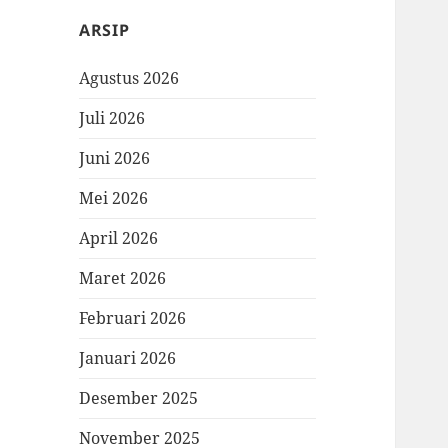
ARSIP
Agustus 2026
Juli 2026
Juni 2026
Mei 2026
April 2026
Maret 2026
Februari 2026
Januari 2026
Desember 2025
November 2025