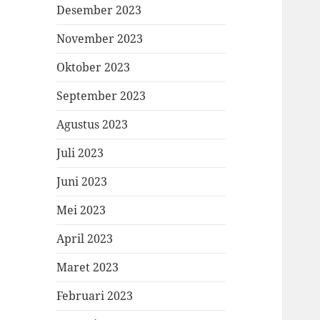
Desember 2023
November 2023
Oktober 2023
September 2023
Agustus 2023
Juli 2023
Juni 2023
Mei 2023
April 2023
Maret 2023
Februari 2023