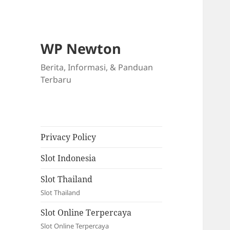
WP Newton
Berita, Informasi, & Panduan
Terbaru
Privacy Policy
Slot Indonesia
Slot Thailand
Slot Thailand
Slot Online Terpercaya
Slot Online Terpercaya