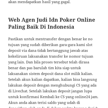
akan mendapatkan hasil yang gagal.
Web Agen Judi Idn Poker Online
Paling Baik Di Indonesia
Pastikan untuk mentransfer dengan benar ke no
tujuan yang sudah diberikan gara-gara kami slot
deposit via dana tidak bertanggung jawab atas
kekeliruan laksanakan transfer ke nomor tujuan
yang lain. Dan bila proses tersebut telah dirasa
benar dan pas barulah tim kita siap untuk
laksanakan sistem deposit dana slot milik kalian.
Setelah akun kalian dapatkan, kalian bisa langsung
lakukan deposit dengan menghubungi CS yang ada
di Livechat. Setelah lakukan deposit jangan lupa
untuk konfirmasi Kembali ke CS yang online24 jam.
Akun anda akan terisi saldo yang udah di