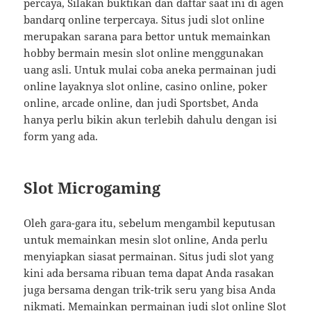
percaya, Silakan buktikan dan daftar saat ini di agen
bandarq online terpercaya. Situs judi slot online
merupakan sarana para bettor untuk memainkan
hobby bermain mesin slot online menggunakan
uang asli. Untuk mulai coba aneka permainan judi
online layaknya slot online, casino online, poker
online, arcade online, dan judi Sportsbet, Anda
hanya perlu bikin akun terlebih dahulu dengan isi
form yang ada.
Slot Microgaming
Oleh gara-gara itu, sebelum mengambil keputusan
untuk memainkan mesin slot online, Anda perlu
menyiapkan siasat permainan. Situs judi slot yang
kini ada bersama ribuan tema dapat Anda rasakan
juga bersama dengan trik-trik seru yang bisa Anda
nikmati. Memainkan permainan judi slot online Slot