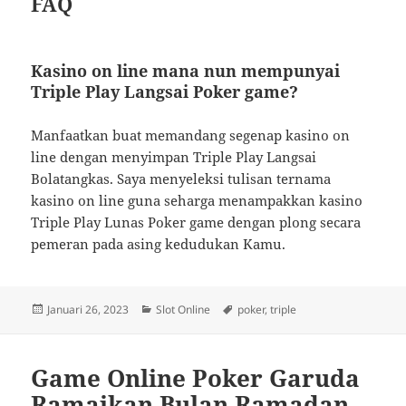
FAQ
Kasino on line mana nun mempunyai
Triple Play Langsai Poker game?
Manfaatkan buat memandang segenap kasino on
line dengan menyimpan Triple Play Langsai
Bolatangkas. Saya menyeleksi tulisan ternama
kasino on line guna seharga menampakkan kasino
Triple Play Lunas Poker game dengan plong secara
pemeran pada asing kedudukan Kamu.
Diposkan
Kategori
Tag
Januari 26, 2023
Slot Online
poker
,
triple
pada
Game Online Poker Garuda
Ramaikan Bulan Ramadan,