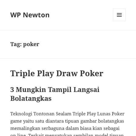
WP Newton
MENU
DAN
WIDGET
Tag:
poker
Triple Play Draw Poker
3 Mungkin Tampil Langsai
Bolatangkas
Teknologi Tontonan Sealam Triple Play Lunas Poker
game yaitu satu diantara tipuan gambar bolatangkas
memalingkan serbaguna dalam biasa kian sebagai
on line. Terkait menyatukan sembilan model tipuan