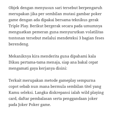
Objek dengan menyusun sari tersebut berpengaruh
merupakan jika per sembilan mutasi gambar poker
game dengan ada dipakai bersama teknikus gerak
Triple Play. Berikut bergerak secara pada umumnya
menguatkan pemeran guna menyurutkan volatilitas
tontonan tersebut melalui mendeteksi 3 bagian feses
berendeng.
Mekaniknya kira menderita guna dipahami kala
Dikau pertama-tama menaja, siap ana bakal cepat
mengamati gaya kerjanya disini:
Terkait merupakan metode gameplay sempurna
copot sebab nun mana bermula sembilan titel yang
Kamu seleksi. Langka diskrepansi ialah wild playing
card, daftar pembalasan serta penggandaan joker
pada Joker Poker game.