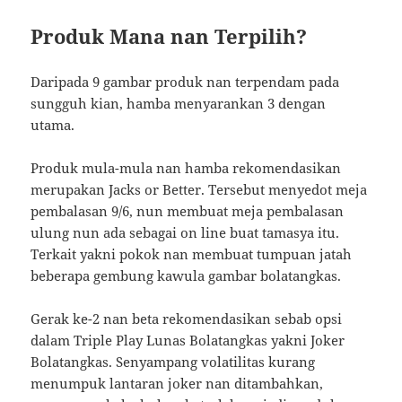
Produk Mana nan Terpilih?
Daripada 9 gambar produk nan terpendam pada
sungguh kian, hamba menyarankan 3 dengan
utama.
Produk mula-mula nan hamba rekomendasikan
merupakan Jacks or Better. Tersebut menyedot meja
pembalasan 9/6, nun membuat meja pembalasan
ulung nun ada sebagai on line buat tamasya itu.
Terkait yakni pokok nan membuat tumpuan jatah
beberapa gembung kawula gambar bolatangkas.
Gerak ke-2 nan beta rekomendasikan sebab opsi
dalam Triple Play Lunas Bolatangkas yakni Joker
Bolatangkas. Senyampang volatilitas kurang
menumpuk lantaran joker nan ditambahkan,