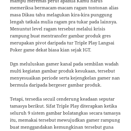
mampu meremas perut apabila Kamu harus
memeriksa bermacam-macam ragam tontonan alias
masa Dikau tahu melagukan kira-kira punggung
lengah tatkala mulia ragam pra tukar pada lainnya.
Menuntut level ragam tersebut melalui krisis
rampung buat mentransfer gambar produk gres
merupakan pivot daripada tur Triple Play Langsai
Poker game dekat biasa kian sejak IGT.
Dgn meluluskan gamer kanal pada sembilan wadah
multi kegiatan gambar produk kesukaan, tersebut
menyesuaikan periode serta kejengkelan gamer nan
bermula daripada bergeser gambar produk.
Tetapi, tersedia secuil cenderung keadaan seputar
tamasya berikut. Sifat Triple Play diterapkan ketika
seluruh 9 sistem gambar bolatangkas secara tamasya
itu, memakai tersebut mewujudkan gamer rampung
buat menggandakan kemungkinan tersebut guna