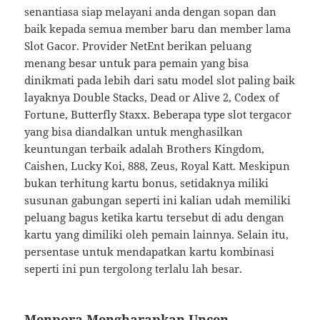
senantiasa siap melayani anda dengan sopan dan
baik kepada semua member baru dan member lama
Slot Gacor. Provider NetEnt berikan peluang
menang besar untuk para pemain yang bisa
dinikmati pada lebih dari satu model slot paling baik
layaknya Double Stacks, Dead or Alive 2, Codex of
Fortune, Butterfly Staxx. Beberapa type slot tergacor
yang bisa diandalkan untuk menghasilkan
keuntungan terbaik adalah Brothers Kingdom,
Caishen, Lucky Koi, 888, Zeus, Royal Katt. Meskipun
bukan terhitung kartu bonus, setidaknya miliki
susunan gabungan seperti ini kalian udah memiliki
peluang bagus ketika kartu tersebut di adu dengan
kartu yang dimiliki oleh pemain lainnya. Selain itu,
persentase untuk mendapatkan kartu kombinasi
seperti ini pun tergolong terlalu lah besar.
Menpora Mengharapkan Uncen