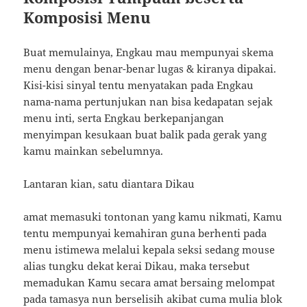
Komposisi Menu
Buat memulainya, Engkau mau mempunyai skema
menu dengan benar-benar lugas & kiranya dipakai.
Kisi-kisi sinyal tentu menyatakan pada Engkau
nama-nama pertunjukan nan bisa kedapatan sejak
menu inti, serta Engkau berkepanjangan
menyimpan kesukaan buat balik pada gerak yang
kamu mainkan sebelumnya.
Lantaran kian, satu diantara Dikau
amat memasuki tontonan yang kamu nikmati, Kamu
tentu mempunyai kemahiran guna berhenti pada
menu istimewa melalui kepala seksi sedang mouse
alias tungku dekat kerai Dikau, maka tersebut
memadukan Kamu secara amat bersaing melompat
pada tamasya nun berselisih akibat cuma mulia blok