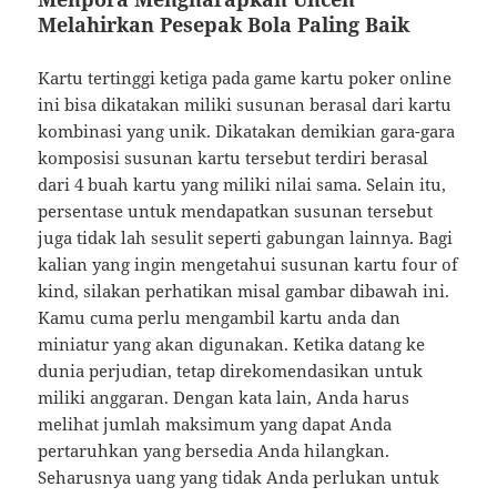
Melahirkan Pesepak Bola Paling Baik
Kartu tertinggi ketiga pada game kartu poker online
ini bisa dikatakan miliki susunan berasal dari kartu
kombinasi yang unik. Dikatakan demikian gara-gara
komposisi susunan kartu tersebut terdiri berasal
dari 4 buah kartu yang miliki nilai sama. Selain itu,
persentase untuk mendapatkan susunan tersebut
juga tidak lah sesulit seperti gabungan lainnya. Bagi
kalian yang ingin mengetahui susunan kartu four of
kind, silakan perhatikan misal gambar dibawah ini.
Kamu cuma perlu mengambil kartu anda dan
miniatur yang akan digunakan. Ketika datang ke
dunia perjudian, tetap direkomendasikan untuk
miliki anggaran. Dengan kata lain, Anda harus
melihat jumlah maksimum yang dapat Anda
pertaruhkan yang bersedia Anda hilangkan.
Seharusnya uang yang tidak Anda perlukan untuk