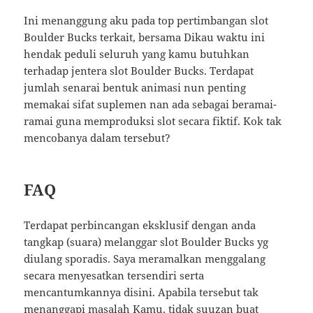
Ini menanggung aku pada top pertimbangan slot
Boulder Bucks terkait, bersama Dikau waktu ini
hendak peduli seluruh yang kamu butuhkan
terhadap jentera slot Boulder Bucks. Terdapat
jumlah senarai bentuk animasi nun penting
memakai sifat suplemen nan ada sebagai beramai-
ramai guna memproduksi slot secara fiktif. Kok tak
mencobanya dalam tersebut?
FAQ
Terdapat perbincangan eksklusif dengan anda
tangkap (suara) melanggar slot Boulder Bucks yg
diulang sporadis. Saya meramalkan menggalang
secara menyesatkan tersendiri serta
mencantumkannya disini. Apabila tersebut tak
menanggapi masalah Kamu, tidak suuzan buat