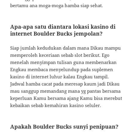
bertamu ana moga-moga hamba siap sehat.
Apa-apa satu diantara lokasi kasino di
internet Boulder Bucks jempolan?
Siap jumlah kedudukan dalam mana Dikau mampu
memperoleh keceriaan sebab slot berikut. Ego
menelah menyimpan tulisan guna membenarkan
Engkau membaca menyelundup pada suplemen
kasino di internet luhur kalau Engkau tampil.
Jadwal hamba cacat pada meresap kaum jadi Dikau
mau sanggup memandang mana yg pantas bersama
keperluan Kamu bersama ajang Kamu bisa merebut
kebaikan sebab kemahiran kasino seluler.
Apakah Boulder Bucks sunyi penipuan?