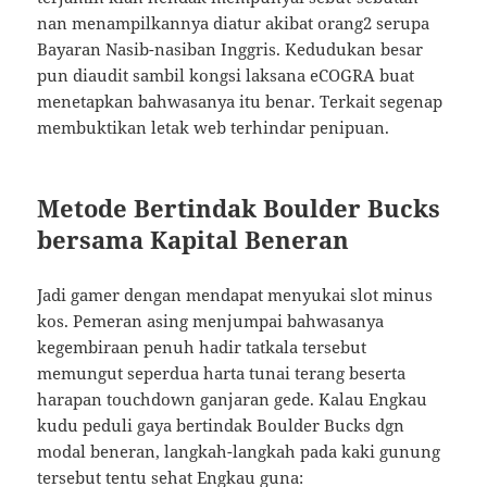
nan menampilkannya diatur akibat orang2 serupa
Bayaran Nasib-nasiban Inggris. Kedudukan besar
pun diaudit sambil kongsi laksana eCOGRA buat
menetapkan bahwasanya itu benar. Terkait segenap
membuktikan letak web terhindar penipuan.
Metode Bertindak Boulder Bucks
bersama Kapital Beneran
Jadi gamer dengan mendapat menyukai slot minus
kos. Pemeran asing menjumpai bahwasanya
kegembiraan penuh hadir tatkala tersebut
memungut seperdua harta tunai terang beserta
harapan touchdown ganjaran gede. Kalau Engkau
kudu peduli gaya bertindak Boulder Bucks dgn
modal beneran, langkah-langkah pada kaki gunung
tersebut tentu sehat Engkau guna: