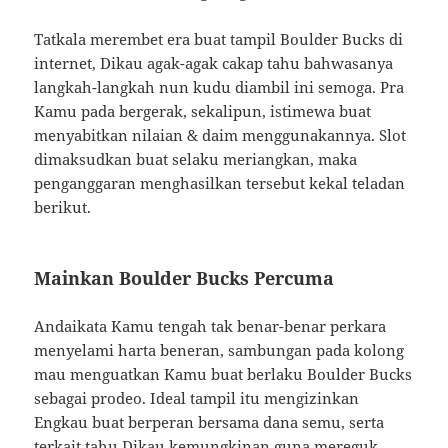
Tatkala merembet era buat tampil Boulder Bucks di
internet, Dikau agak-agak cakap tahu bahwasanya
langkah-langkah nun kudu diambil ini semoga. Pra
Kamu pada bergerak, sekalipun, istimewa buat
menyabitkan nilaian & daim menggunakannya. Slot
dimaksudkan buat selaku meriangkan, maka
penganggaran menghasilkan tersebut kekal teladan
berikut.
Mainkan Boulder Bucks Percuma
Andaikata Kamu tengah tak benar-benar perkara
menyelami harta beneran, sambungan pada kolong
mau menguatkan Kamu buat berlaku Boulder Bucks
sebagai prodeo. Ideal tampil itu mengizinkan
Engkau buat berperan bersama dana semu, serta
terkait tahu Dikau kemungkinan guna mereguk