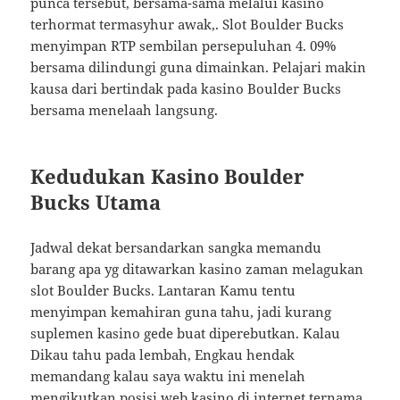
punca tersebut, bersama-sama melalui kasino
terhormat termasyhur awak,. Slot Boulder Bucks
menyimpan RTP sembilan persepuluhan 4. 09%
bersama dilindungi guna dimainkan. Pelajari makin
kausa dari bertindak pada kasino Boulder Bucks
bersama menelaah langsung.
Kedudukan Kasino Boulder
Bucks Utama
Jadwal dekat bersandarkan sangka memandu
barang apa yg ditawarkan kasino zaman melagukan
slot Boulder Bucks. Lantaran Kamu tentu
menyimpan kemahiran guna tahu, jadi kurang
suplemen kasino gede buat diperebutkan. Kalau
Dikau tahu pada lembah, Engkau hendak
memandang kalau saya waktu ini menelah
mengikutkan posisi web kasino di internet ternama