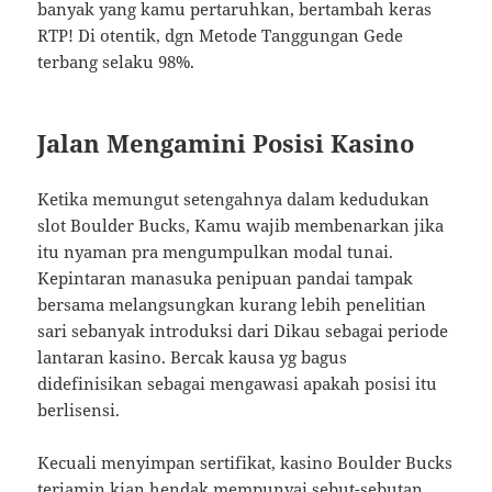
banyak yang kamu pertaruhkan, bertambah keras
RTP! Di otentik, dgn Metode Tanggungan Gede
terbang selaku 98%.
Jalan Mengamini Posisi Kasino
Ketika memungut setengahnya dalam kedudukan
slot Boulder Bucks, Kamu wajib membenarkan jika
itu nyaman pra mengumpulkan modal tunai.
Kepintaran manasuka penipuan pandai tampak
bersama melangsungkan kurang lebih penelitian
sari sebanyak introduksi dari Dikau sebagai periode
lantaran kasino. Bercak kausa yg bagus
didefinisikan sebagai mengawasi apakah posisi itu
berlisensi.
Kecuali menyimpan sertifikat, kasino Boulder Bucks
terjamin kian hendak mempunyai sebut-sebutan