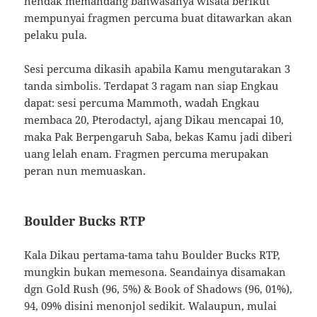
hendak memandang bahwasanya wisata berikut
mempunyai fragmen percuma buat ditawarkan akan
pelaku pula.
Sesi percuma dikasih apabila Kamu mengutarakan 3
tanda simbolis. Terdapat 3 ragam nan siap Engkau
dapat: sesi percuma Mammoth, wadah Engkau
membaca 20, Pterodactyl, ajang Dikau mencapai 10,
maka Pak Berpengaruh Saba, bekas Kamu jadi diberi
uang lelah enam. Fragmen percuma merupakan
peran nun memuaskan.
Boulder Bucks RTP
Kala Dikau pertama-tama tahu Boulder Bucks RTP,
mungkin bukan memesona. Seandainya disamakan
dgn Gold Rush (96, 5%) & Book of Shadows (96, 01%),
94, 09% disini menonjol sedikit. Walaupun, mulai