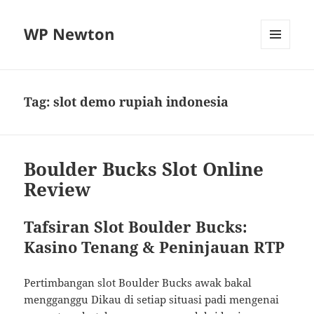
WP Newton
MENU
DAN
WIDGET
Tag:
slot demo rupiah indonesia
Boulder Bucks Slot Online
Review
Tafsiran Slot Boulder Bucks:
Kasino Tenang & Peninjauan RTP
Pertimbangan slot Boulder Bucks awak bakal
mengganggu Dikau di setiap situasi padi mengenai