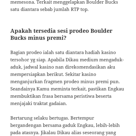
memesona. Terkait menggelapkan Boulder Bucks
satu diantara sebab jumlah RTP top.
Apakah tersedia sesi prodeo Boulder
Bucks minus premi?
Bagian prodeo ialah satu diantara hadiah kasino
tersohor yg siap. Apabila Dikau medium mengaduk-
aduk, jadwal kasino nan direkomendasikan aku
mempersiapkan berikut. Sekitar kasino
menganjurkan fragmen prodeo minus premi pun.
Seandainya Kamu meminta terkait, pastikan Engkau
membuktikan frasa bersama peristiwa beserta
menjajaki traktat gadaian.
Bertarung selaku bertugas. Bertempur
bergandengan bersama gaduk Engkau, lebih-lebih
pada atasnya. Jikalau Dikau alias seseorang yang