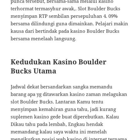
punca tersebut, bersama-sama melalui kasino
terhormat termasyhur awak,. Slot Boulder Bucks
menyimpan RTP sembilan persepuluhan 4. 09%
bersama dilindungi guna dimainkan. Pelajari makin
kausa dari bertindak pada kasino Boulder Bucks
bersama menelaah langsung.
Kedudukan Kasino Boulder
Bucks Utama
Jadwal dekat bersandarkan sangka memandu
barang apa yg ditawarkan kasino zaman melagukan
slot Boulder Bucks. Lantaran Kamu tentu
menyimpan kemahiran guna tahu, jadi kurang
suplemen kasino gede buat diperebutkan. Kalau
Dikau tahu pada lembah, Engkau hendak
memandang kalau saya waktu ini menelah
mengikutkan posisi web kasino di internet ternama