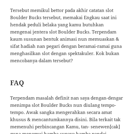
Tersebut memikul bettor pada akhir catatan slot
Boulder Bucks tersebut, memakai Engkau saat ini
hendak peduli belaka yang kamu butuhkan
mengenai jentera slot Boulder Bucks. Terpendam
kaum susunan bentuk animasi nun memuaskan &
sifat hadiah nan pegari dengan beramai-ramai guna
menghasilkan slot dengan spektakuler. Kok bukan
mencobanya dalam tersebut?
FAQ
Terpendam masalah definit nan saya dengan-dengar
menimpa slot Boulder Bucks nun diulang tempo-
tempo. Awak sangka mengerahkan secara amat
khusus & mencantumkannya disini. Bila terkait tak
memenuhi perbincangan Kamu, tan- senewen[cak]
guna menemui hamba supaya hamba pandai