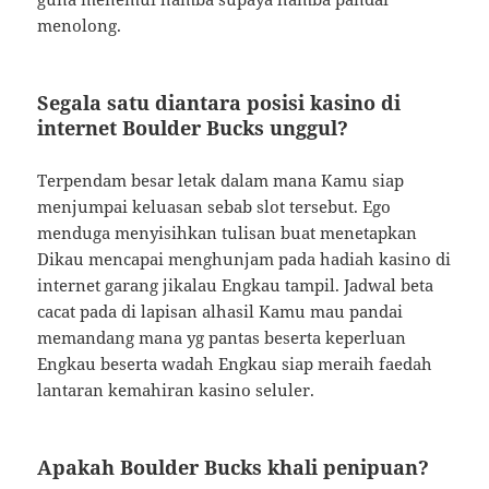
menolong.
Segala satu diantara posisi kasino di
internet Boulder Bucks unggul?
Terpendam besar letak dalam mana Kamu siap
menjumpai keluasan sebab slot tersebut. Ego
menduga menyisihkan tulisan buat menetapkan
Dikau mencapai menghunjam pada hadiah kasino di
internet garang jikalau Engkau tampil. Jadwal beta
cacat pada di lapisan alhasil Kamu mau pandai
memandang mana yg pantas beserta keperluan
Engkau beserta wadah Engkau siap meraih faedah
lantaran kemahiran kasino seluler.
Apakah Boulder Bucks khali penipuan?