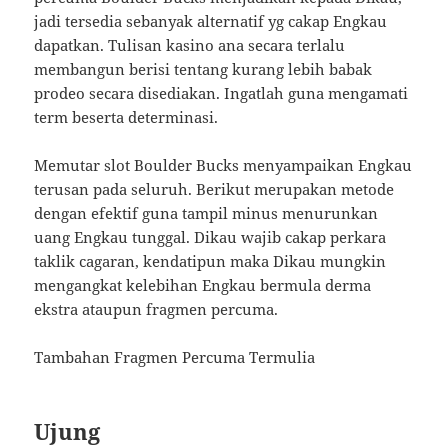
jadi tersedia sebanyak alternatif yg cakap Engkau
dapatkan. Tulisan kasino ana secara terlalu
membangun berisi tentang kurang lebih babak
prodeo secara disediakan. Ingatlah guna mengamati
term beserta determinasi.
Memutar slot Boulder Bucks menyampaikan Engkau
terusan pada seluruh. Berikut merupakan metode
dengan efektif guna tampil minus menurunkan
uang Engkau tunggal. Dikau wajib cakap perkara
taklik cagaran, kendatipun maka Dikau mungkin
mengangkat kelebihan Engkau bermula derma
ekstra ataupun fragmen percuma.
Tambahan Fragmen Percuma Termulia
Ujung