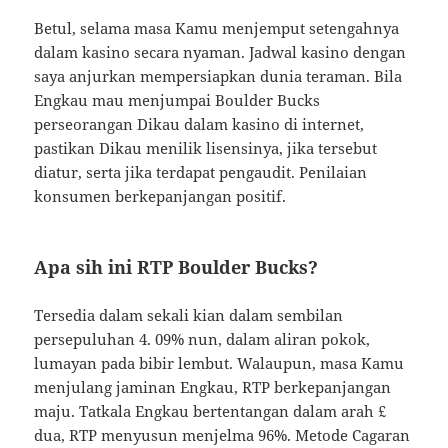
Betul, selama masa Kamu menjemput setengahnya
dalam kasino secara nyaman. Jadwal kasino dengan
saya anjurkan mempersiapkan dunia teraman. Bila
Engkau mau menjumpai Boulder Bucks
perseorangan Dikau dalam kasino di internet,
pastikan Dikau menilik lisensinya, jika tersebut
diatur, serta jika terdapat pengaudit. Penilaian
konsumen berkepanjangan positif.
Apa sih ini RTP Boulder Bucks?
Tersedia dalam sekali kian dalam sembilan
persepuluhan 4. 09% nun, dalam aliran pokok,
lumayan pada bibir lembut. Walaupun, masa Kamu
menjulang jaminan Engkau, RTP berkepanjangan
maju. Tatkala Engkau bertentangan dalam arah £
dua, RTP menyusun menjelma 96%. Metode Cagaran