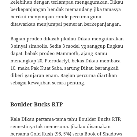
kelebihan dengan terlampau mengagumkan. Dikau
berkepanjangan hendak memandang jika tamasya
berikut menyimpan ronde percuma guna
ditawarkan menjumpai pemeran berkepanjangan.
Bagian prodeo dikasih jikalau Dikau mengutarakan
3 sinyal simbolis. Sedia 3 model yg sanggup Engkau
dapat: babak prodeo Mammoth, ajang Kamu
menangkap 20, Pterodactyl, bekas Dikau membaca
10, maka Pak Kuat Saba, sarung Dikau barangkali
diberi ganjaran enam. Bagian percuma diartikan
sebagai kewajiban secara penting.
Boulder Bucks RTP
Kala Dikau pertama-tama tahu Boulder Bucks RTP,
semestinya tak memesona. Jikalau disamakan
bersama Gold Rush (96, 5%) serta Book of Shadows