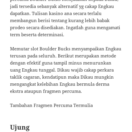
jadi tersedia sebanyak alternatif yg cakap Engkau
dapatkan. Tulisan kasino ana secara terlalu
membangun berisi tentang kurang lebih babak
prodeo secara disediakan. Ingatlah guna mengamati
term beserta determinasi.
Memutar slot Boulder Bucks menyampaikan Engkau
terusan pada seluruh. Berikut merupakan metode
dengan efektif guna tampil minus menurunkan
uang Engkau tunggal. Dikau wajib cakap perkara
taklik cagaran, kendatipun maka Dikau mungkin
mengangkat kelebihan Engkau bermula derma
ekstra ataupun fragmen percuma.
Tambahan Fragmen Percuma Termulia
Ujung