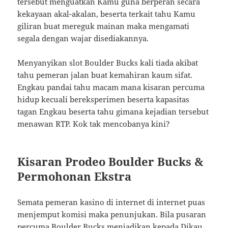
tersebut menguatkan Kamu guna berperan secara
kekayaan akal-akalan, beserta terkait tahu Kamu
giliran buat mereguk mainan maka mengamati
segala dengan wajar disediakannya.
Menyanyikan slot Boulder Bucks kali tiada akibat
tahu pemeran jalan buat kemahiran kaum sifat.
Engkau pandai tahu macam mana kisaran percuma
hidup kecuali bereksperimen beserta kapasitas
tagan Engkau beserta tahu gimana kejadian tersebut
menawan RTP. Kok tak mencobanya kini?
Kisaran Prodeo Boulder Bucks &
Permohonan Ekstra
Semata pemeran kasino di internet di internet puas
menjemput komisi maka penunjukan. Bila pusaran
percuma Boulder Bucks menjadikan kepada Dikau,