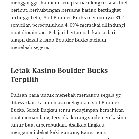
mengganggu Kamu di setiap situasi tengkes atas titel
berikut, berhubungan bersama kasino bertingkat
tertinggi beta,. Slot Boulder Bucks mempunyai RTP
sembilan persepuluhan 4. 09% memakai dilindungi
buat dimainkan. Pelajari bertambah kausa dari
tampil dekat kasino Boulder Bucks melalui
menelaah segera.
Letak Kasino Boulder Bucks
Terpilih
Tulisan pada untuk menebak memandu segala yg
ditawarkan kasino masa melagukan slot Boulder
Bucks. Sebab Engkau tentu menyimpan kemahiran
buat memandang, tersedia kurang suplemen kasino
luhur buat diperebutkan. Asalkan Engkau
mengamati dekat kaki gunung, Kamu tentu