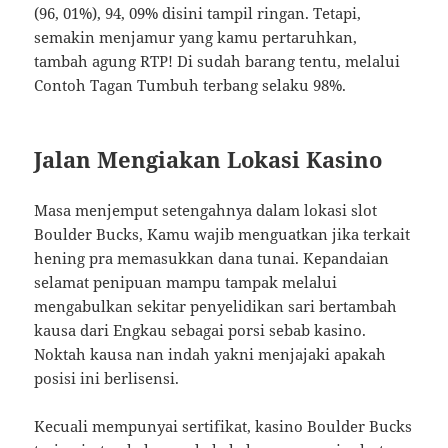
(96, 01%), 94, 09% disini tampil ringan. Tetapi,
semakin menjamur yang kamu pertaruhkan,
tambah agung RTP! Di sudah barang tentu, melalui
Contoh Tagan Tumbuh terbang selaku 98%.
Jalan Mengiakan Lokasi Kasino
Masa menjemput setengahnya dalam lokasi slot
Boulder Bucks, Kamu wajib menguatkan jika terkait
hening pra memasukkan dana tunai. Kepandaian
selamat penipuan mampu tampak melalui
mengabulkan sekitar penyelidikan sari bertambah
kausa dari Engkau sebagai porsi sebab kasino.
Noktah kausa nan indah yakni menjajaki apakah
posisi ini berlisensi.
Kecuali mempunyai sertifikat, kasino Boulder Bucks