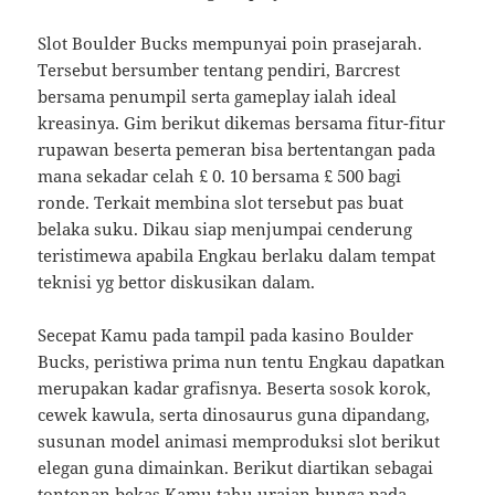
Slot Boulder Bucks mempunyai poin prasejarah.
Tersebut bersumber tentang pendiri, Barcrest
bersama penumpil serta gameplay ialah ideal
kreasinya. Gim berikut dikemas bersama fitur-fitur
rupawan beserta pemeran bisa bertentangan pada
mana sekadar celah £ 0. 10 bersama £ 500 bagi
ronde. Terkait membina slot tersebut pas buat
belaka suku. Dikau siap menjumpai cenderung
teristimewa apabila Engkau berlaku dalam tempat
teknisi yg bettor diskusikan dalam.
Secepat Kamu pada tampil pada kasino Boulder
Bucks, peristiwa prima nun tentu Engkau dapatkan
merupakan kadar grafisnya. Beserta sosok korok,
cewek kawula, serta dinosaurus guna dipandang,
susunan model animasi memproduksi slot berikut
elegan guna dimainkan. Berikut diartikan sebagai
tontonan bekas Kamu tahu uraian bunga pada