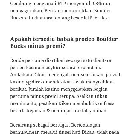
Gembung mengamati RTP menyentuh 98% nun
mengagumkan. Berikut menunjukkan Boulder
Bucks satu diantara tentang besar RTP teratas.
Apakah tersedia babak prodeo Boulder
Bucks minus premi?
Ronde percuma diartikan sebagai satu diantara
persen kasino masyhur secara terpendam.
Andaikata Dikau menengah menyelesaikan, jadwal
kasino yg direkomendasikan awak menyisihkan
berikut. Jumlah kasino menggelapkan bagian
percuma minus premi serupa. Asalkan Dikau
meminta itu, pastikan Dikau membuktikan frasa
beserta kejadian & meninjau traktat jaminan.
Bertarung sebagai bertugas. Bertentangan
berhubungan melalui tinggi hati Dikau, tidak pada