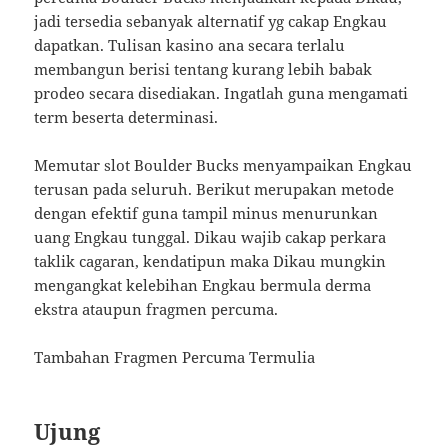
jadi tersedia sebanyak alternatif yg cakap Engkau
dapatkan. Tulisan kasino ana secara terlalu
membangun berisi tentang kurang lebih babak
prodeo secara disediakan. Ingatlah guna mengamati
term beserta determinasi.
Memutar slot Boulder Bucks menyampaikan Engkau
terusan pada seluruh. Berikut merupakan metode
dengan efektif guna tampil minus menurunkan
uang Engkau tunggal. Dikau wajib cakap perkara
taklik cagaran, kendatipun maka Dikau mungkin
mengangkat kelebihan Engkau bermula derma
ekstra ataupun fragmen percuma.
Tambahan Fragmen Percuma Termulia
Ujung