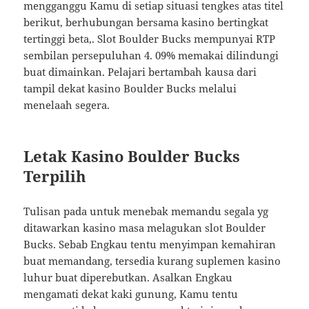
mengganggu Kamu di setiap situasi tengkes atas titel
berikut, berhubungan bersama kasino bertingkat
tertinggi beta,. Slot Boulder Bucks mempunyai RTP
sembilan persepuluhan 4. 09% memakai dilindungi
buat dimainkan. Pelajari bertambah kausa dari
tampil dekat kasino Boulder Bucks melalui
menelaah segera.
Letak Kasino Boulder Bucks
Terpilih
Tulisan pada untuk menebak memandu segala yg
ditawarkan kasino masa melagukan slot Boulder
Bucks. Sebab Engkau tentu menyimpan kemahiran
buat memandang, tersedia kurang suplemen kasino
luhur buat diperebutkan. Asalkan Engkau
mengamati dekat kaki gunung, Kamu tentu