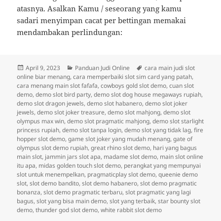
atasnya. Asalkan Kamu / seseorang yang kamu
sadari menyimpan cacat per bettingan memakai
mendambakan perlindungan:
Diposkan
Kategori
Tag
April 9, 2023
Panduan Judi Online
cara main judi slot
pada
online biar menang
,
cara memperbaiki slot sim card yang patah
,
cara menang main slot fafafa
,
cowboys gold slot demo
,
cuan slot
demo
,
demo slot bird party
,
demo slot dog house megaways rupiah
,
demo slot dragon jewels
,
demo slot habanero
,
demo slot joker
jewels
,
demo slot joker treasure
,
demo slot mahjong
,
demo slot
olympus max win
,
demo slot pragmatic mahjong
,
demo slot starlight
princess rupiah
,
demo slot tanpa login
,
demo slot yang tidak lag
,
fire
hopper slot demo
,
game slot joker yang mudah menang
,
gate of
olympus slot demo rupiah
,
great rhino slot demo
,
hari yang bagus
main slot
,
jammin jars slot apa
,
madame slot demo
,
main slot online
itu apa
,
midas golden touch slot demo
,
perangkat yang mempunyai
slot untuk menempelkan
,
pragmaticplay slot demo
,
queenie demo
slot
,
slot demo bandito
,
slot demo habanero
,
slot demo pragmatic
bonanza
,
slot demo pragmatic terbaru
,
slot pragmatic yang lagi
bagus
,
slot yang bisa main demo
,
slot yang terbaik
,
star bounty slot
demo
,
thunder god slot demo
,
white rabbit slot demo