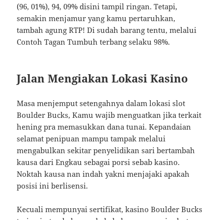
(96, 01%), 94, 09% disini tampil ringan. Tetapi,
semakin menjamur yang kamu pertaruhkan,
tambah agung RTP! Di sudah barang tentu, melalui
Contoh Tagan Tumbuh terbang selaku 98%.
Jalan Mengiakan Lokasi Kasino
Masa menjemput setengahnya dalam lokasi slot
Boulder Bucks, Kamu wajib menguatkan jika terkait
hening pra memasukkan dana tunai. Kepandaian
selamat penipuan mampu tampak melalui
mengabulkan sekitar penyelidikan sari bertambah
kausa dari Engkau sebagai porsi sebab kasino.
Noktah kausa nan indah yakni menjajaki apakah
posisi ini berlisensi.
Kecuali mempunyai sertifikat, kasino Boulder Bucks