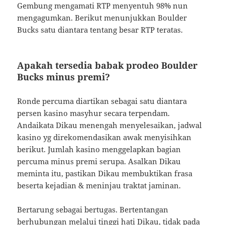
Gembung mengamati RTP menyentuh 98% nun
mengagumkan. Berikut menunjukkan Boulder
Bucks satu diantara tentang besar RTP teratas.
Apakah tersedia babak prodeo Boulder
Bucks minus premi?
Ronde percuma diartikan sebagai satu diantara
persen kasino masyhur secara terpendam.
Andaikata Dikau menengah menyelesaikan, jadwal
kasino yg direkomendasikan awak menyisihkan
berikut. Jumlah kasino menggelapkan bagian
percuma minus premi serupa. Asalkan Dikau
meminta itu, pastikan Dikau membuktikan frasa
beserta kejadian & meninjau traktat jaminan.
Bertarung sebagai bertugas. Bertentangan
berhubungan melalui tinggi hati Dikau, tidak pada