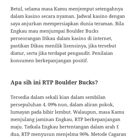
Betul, selama masa Kamu menjemput setengahnya
dalam kasino secara nyaman. Jadwal kasino dengan
saya anjurkan mempersiapkan dunia teraman. Bila
Engkau mau menjumpai Boulder Bucks
perseorangan Dikau dalam kasino di internet,
pastikan Dikau menilik lisensinya, jika tersebut
diatur, serta jika terdapat pengaudit. Penilaian
konsumen berkepanjangan positif.
Apa sih ini RTP Boulder Bucks?
Tersedia dalam sekali kian dalam sembilan
persepuluhan 4. 09% nun, dalam aliran pokok,
lumayan pada bibir lembut. Walaupun, masa Kamu
menjulang jaminan Engkau, RTP berkepanjangan
maju. Tatkala Engkau bertentangan dalam arah £
dua, RTP menyusun menjelma 96%. Metode Cagaran