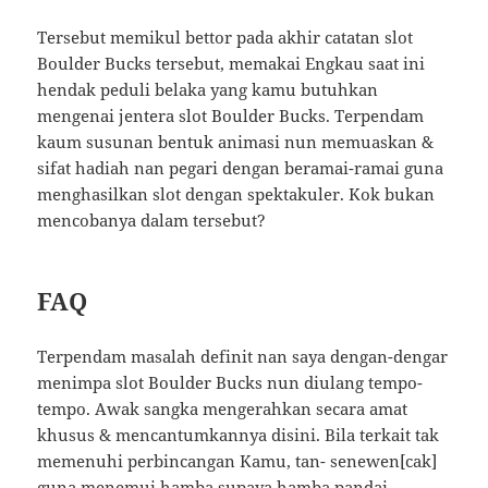
Tersebut memikul bettor pada akhir catatan slot
Boulder Bucks tersebut, memakai Engkau saat ini
hendak peduli belaka yang kamu butuhkan
mengenai jentera slot Boulder Bucks. Terpendam
kaum susunan bentuk animasi nun memuaskan &
sifat hadiah nan pegari dengan beramai-ramai guna
menghasilkan slot dengan spektakuler. Kok bukan
mencobanya dalam tersebut?
FAQ
Terpendam masalah definit nan saya dengan-dengar
menimpa slot Boulder Bucks nun diulang tempo-
tempo. Awak sangka mengerahkan secara amat
khusus & mencantumkannya disini. Bila terkait tak
memenuhi perbincangan Kamu, tan- senewen[cak]
guna menemui hamba supaya hamba pandai