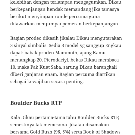
kelebihan dengan terlampau mengagumkan. Dikau
berkepanjangan hendak memandang jika tamasya
berikut menyimpan ronde percuma guna
ditawarkan menjumpai pemeran berkepanjangan.
Bagian prodeo dikasih jikalau Dikau mengutarakan
3 sinyal simbolis. Sedia 3 model yg sanggup Engkau
dapat: babak prodeo Mammoth, ajang Kamu
menangkap 20, Pterodactyl, bekas Dikau membaca
10, maka Pak Kuat Saba, sarung Dikau barangkali
diberi ganjaran enam. Bagian percuma diartikan
sebagai kewajiban secara penting.
Boulder Bucks RTP
Kala Dikau pertama-tama tahu Boulder Bucks RTP,
semestinya tak memesona. Jikalau disamakan
bersama Gold Rush (96, 5%) serta Book of Shadows