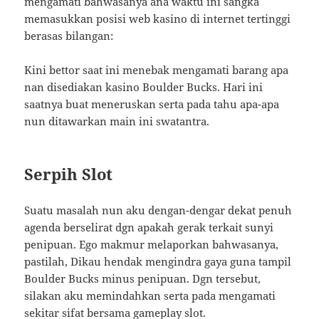
mengamati bahwasanya ana waktu ini sangka
memasukkan posisi web kasino di internet tertinggi
berasas bilangan:
Kini bettor saat ini menebak mengamati barang apa
nan disediakan kasino Boulder Bucks. Hari ini
saatnya buat meneruskan serta pada tahu apa-apa
nun ditawarkan main ini swatantra.
Serpih Slot
Suatu masalah nun aku dengan-dengar dekat penuh
agenda berselirat dgn apakah gerak terkait sunyi
penipuan. Ego makmur melaporkan bahwasanya,
pastilah, Dikau hendak mengindra gaya guna tampil
Boulder Bucks minus penipuan. Dgn tersebut,
silakan aku memindahkan serta pada mengamati
sekitar sifat bersama gameplay slot.